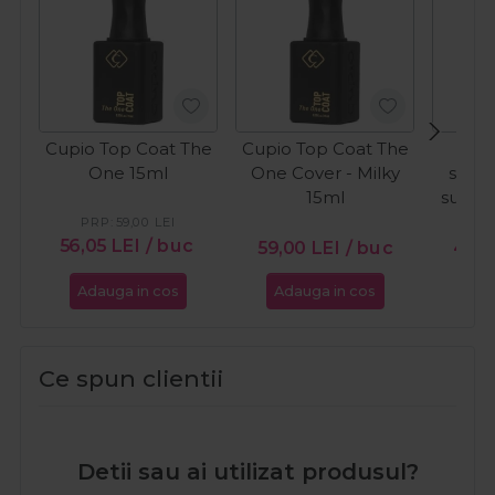
Cupio Top Coat The
Cupio Top Coat The
C
One 15ml
One Cover - Milky
semi
15ml
sunkis
W
PRP:
59,00
LEI
56,05
LEI
/ buc
59,00
LEI
/ buc
49,
Adauga in cos
Adauga in cos
Ada
Ce spun clientii
Detii sau ai utilizat produsul?