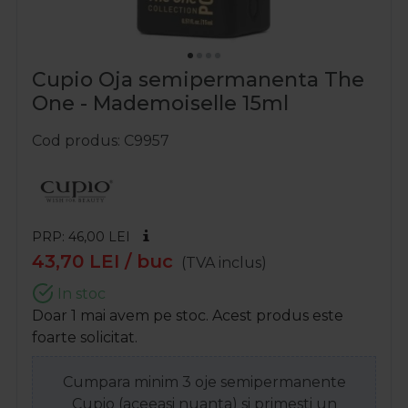
Cupio Oja semipermanenta The
One - Mademoiselle 15ml
Cod produs
C9957
PRP: 46,00
LEI
43,70
LEI
/ buc
(TVA inclus)
In stoc
Doar 1 mai avem pe stoc. Acest produs este
foarte solicitat.
Cumpara minim 3 oje semipermanente
Cupio (aceeasi nuanta) si primesti un