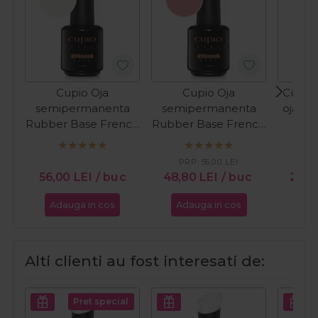
Cupio Oja
Cupio Oja
Cupio 
semipermanenta
semipermanenta
oja cl
Rubber Base French
Rubber Base French
In T
Collection - Milky
Collection - Perfect
White 15ml
French 15ml
PRP:
56,00
LEI
PR
56,00
LEI
/ buc
48,80
LEI
/ buc
24,
Adauga in cos
Adauga in cos
Ada
Alti clienti au fost interesati de:
Pret special