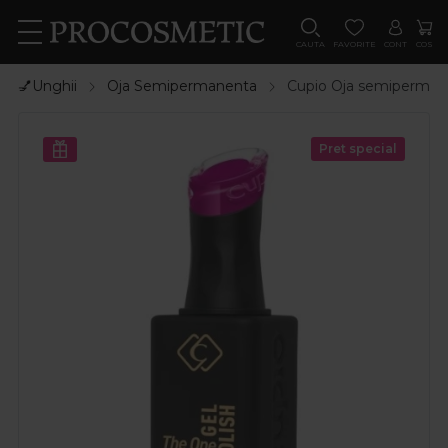
CAUTA
FAVORITE
CONT
COS
💅Unghii
Oja Semipermanenta
Cupio Oja semiperman
Pret special