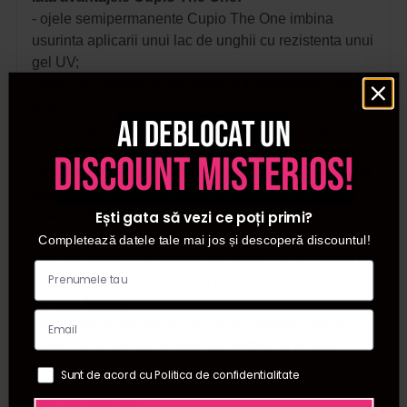
- ojele semipermanente Cupio The One imbina
usurinta aplicarii unui lac de unghii cu rezistenta unui
gel UV;
- asigura o rezistenta de pana la 4-6 saptamani pe
unghii;
Ai deblocat un
- in functie de necesitate, culorile se pot aplica intr-
unul sau doua straturi;
discount misterios!
- toate culorile se pot folosi atat la aplicarea clasica a
ojei semipermanente, cat si la aplicarea cu apex.
- toate culorile gamei Cupio The One sunt
Ești gata să vezi ce poți primi?
compatibile si in formulele de lucru combinate;
Completează datele tale mai jos și descoperă discountul!
- se pot aplica cu succes si pe manichiurile lucrate cu
acryl sau gel, cu conditia ca gelul de finish folosit sa
fie unul flexibil;
- sunt ideale atat pentru aplicarea profesionala de
salon, cat si pentru femeile ce prefera sa isi faca
singure manichiura, acasa.
Sunt de acord cu Politica de confidentialitate
Mod de aplicare: