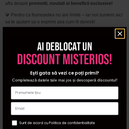
afla despre
promotii, noutati si beneficii exclusive!
💎 Pentru ca frumusetea nu are limite – iar noi suntem aici
sa te ajutam sa o exprimi asa cum iti doresti!
Ai deblocat un
discount misterios!
Ești gata să vezi ce poți primi?
Completează datele tale mai jos și descoperă discountul!
Sunt de acord cu Politica de confidentialitate