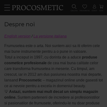
CAUTA
FAVORITE
CONT
COS
Despre noi
English version
/
La versione italiana
Frumusetea este o arta. Noi suntem aici sa iti oferim cele
mai bune instrumente pentru a o pune in valoare.
Totul a inceput in 1997, cu dorinta de a aduce
produse
cosmetice profesionale
de cea mai buna calitate celor
care transforma frumusetea in meserie. Cu timpul, am
crescut, iar in 2012 am dus pasiunea noastra mai departe,
lansand
Procosmetic
– magazinul online unde gasesti tot
ce ai nevoie pentru a excela in domeniul beauty.
💡
Astazi, suntem mai mult decat un simplu magazin
online.
Suntem partenerii de incredere ai profesionistilor
si pasionatilor de frumusete, oferindu-le nu doar produse