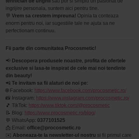
tehnician de unghii
sau pur si simplu un pasionat de
ingrijire personala, suntem aici pentru tine.
💬
Vrem sa crestem impreuna!
Opinia ta conteaza
enorm pentru noi, iar sugestiile tale ne ajuta sa ne
perfectionam continuu.
Fii parte din comunitatea Procosmetic!
📢
Descopera produsele noastre, profita de ofertele
exclusive si lasa-te inspirat de cele mai noi tendinte
din beauty!
📲
Te invitam sa fii alaturi de noi pe:
🌐 Facebook:
https://www.facebook.com/procosmetic.ro/
📸 Instagram:
https://www.instagram.com/procosmetic.ro/
🎵 TikTok:
https://www.tiktok.com/@procosmetic
📝 Blog:
https://www.procosmetic.ro/blog/
💬 WhatsApp:
0377101525
📩 Email:
office@procosmetic.ro
✉️
Aboneaza-te la newsletter-ul nostru
si fii primul care