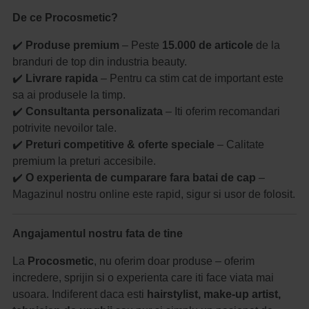
De ce Procosmetic?
✔️
Produse premium
– Peste
15.000 de articole
de la
branduri de top din industria beauty.
✔️
Livrare rapida
– Pentru ca stim cat de important este
sa ai produsele la timp.
✔️
Consultanta personalizata
– Iti oferim recomandari
potrivite nevoilor tale.
✔️
Preturi competitive & oferte speciale
– Calitate
premium la preturi accesibile.
✔️
O experienta de cumparare fara batai de cap
–
Magazinul nostru online este rapid, sigur si usor de folosit.
Angajamentul nostru fata de tine
La
Procosmetic
, nu oferim doar produse – oferim
incredere, sprijin si o experienta care iti face viata mai
usoara. Indiferent daca esti
hairstylist, make-up artist,