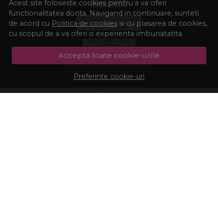
Acest site foloseste cookies pentru a va oferi
functionalitatea dorita. Navigand in continuare, sunteti
de acord cu
Politica de cookies
si cu plasarea de cookies,
cu scopul de a va oferi o experienta imbunatatita.
Accepta toate cookie-urile
© Procosmetic.ro 2026
Preferinte cookie-uri