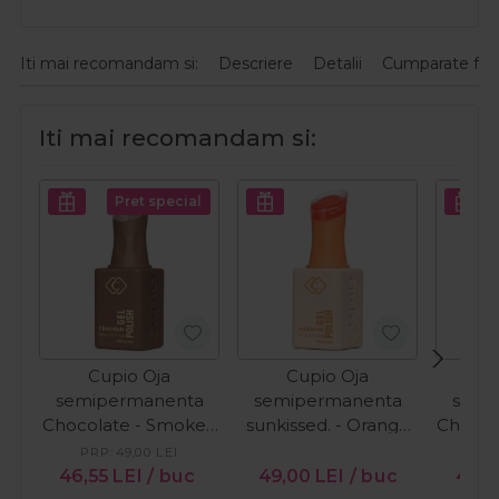
Iti mai recomandam si:
Descriere
Detalii
Cumparate fre
Iti mai recomandam si:
Pret special
Cupio Oja
Cupio Oja
C
semipermanenta
semipermanenta
semi
Chocolate - Smoked
sunkissed. - Orange
Chocol
Cacao 15ml
Wave 15ml
Cr
PRP:
49,00
LEI
PR
46,55
LEI
/ buc
49,00
LEI
/ buc
46,5