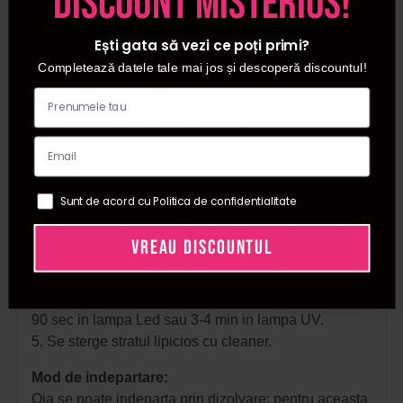
discount misterios!
salon, cat si pentru femeile ce prefera sa isi faca
singure manichiura, acasa.
Ești gata să vezi ce poți primi?
Mod de aplicare:
Completează datele tale mai jos și descoperă discountul!
1. Se pregateste unghia naturala dupa metoda
standard: se da forma unghiilor, se imping cuticulele
si se indeparteaza cu
forfecuta
, se
indeparteaza luciul unghiei naturale cu o
pila buffer
.
2. Se aplica un strat de
Base Coat The One
,
apoi se polimerizeaza 30 de secunde in lampa led
Sunt de acord cu Politica de confidentialitate
sau 120 de secunde in lampa UV.
3. Se aplica alternativ 2 straturi de culoare, fiecare
VREAU DISCOUNTUL
strat se polimerizeaza individual: 60 de secunde
in lampa led sau 120-180 de secunde in lampa UV.
4. Se sigileaza cu
Top Coat The One
si se usuca 60-
90 sec in lampa Led sau 3-4 min in lampa UV.
5. Se sterge stratul lipicios cu cleaner.
Mod de indepartare:
Oja se poate indeparta prin dizolvare; pentru aceasta