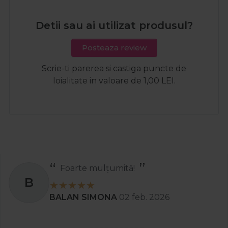
Detii sau ai utilizat produsul?
Posteaza review
Scrie-ti parerea si castiga puncte de
loialitate in valoare de 1,00 LEI.
ulțumită!
Recom
S
MONA
02 feb. 2026
Stanciu A