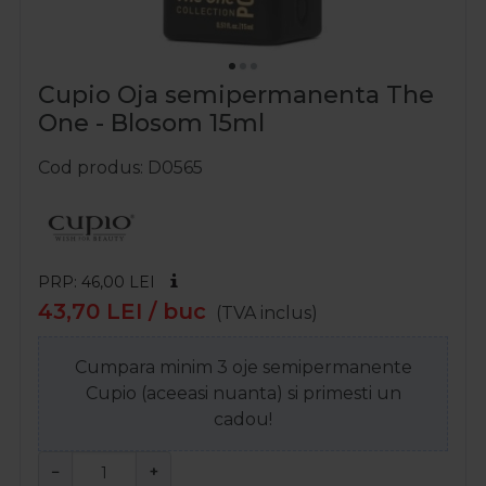
Cupio Oja semipermanenta The
One - Blosom 15ml
Cod produs
D0565
PRP: 46,00
LEI
43,70
LEI
/ buc
(TVA inclus)
Cumpara minim 3 oje semipermanente
Cupio (aceeasi nuanta) si primesti un
cadou!
−
+