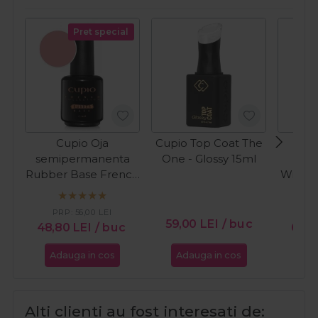
Pret special
Cupio Oja
Cupio Top Coat The
Cupi
semipermanenta
One - Glossy 15ml
Dia
Rubber Base French
Wipe&S
Collection - Perfect
French 15ml
PRP:
56,00
LEI
59,00
LEI
/ buc
48,80
LEI
/ buc
60,
Adauga in cos
Adauga in cos
Ada
Alti clienti au fost interesati de: