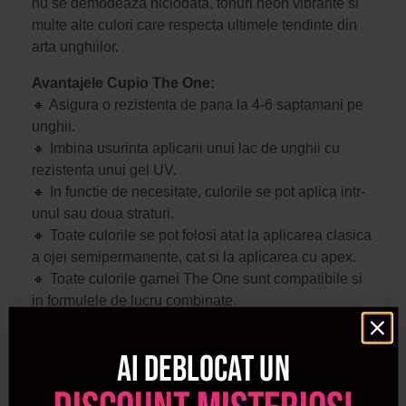
nu se demodeaza niciodata, tonuri neon vibrante si
multe alte culori care respecta ultimele tendinte din
arta unghiilor.
Avantajele Cupio The One:
🔸 Asigura o rezistenta de pana la 4-6 saptamani pe
unghii.
🔸 Imbina usurinta aplicarii unui lac de unghii cu
rezistenta unui gel UV.
🔸 In functie de necesitate, culorile se pot aplica intr-
unul sau doua straturi.
🔸 Toate culorile se pot folosi atat la aplicarea clasica
a ojei semipermanente, cat si la aplicarea cu apex.
🔸 Toate culorile gamei The One sunt compatibile si
in formulele de lucru combinate.
🔸 Se pot aplica cu succes si pe manichiurile lucrate
cu acryl sau gel, cu conditia ca gelul de finish folosit
Ai deblocat un
sa fie unul flexibil.
🔸 Sunt ideale atat pentru aplicarea profesionala de