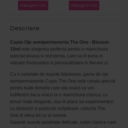
Adauga in cos
Adauga in cos
Ada
Descriere
Cupio Oja semipermanenta The One - Blosom
15ml
este alegerea perfecta pentru o manichiura
spectaculoasa si rezistenta, care sa iti puna in
valoare frumusetea si personalitatea in fiecare zi.
Cu o varietate de nuante fabuloase, gama de oje
semipermanente Cupio The One este creata special
pentru toate femeile care stiu exact ce vor.
Indiferent daca visezi la o manichiura clasica, cu
tonuri mate elegante, sau iti place sa experimentezi
cu straluciri si particule sclipitoare, colectia The
One iti ofera tot ce ai nevoie.
Gasesti nuante pastelate delicate, culori clasice care