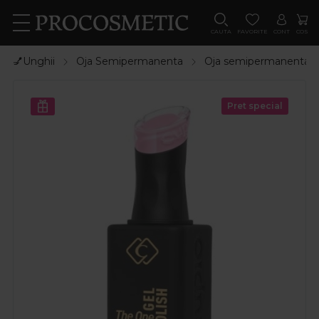
CAUTA
FAVORITE
CONT
COS
💅Unghii
Oja Semipermanenta
Oja semipermanenta
Pret special