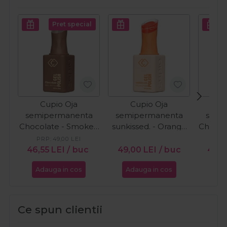
Pret special
Cupio Oja
Cupio Oja
C
semipermanenta
semipermanenta
semi
Chocolate - Smoked
sunkissed. - Orange
Chocol
Cacao 15ml
Wave 15ml
Cr
PRP:
49,00
LEI
PR
46,55
LEI
/ buc
49,00
LEI
/ buc
46,5
Adauga in cos
Adauga in cos
Ada
Ce spun clientii