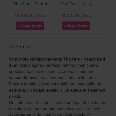
The One - Ferrari
The One - Milky
15ml
White 15ml
PR
56,0
46,00
LEI
/ buc
46,00
LEI
/ buc
Adauga in cos
Adauga in cos
Ada
Descriere
Cupio Oja semipermanenta The One - Peach Bud
15ml
este alegerea perfecta pentru o manichiura
spectaculoasa si rezistenta, care sa iti puna in
valoare frumusetea si personalitatea in fiecare zi.
Fiecare femeie stie ca o manichiura impecabila nu
este doar un detaliu estetic, ci un adevarat statement
de stil.
De cate ori nu te-ai trezit in fata unei palete nesfarsite
de culori, cautand nuanta perfecta care sa reflecte
exact starea ta de spirit sau ocazia speciala?