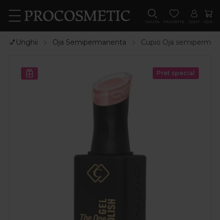
CAUTA
FAVORITE
CONT
COS
💅Unghii
Oja Semipermanenta
Cupio Oja semiperman
Pret special