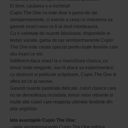
Ei bine, cautarea s-a incheiat!
Cupio The One nu este doar o gama de oje
semipermanente, ci esenta a ceea ce inseamna sa
gasesti exact ceea ce ti-ai dorit intotdeauna.
Cu o varietate de nuante fabuloase, disponibile in
texturi variate, gama de oje semipermanente Cupio
The One este creata special pentru toate femeile care
stiu exact ce vor.
Indiferent daca visezi la o manichiura clasica, cu
tonuri mate elegante, sau iti place sa experimentezi
cu straluciri si particule sclipitoare, Cupio The One iti
ofera tot ce ai nevoie.
Gasesti nuante pastelate delicate, culori clasice care
nu se demodeaza niciodata, tonuri neon vibrante si
multe alte culori care respecta ultimele tendinte din
arta unghiilor.
Iata avantajele Cupio The One:
- ojele semipermanente Cupio The One imbina