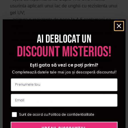
usurinta aplicarii unui lac de unghii cu rezistenta unui
gel UV;
- asigura o rezistenta de pana la 4-6 saptamani pe
unghii;
- in functie de necesitate, culorile se pot aplica intr-
Ai deblocat un
unul sau doua straturi;
discount misterios!
- toate culorile se pot folosi atat la aplicarea clasica a
ojei semipermanente, cat si la aplicarea cu apex.
- toate culorile gamei Cupio The One sunt
Ești gata să vezi ce poți primi?
compatibile si in formulele de lucru combinate;
Completează datele tale mai jos și descoperă discountul!
- se pot aplica cu succes si pe manichiurile lucrate cu
acryl sau gel, cu conditia ca gelul de finish folosit sa
fie unul flexibil;
- sunt ideale atat pentru aplicarea profesionala de
salon, cat si pentru femeile ce prefera sa isi faca
singure manichiura, acasa.
Sunt de acord cu Politica de confidentialitate
Mod de aplicare:
1. Se pregateste unghia naturala dupa metoda