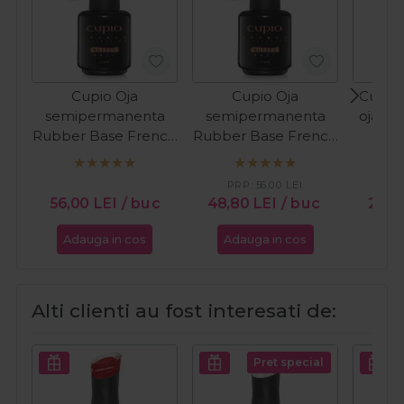
Cupio Oja
Cupio Oja
Cupio 
semipermanenta
semipermanenta
oja cl
Rubber Base French
Rubber Base French
In T
Collection - Milky
Collection - Perfect
White 15ml
French 15ml
PRP:
56,00
LEI
PR
56,00
LEI
/ buc
48,80
LEI
/ buc
24,
Adauga in cos
Adauga in cos
Ada
Alti clienti au fost interesati de:
Pret special