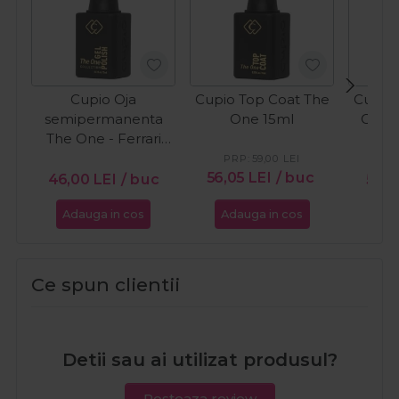
Cupio Oja
Cupio Top Coat The
Cupio 
semipermanenta
One 15ml
One C
The One - Ferrari
15ml
PRP:
59,00
LEI
56,05
LEI
/ buc
46,00
LEI
/ buc
59,
Adauga in cos
Adauga in cos
Ada
Ce spun clientii
Detii sau ai utilizat produsul?
Posteaza review