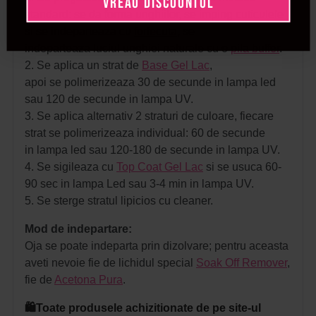
VREAU DISCOUNTUL
standard: se da forma unghiilor, se imping cuticulele
si se indeparteaza cu
forfecuta
, se
indeparteaza luciul unghiei naturale cu o
pila buffer
.
2. Se aplica un strat de
Base Gel Lac
,
apoi se polimerizeaza 30 de secunde in lampa led
sau 120 de secunde in lampa UV.
3. Se aplica alternativ 2 straturi de culoare, fiecare
strat se polimerizeaza individual: 60 de secunde
in lampa led sau 120-180 de secunde in lampa UV.
4. Se sigileaza cu
Top Coat Gel Lac
si se usuca 60-
90 sec in lampa Led sau 3-4 min in lampa UV.
5. Se sterge stratul lipicios cu cleaner.
Mod de indepartare:
Oja se poate indeparta prin dizolvare; pentru aceasta
aveti nevoie fie de lichidul special
Soak Off Remover
,
fie de
Acetona Pura
.
🛍️Toate produsele achizitionate de pe site-ul