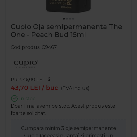
Cupio Oja semipermanenta The
One - Peach Bud 15ml
Cod produs
C9467
PRP: 46,00
LEI
43,70
LEI
/ buc
(TVA inclus)
In stoc
Doar 1 mai avem pe stoc. Acest produs este
foarte solicitat.
Cumpara minim 3 oje semipermanente
Cupio (aceeasi nuanta) si primesti un