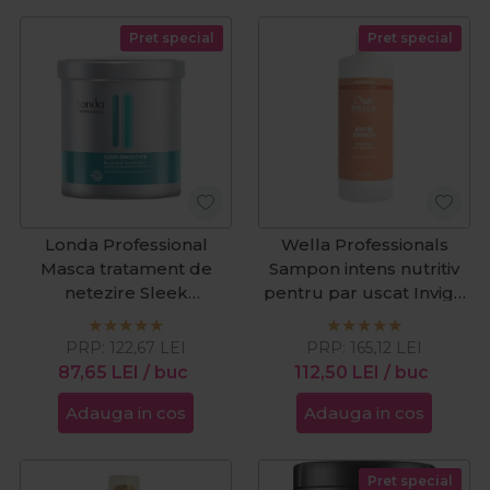
Pret special
Pret special
Londa Professional
Wella Professionals
Masca tratament de
Sampon intens nutritiv
netezire Sleek
pentru par uscat Invigo
Smoother 750ml
Nutri Enrich 1000ml
PRP:
122,67
LEI
PRP:
165,12
LEI
87,65
LEI
/ buc
112,50
LEI
/ buc
Adauga in cos
Adauga in cos
Pret special