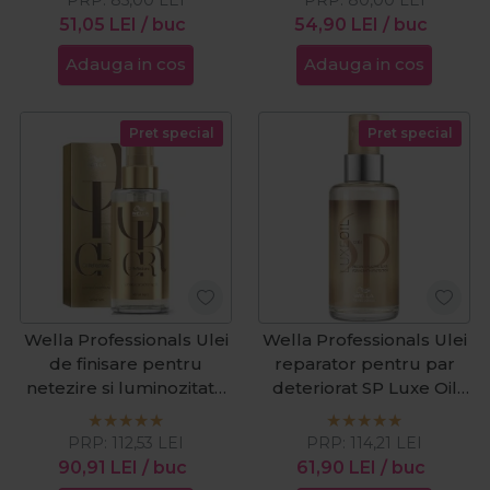
51,05
LEI
/ buc
54,90
LEI
/ buc
Adauga in cos
Adauga in cos
Pret special
Pret special
Wella Professionals Ulei
Wella Professionals Ulei
de finisare pentru
reparator pentru par
netezire si luminozitate
deteriorat SP Luxe Oil
Oil Reflections 100ml
Reconstructive Elixir
100ml
PRP:
112,53
LEI
PRP:
114,21
LEI
90,91
LEI
/ buc
61,90
LEI
/ buc