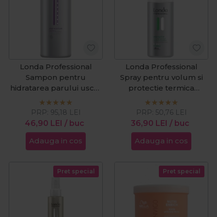
Londa Professional
Londa Professional
Sampon pentru
Spray pentru volum si
hidratarea parului uscat
protectie termica
Deep Moisture 1000ml
Protect It 150ml
PRP:
95,18
LEI
PRP:
50,76
LEI
46,90
LEI
/ buc
36,90
LEI
/ buc
Adauga in cos
Adauga in cos
Pret special
Pret special