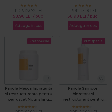
Visible Repair 750ml
1000ml
PRP:
123,72
LEI
PRP:
95,18
LEI
58,90
LEI
/ buc
58,90
LEI
/ buc
Adauga in cos
Adauga in cos
Pret special
Pret special
Fanola Masca hidratanta
Fanola Sampon
si restructuranta pentru
hidratant si
par uscat Nourishing
restructurant pentru
1500ml
par uscat Nourishing
1000ml
PRP:
85,00
LEI
PRP:
80,00
LEI