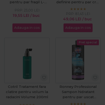
pentru par fragil L-
definire pentru par cret
Arginina Complex
Eimi Nutricurls Boost
PRP:
23,00
LEI
1000ml
Bounce 300ml
PRP:
81,43
LEI
19,55
LEI
/ buc
49,06
LEI
/ buc
Adauga in cos
Adauga in cos
Pret special
Cotril Tratament fara
Ronney Professional
clatire pentru volum la
Sampon hidratant
radacini Volume 200ml
pentru par uscat
Hialuronic Complex