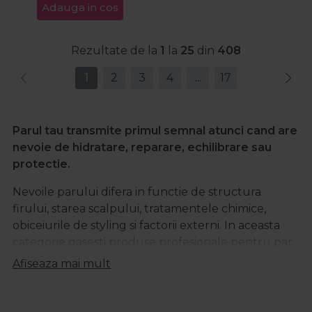
Adauga in cos
Rezultate de la
1
la
25
din
408
1
2
3
4
...
17
Parul tau transmite primul semnal atunci cand are
nevoie de hidratare, reparare, echilibrare sau
protectie.
Nevoile parului difera in functie de structura
firului, starea scalpului, tratamentele chimice,
obiceiurile de styling si factorii externi. In aceasta
categorie gasesti produse profesionale pentru par
create pentru probleme concrete: par uscat sau
Afiseaza mai mult
deshidratat, par deteriorat, electrizat, lipsit de
volum, scalp sensibil, exces de sebum, matreata,
caderea parului sau nevoia de protectie UV.