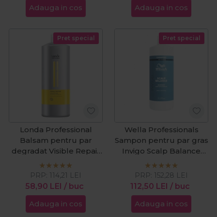
Adauga in cos
Adauga in cos
Pret special
Pret special
Londa Professional
Wella Professionals
Balsam pentru par
Sampon pentru par gras
degradat Visible Repair
Invigo Scalp Balance
1000ml
Oily Scalp 1000ml
PRP:
114,21
LEI
PRP:
152,28
LEI
58,90
LEI
/ buc
112,50
LEI
/ buc
Adauga in cos
Adauga in cos