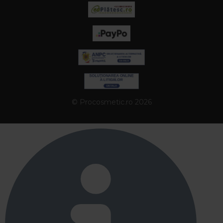
spre un par mai sanatos, mai rezistent si mai
frumos.
Intrebari frecvente
1. Cum aleg produsele potrivite pentru
nevoile parului?
Identifica mai intai problema principala: par uscat,
deshidratat, deteriorat, electrizat, lipsit de volum
© Procosmetic.ro 2026
sau scalp cu nevoi specifice. Alege apoi o rutina
formata din sampon, balsam sau masca si un
tratament complementar, adaptate aceleiasi nevoi.
In categoria Nevoile parului poti filtra produsele in
functie de problema pe care vrei sa o corectezi.
2. Ce produse sunt recomandate
pentru par uscat si deshidratat?
Pentru par uscat sau deshidratat sunt potrivite
sampoanele hidratante, mastile nutritive,