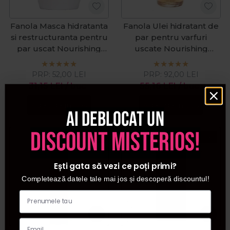
Fanola Masca hidratanta
Fanola Ulei hidratant de
si restructuranta pentru
par pentru varfuri
par uscat Nourishing
uscate Nourishing
500ml
Cristalli Liquidi 100ml
PRP:
52,00
LEI
PRP:
92,00
LEI
31,15
LEI
/ buc
55,16
LEI
/ buc
Adauga in cos
Adauga in cos
Ai deblocat un
discount misterios!
Pret special
Pret special
Ești gata să vezi ce poți primi?
Completează datele tale mai jos și descoperă discountul!