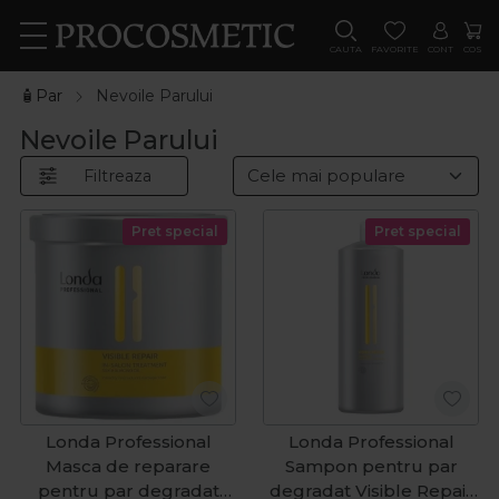
CAUTA
FAVORITE
CONT
COS
🧴Par
Nevoile Parului
Nevoile Parului
Filtreaza
Pret special
Pret special
Londa Professional
Londa Professional
Masca de reparare
Sampon pentru par
pentru par degradat
degradat Visible Repair