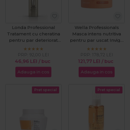
Londa Professional
Wella Professionals
Tratament cu cheratina
Masca intens nutritiva
pentru par deteriorat
pentru par uscat Invigo
Fiber Infusion 5 Minute
Nutri Enrich 500ml
100ml
PRP:
92,00
LEI
PRP:
178,72
LEI
46,96
LEI
/ buc
121,77
LEI
/ buc
Adauga in cos
Adauga in cos
Pret special
Pret special