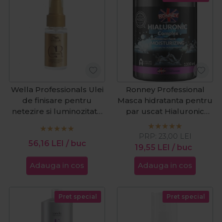
Wella Professionals Ulei
Ronney Professional
de finisare pentru
Masca hidratanta pentru
netezire si luminozitate
par uscat Hialuronic
Oil Reflections 30ml
Complex 1000ml
PRP:
23,00
LEI
56,16
LEI
/ buc
19,55
LEI
/ buc
Adauga in cos
Adauga in cos
Pret special
Pret special