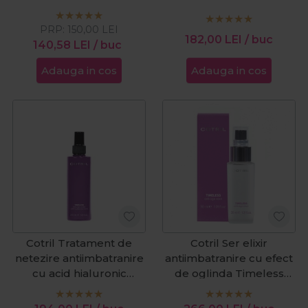
300ml
200ml
PRP:
150,00
LEI
182,00
LEI
/ buc
140,58
LEI
/ buc
Adauga in cos
Adauga in cos
Cotril Tratament de
Cotril Ser elixir
netezire antiimbatranire
antiimbatranire cu efect
cu acid hialuronic
de oglinda Timeless
Timeless Water 200ml
Elixir 30ml