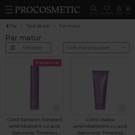
CAUTA
FAVORITE
CONT
COS
🧴Par
Tipul de par
Par matur
Par matur
Filtreaza
Pret special
Cotril Sampon hidratant
Cotril Masca
antiimbatraire cu acid
antiimbatranire cu acid
hialuronic Timeless
hialuronic Timeless