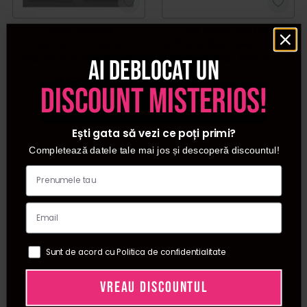
Cotril Mostra
Cotril Spray parfumat
sampon+masca
antiumiditate pentru par
antiimbatranire cu acid
Timeless Hair Mist 100ml
Ai deblocat un
hialuronic Timeless
discount misterios!
20ml
112,00
LEI
/ buc
13,00
LEI
/ buc
Ești gata să vezi ce poți primi?
Completează datele tale mai jos și descoperă discountul!
Sunt de acord cu Politica de confidentialitate
VREAU DISCOUNTUL