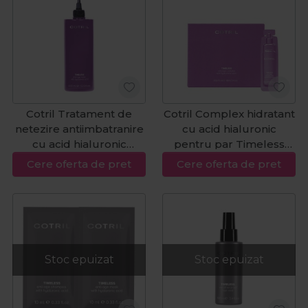
Cotril Tratament de
Cotril Complex hidratant
netezire antiimbatranire
cu acid hialuronic
cu acid hialuronic
pentru par Timeless
Timeless Water 400ml
Complex 10 fiole x 15ml
Cere oferta de pret
Cere oferta de pret
Stoc epuizat
Stoc epuizat