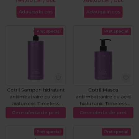
194,00
LEI
/ buc
266,00
LEI
/ buc
Adauga in cos
Adauga in cos
Pret special
Pret special
Cotril Sampon hidratant
Cotril Masca
antiimbatraire cu acid
antiimbatranire cu acid
hialuronic Timeless
hialuronic Timeless
1000ml
500ml
Cere oferta de pret
Cere oferta de pret
Pret special
Pret special