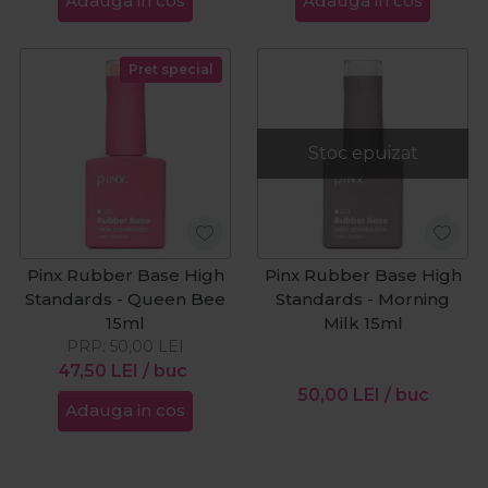
Adauga in cos
Adauga in cos
Pret special
Stoc epuizat
Pinx Rubber Base High
Pinx Rubber Base High
Standards - Queen Bee
Standards - Morning
15ml
Milk 15ml
PRP:
50,00
LEI
47,50
LEI
/ buc
50,00
LEI
/ buc
Adauga in cos