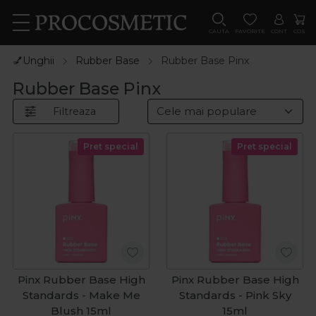
CAUTA
FAVORITE
CONT
COS
💅Unghii
Rubber Base
Rubber Base Pinx
Rubber Base Pinx
Filtreaza
Pret special
Pret special
Pinx Rubber Base High
Pinx Rubber Base High
Standards - Make Me
Standards - Pink Sky
Blush 15ml
15ml