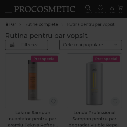
CAUTA
FAVORITE
CONT
COS
🧴Par
Rutine complete
Rutina pentru par vopsit
Rutina pentru par vopsit
Filtreaza
Pret special
Pret special
Lakme Sampon
Londa Professional
nuantator pentru par
Sampon pentru par
aramiu Teknia Refresh
degradat Visible Repair