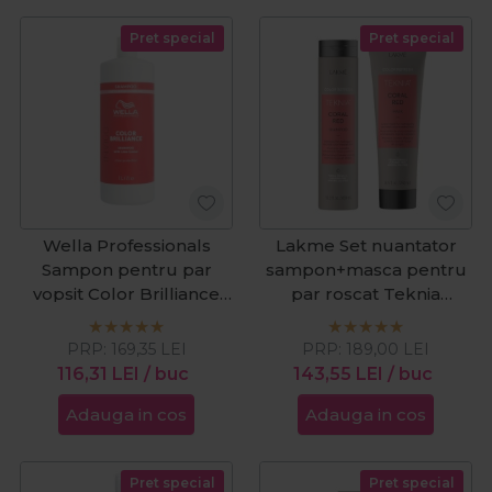
Pret special
Pret special
Wella Professionals
Lakme Set nuantator
Sampon pentru par
sampon+masca pentru
vopsit Color Brilliance
par roscat Teknia
Fine/Medium 1000ml
Refresh Coral Red
PRP:
169,35
LEI
PRP:
189,00
LEI
116,31
LEI
/ buc
143,55
LEI
/ buc
Adauga in cos
Adauga in cos
Pret special
Pret special