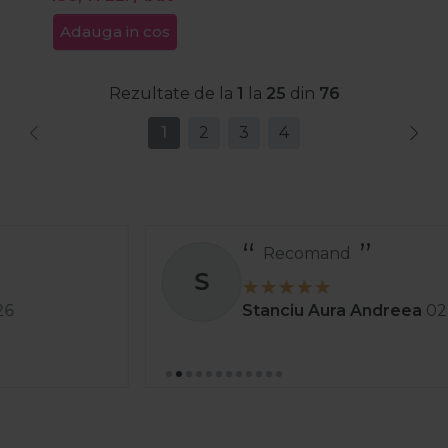
Adauga in cos
Rezultate de la
1
la
25
din
76
1
2
3
4
Recomand
S
Stanciu Aura Andreea
02 apr. 2025