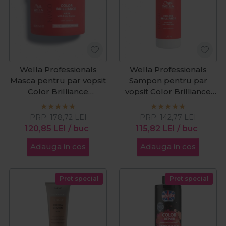
Wella Professionals
Wella Professionals
Masca pentru par vopsit
Sampon pentru par
Color Brilliance
vopsit Color Brilliance
Fine/Medium 500ml
Coarse 1000ml
PRP:
178,72
LEI
PRP:
142,77
LEI
120,85
LEI
/ buc
115,82
LEI
/ buc
Adauga in cos
Adauga in cos
Pret special
Pret special