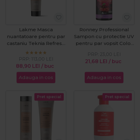
Lakme Masca
Ronney Professional
nuantatoare pentru par
Sampon cu protectie UV
castaniu Teknia Refresh
pentru par vopsit Color
Cocoa Brown 250ml
Repair 1000ml
PRP:
23,00
LEI
PRP:
113,00
LEI
21,68
LEI
/ buc
88,90
LEI
/ buc
Adauga in cos
Adauga in cos
Pret special
Pret special