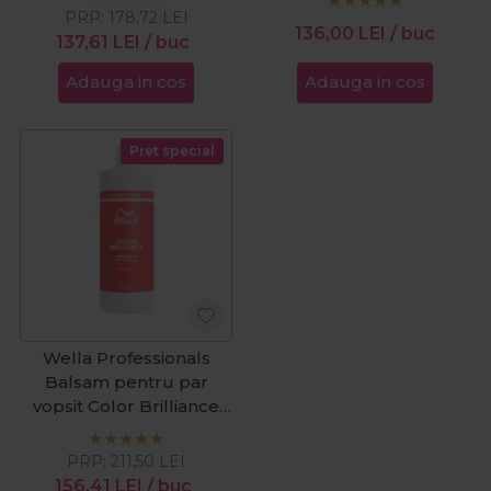
PRP:
178,72
LEI
136,00
LEI
/ buc
137,61
LEI
/ buc
Adauga in cos
Adauga in cos
Pret special
Wella Professionals
Balsam pentru par
vopsit Color Brilliance
Fine/Medium 1000ml
PRP:
211,50
LEI
156,41
LEI
/ buc