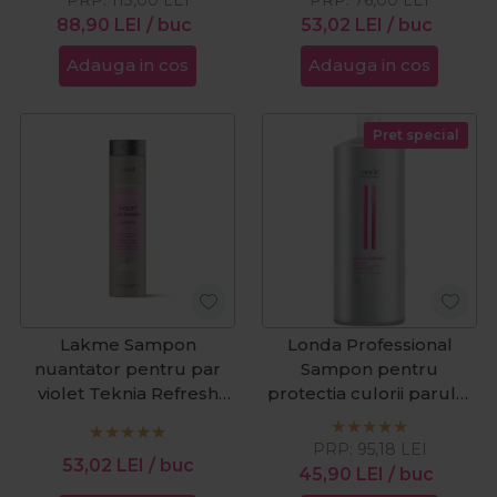
88,90
LEI
/ buc
53,02
LEI
/ buc
Adauga in cos
Adauga in cos
Pret special
Lakme Sampon
Londa Professional
nuantator pentru par
Sampon pentru
violet Teknia Refresh
protectia culorii parului
Violet Lavender 300ml
vopsit Color Radiance
1000ml
PRP:
95,18
LEI
53,02
LEI
/ buc
45,90
LEI
/ buc