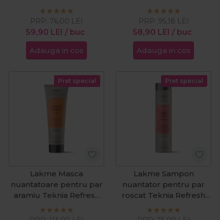
Saffron Copper 300ml
1000ml
PRP:
76,00
LEI
PRP:
95,18
LEI
59,90
LEI
/ buc
58,90
LEI
/ buc
Adauga in cos
Adauga in cos
Pret special
Pret special
Lakme Masca
Lakme Sampon
nuantatoare pentru par
nuantator pentru par
aramiu Teknia Refresh
roscat Teknia Refresh
Saffron Copper 250ml
Coral Red 300ml
PRP:
113,00
LEI
PRP:
76,00
LEI