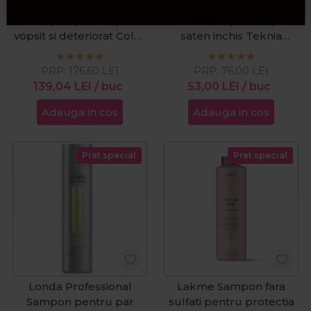
Wella Professionals
Lakme Sampon
Sampon pentru par
nuantator pentru par
vopsit si deteriorat Color
saten inchis Teknia
Motion+ 1000ml
Refresh Black Coffee
300ml
PRP:
176,60
LEI
PRP:
76,00
LEI
139,04
LEI
/ buc
53,00
LEI
/ buc
Adauga in cos
Adauga in cos
Pret special
Pret special
Londa Professional
Lakme Sampon fara
Sampon pentru par
sulfati pentru protectia