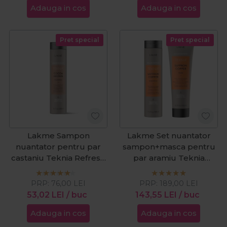
Adauga in cos
Adauga in cos
Pret special
Pret special
Lakme Sampon
Lakme Set nuantator
nuantator pentru par
sampon+masca pentru
castaniu Teknia Refresh
par aramiu Teknia
Cocoa Brown 300ml
Refresh Saffron Copper
PRP:
76,00
LEI
PRP:
189,00
LEI
53,02
LEI
/ buc
143,55
LEI
/ buc
Adauga in cos
Adauga in cos