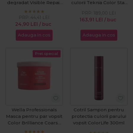
degradat Visible Repair
culorii Teknia Color Stay
250ml
1000ml
PRP:
189,00
LEI
PRP:
44,41
LEI
163,91
LEI
/ buc
24,90
LEI
/ buc
Adauga in cos
Adauga in cos
Pret special
Wella Professionals
Cotril Sampon pentru
Masca pentru par vopsit
protectia culorii parului
Color Brilliance Coarse
vopsit ColorLife 300ml
500ml