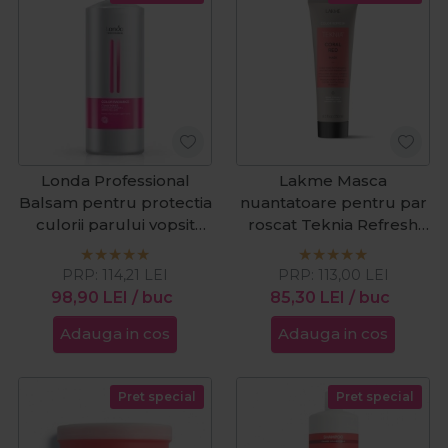
Londa Professional
Lakme Masca
Balsam pentru protectia
nuantatoare pentru par
culorii parului vopsit
roscat Teknia Refresh
Color Radiance 1000ml
Coral Red 250ml
PRP:
114,21
LEI
PRP:
113,00
LEI
98,90
LEI
/ buc
85,30
LEI
/ buc
Adauga in cos
Adauga in cos
Pret special
Pret special