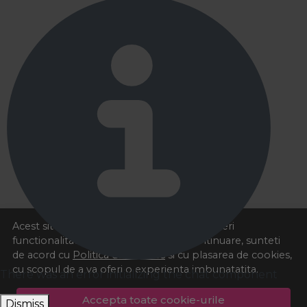
Acest site foloseste cookies pentru a va oferi
functionalitatea dorita. Navigand in continuare, sunteti
de acord cu
Politica de cookies
si cu plasarea de cookies,
cu scopul de a va oferi o experienta imbunatatita.
There was an error initializing the chat component
Accepta toate cookie-urile
Dismiss