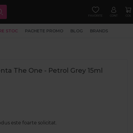
FAVORITE
CONT
COS
RE STOC
PACHETE PROMO
BLOG
BRANDS
ta The One - Petrol Grey 15ml
us este foarte solicitat.