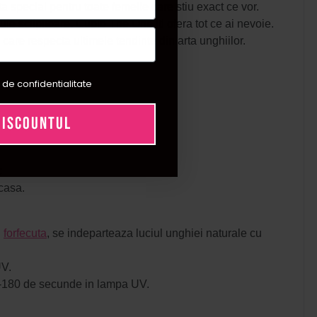
special pentru toate femeile care stiu exact ce vor.
cule sclipitoare, Cupio The One iti ofera tot ce ai nevoie.
care respecta ultimele tendinte din arta unghiilor.
 de confidentialitate
DISCOUNTUL
;
acasa.
u
forfecuta
, se indeparteaza luciul unghiei naturale cu
UV.
120-180 de secunde in lampa UV.