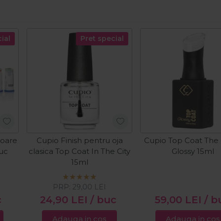
ial
Pret special
toare
Cupio Finish pentru oja
Cupio Top Coat The
buc
clasica Top Coat In The City
Glossy 15ml
15ml
PRP:
29,00
LEI
c
24,90
LEI
/ buc
59,00
LEI
/ b
Adauga in cos
Adauga in cos