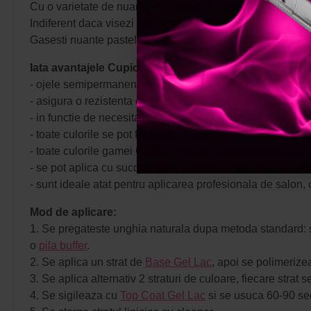
Cu o varietate de nuante fabuloase, disponibile in textur
Indiferent daca visezi la o manichiura clasica, cu tonuri ma
Gasesti nuante pastelate delicate, culori clasice care nu s
Iata avantajele Cupio The One:
- ojele semipermanente Cupio The One imbina usurinta apl
- asigura o rezistenta de pana la 4-6 saptamani pe unghii
- in functie de necesitate, culorile se pot aplica intr-unul s
- toate culorile se pot folosi atat la aplicarea clasica a o
- toate culorile gamei Cupio The One sunt compatibile si 
- se pot aplica cu succes si pe manichiurile lucrate cu acryl
- sunt ideale atat pentru aplicarea profesionala de salon, 
Mod de aplicare:
1. Se pregateste unghia naturala dupa metoda standard: s
o
pila buffer
.
2. Se aplica un strat de
Base Gel Lac
, apoi se polimeriz
3. Se aplica alternativ 2 straturi de culoare, fiecare st
4. Se sigileaza cu
Top Coat Gel Lac
si se usuca 60-90 se