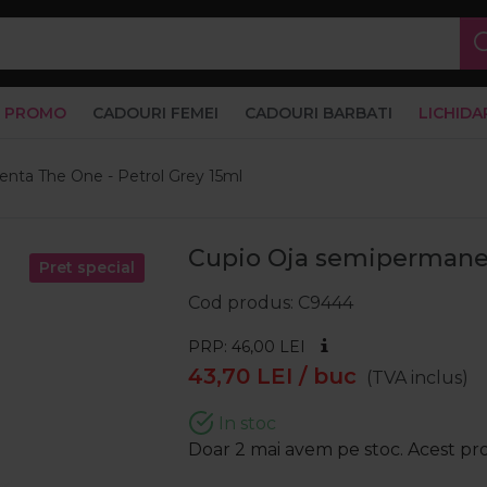
PROMO
CADOURI FEMEI
CADOURI BARBATI
LICHIDA
nta The One - Petrol Grey 15ml
Cupio Oja semipermanen
Pret special
Cod produs
C9444
PRP: 46,00
LEI
43,70
LEI
/ buc
(TVA inclus)
In stoc
Doar 2 mai avem pe stoc. Acest prod