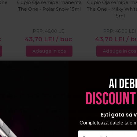
One
Cupio Oja semipermanenta
Cupio Oja semiperm
The One - Polar Snow 15ml
The One - Milky Whit
15ml
PRP:
46,00
LEI
PRP:
46,00
LEI
c
43,70
LEI
/ buc
43,70
LEI
/ b
Adauga in cos
Adauga in cos
Ai deb
discount
l
este alegerea perfecta pentru o manichiura spectaculoasa si re
r un detaliu estetic, ci un adevarat statement de stil.
Ești gata să v
e culori, cautand nuanta perfecta care sa reflecte exact starea ta 
Completează datele tale ma
, ci esenta a ceea ce inseamna sa gasesti exact ceea ce ti-ai 