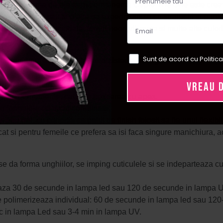
i variate, gama de oje semipermanente Cupio The One este creata 
te elegante, sau iti place sa experimentezi cu straluciri si parti
e demodeaza niciodata, tonuri neon vibrante si multe alte culori 
Sunt de acord cu Politica
icarii unui lac de unghii cu rezistenta unui gel UV;
;
VREAU 
au doua straturi;
jei semipermanente, cat si la aplicarea cu apex.
in formulele de lucru combinate;
 sau gel, cu conditia ca gelul de finish folosit sa fie unul flexibil
cat si pentru femeile ce prefera sa isi faca singure manichiura, 
e da forma unghiilor, se imping cuticulele si se indeparteaza c
eaza 30 de secunde in lampa led sau 120 de secunde in lampa 
rat se polimerizeaza individual: 60 de secunde in lampa led sau 
c in lampa Led sau 3-4 min in lampa UV.