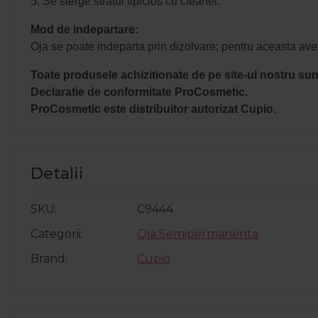
5. Se sterge stratul lipicios cu cleaner.
Mod de indepartare:
Oja se poate indeparta prin dizolvare; pentru aceasta avet
Toate produsele achizitionate de pe site-ul nostru sunt
Declaratie de conformitate ProCosmetic.
ProCosmetic este distribuitor autorizat Cupio.
Detalii
SKU
C9444
Categorii
Oja Semipermanenta
Brand
Cupio