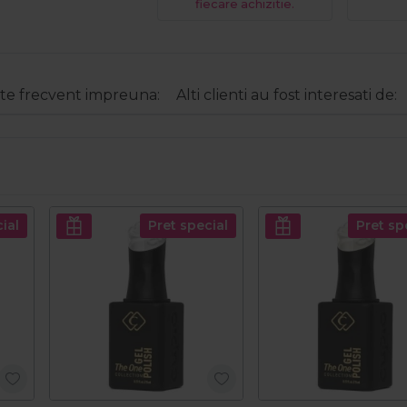
fiecare achizitie.
e frecvent impreuna:
Alti clienti au fost interesati de:
ial
Pret special
Pret sp