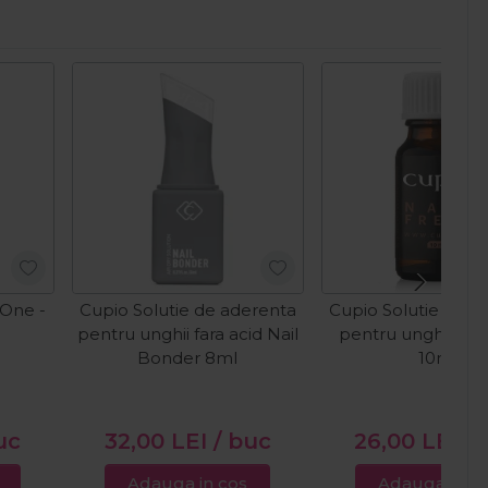
 One -
Cupio Solutie de aderenta
Cupio Solutie de p
pentru unghii fara acid Nail
pentru unghii Nail
Bonder 8ml
10ml
uc
32,00
LEI
/ buc
26,00
LEI
/ 
Adauga in cos
Adauga in c