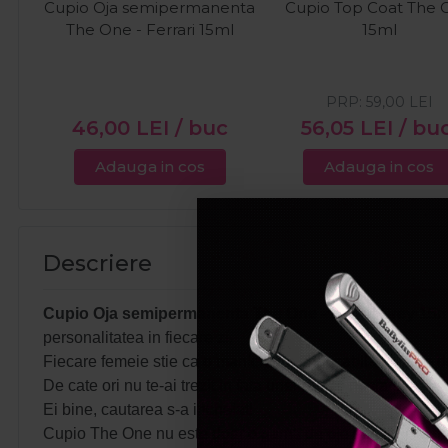
Cupio Oja semipermanenta
Cupio Top Coat The 
The One - Ferrari 15ml
15ml
PRP:
59,00
LEI
46,00
LEI
/ buc
56,05
LEI
/ bu
Adauga in cos
Adauga in cos
Descriere
Cupio Oja semipermanenta The One - Petrol Grey 15m
personalitatea in fiecare zi.
Fiecare femeie stie ca o manichiura impecabila nu este doa
De cate ori nu te-ai trezit in fata unei palete nesfarsite d
Ei bine, cautarea s-a incheiat!
Cupio The One nu este doar o gama de oje semipermanente