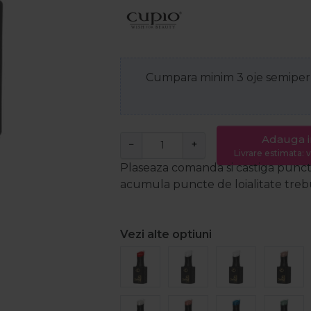
Cumpara minim 3 oje semiperm
Adauga i
−
+
Livrare estimata: v
Plaseaza comanda si castiga puncte
acumula puncte de loialitate trebui
Vezi alte optiuni