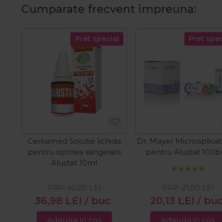
Cumparate frecvent impreuna:
Pret special
Pret spec
Cerkamed Solutie lichida
Dr. Mayer Microaplica
pentru oprirea sangerarii
pentru Alustat 100
Alustat 10ml
PRP:
42,00
LEI
PRP:
21,00
LEI
36,98
LEI
/ buc
20,13
LEI
/ bu
Adauga in cos
Adauga in cos