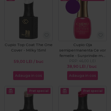
Cupio Top Coat The One
Cupio Oja
Cover - Milky 15ml
semipermanenta Ce vor
femeile - Surprinde-ma!
PRP:
15ml
46,00
LEI
59,00
LEI
/ buc
38,90
LEI
/ buc
Adauga in cos
Adauga in cos
Pret special
Pret special