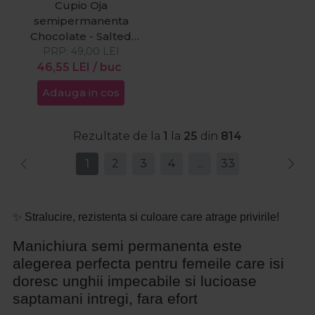
Cupio Oja
semipermanenta
Chocolate - Salted
Caramel Touch 15ml
PRP:
49,00
LEI
46,55
LEI
/ buc
Adauga in cos
Rezultate de la
1
la
25
din
814
1
2
3
4
...
33
✨ Stralucire, rezistenta si culoare care atrage privirile!
Manichiura semi permanenta este
alegerea perfecta pentru femeile care isi
doresc unghii impecabile si lucioase
saptamani intregi, fara efort