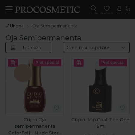
CAUTA
FAVORITE
CONT
COS
💅Unghii
Oja Semipermanenta
Oja Semipermanenta
Filtreaza
Pret special
Pret special
Cupio Oja
Cupio Top Coat The One
semipermanenta
15ml
ColorFall - Nude Story