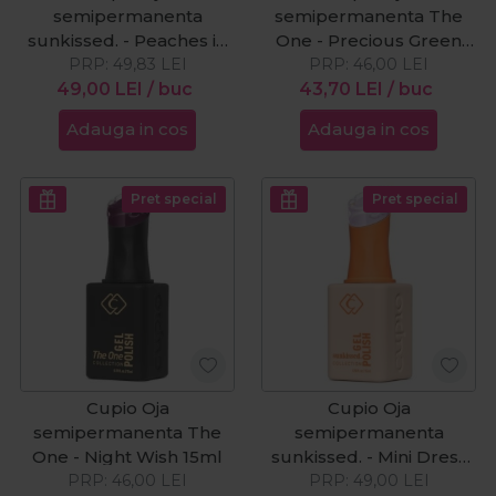
semipermanenta
semipermanenta The
sunkissed. - Peaches in
One - Precious Green
PRP:
Bloom 15ml
49,83
LEI
PRP:
15ml
46,00
LEI
49,00
LEI
/ buc
43,70
LEI
/ buc
Adauga in cos
Adauga in cos
Pret special
Pret special
Cupio Oja
Cupio Oja
semipermanenta The
semipermanenta
One - Night Wish 15ml
sunkissed. - Mini Dress
PRP:
46,00
LEI
PRP:
15ml
49,00
LEI