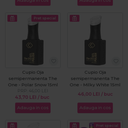
Adauga in cos
Adauga in cos
Pret special
Cupio Oja
Cupio Oja
semipermanenta The
semipermanenta The
One - Polar Snow 15ml
One - Milky White 15ml
PRP:
46,00
LEI
46,00
LEI
/ buc
43,70
LEI
/ buc
Adauga in cos
Adauga in cos
Pret special