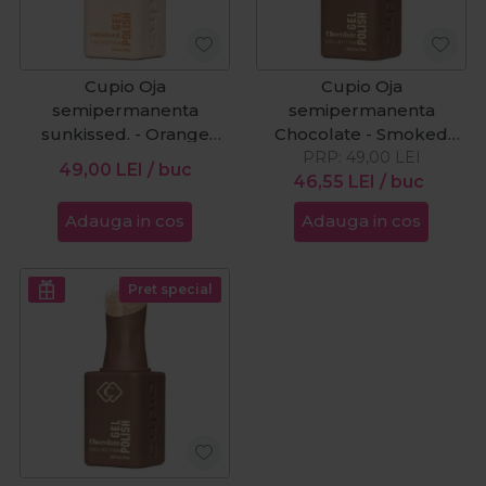
Cupio Oja
Cupio Oja
semipermanenta
semipermanenta
sunkissed. - Orange
Chocolate - Smoked
Wave 15ml
PRP:
Cacao 15ml
49,00
LEI
49,00
LEI
/ buc
46,55
LEI
/ buc
Adauga in cos
Adauga in cos
Pret special