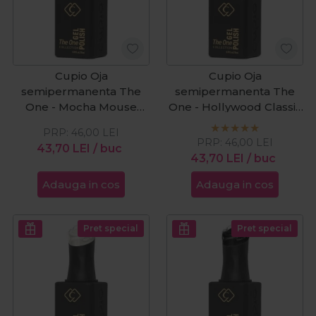
Cupio Oja
Cupio Oja
semipermanenta The
semipermanenta The
One - Mocha Mouse
One - Hollywood Classic
15ml
15ml
PRP:
46,00
LEI
PRP:
46,00
LEI
43,70
LEI
/ buc
43,70
LEI
/ buc
Adauga in cos
Adauga in cos
Pret special
Pret special