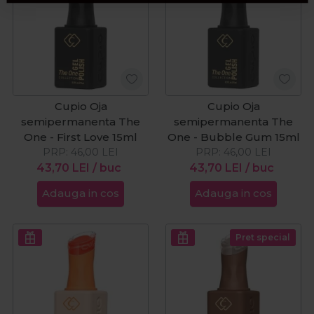
Cupio Oja
Cupio Oja
semipermanenta The
semipermanenta The
One - First Love 15ml
One - Bubble Gum 15ml
PRP:
46,00
LEI
PRP:
46,00
LEI
43,70
LEI
/ buc
43,70
LEI
/ buc
Adauga in cos
Adauga in cos
Pret special