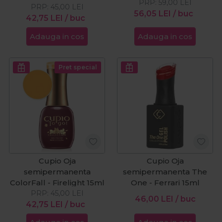
PRP:
59,00
LEI
PRP:
15ml
45,00
LEI
56,05
LEI
/ buc
42,75
LEI
/ buc
Adauga in cos
Adauga in cos
Pret special
Cupio Oja
Cupio Oja
semipermanenta
semipermanenta The
ColorFall - Firelight 15ml
One - Ferrari 15ml
PRP:
45,00
LEI
46,00
LEI
/ buc
42,75
LEI
/ buc