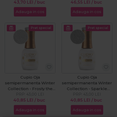
43,70
LEI
/ buc
46,55
LEI
/ buc
Adauga in cos
Adauga in cos
Pret special
Pret special
Cupio Oja
Cupio Oja
semipermanenta Winter
semipermanenta Winter
Collection - Frosty the
Collection - Sparkle
Snowman 15ml
PRP:
43,00
LEI
PRP:
Love 15ml
43,00
LEI
40,85
LEI
/ buc
40,85
LEI
/ buc
Adauga in cos
Adauga in cos