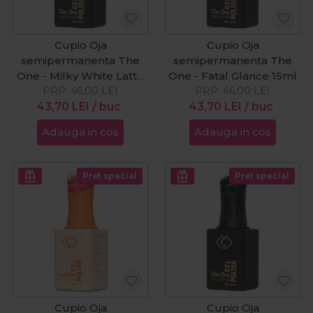
Cupio Oja
Cupio Oja
semipermanenta The
semipermanenta The
One - Milky White Latte
One - Fatal Glance 15ml
PRP:
15ml
46,00
LEI
PRP:
46,00
LEI
43,70
LEI
/ buc
43,70
LEI
/ buc
Adauga in cos
Adauga in cos
Pret special
Pret special
Cupio Oja
Cupio Oja