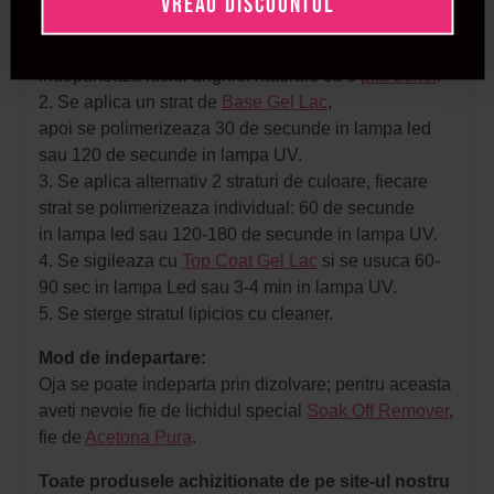
VREAU DISCOUNTUL
standard: se da forma unghiilor, se imping cuticulele
si se indeparteaza cu
forfecuta
, se
indeparteaza luciul unghiei naturale cu o
pila buffer
.
2. Se aplica un strat de
Base Gel Lac
,
apoi se polimerizeaza 30 de secunde in lampa led
sau 120 de secunde in lampa UV.
3. Se aplica alternativ 2 straturi de culoare, fiecare
strat se polimerizeaza individual: 60 de secunde
in lampa led sau 120-180 de secunde in lampa UV.
4. Se sigileaza cu
Top Coat Gel Lac
si se usuca 60-
90 sec in lampa Led sau 3-4 min in lampa UV.
5. Se sterge stratul lipicios cu cleaner.
Mod de indepartare:
Oja se poate indeparta prin dizolvare; pentru aceasta
aveti nevoie fie de lichidul special
Soak Off Remover
,
fie de
Acetona Pura
.
Toate produsele achizitionate de pe site-ul nostru