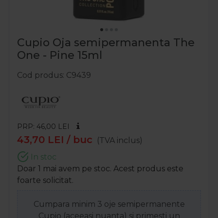
Cupio Oja semipermanenta The
One - Pine 15ml
Cod produs
C9439
PRP: 46,00
LEI
43,70
LEI
/ buc
(TVA inclus)
In stoc
Doar 1 mai avem pe stoc. Acest produs este
foarte solicitat.
Cumpara minim 3 oje semipermanente
Cupio (aceeasi nuanta) si primesti un