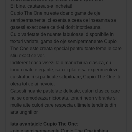
Ei bine, cautarea s-a incheiat!
Cupio The One nu este doar o gama de oje
semipermanente, ci esenta a ceea ce inseamna sa
gasesti exact ceea ce ti-ai dorit intotdeauna.
Cu o varietate de nuante fabuloase, disponibile in
texturi variate, gama de oje semipermanente Cupio
The One este creata special pentru toate femeile care
stiu exact ce vor.
Indiferent daca visezi la o manichiura clasica, cu
tonuri mate elegante, sau iti place sa experimentezi
cu straluciri si particule sclipitoare, Cupio The One iti
ofera tot ce ai nevoie.
Gasesti nuante pastelate delicate, culori clasice care
nu se demodeaza niciodata, tonuri neon vibrante si
multe alte culori care respecta ultimele tendinte din
arta unghiilor.
Iata avantajele Cupio The One:
- ojele semipermanente Cupio The One imbina