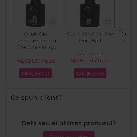
Cupio Oja
Cupio Top Coat The
Cupio 
semipermanenta
One 15ml
One C
The One - Milky
White 15ml
PRP:
59,00
LEI
56,05
LEI
/ buc
46,00
LEI
/ buc
59,
Adauga in cos
Adauga in cos
Ada
Ce spun clientii
Detii sau ai utilizat produsul?
Posteaza review