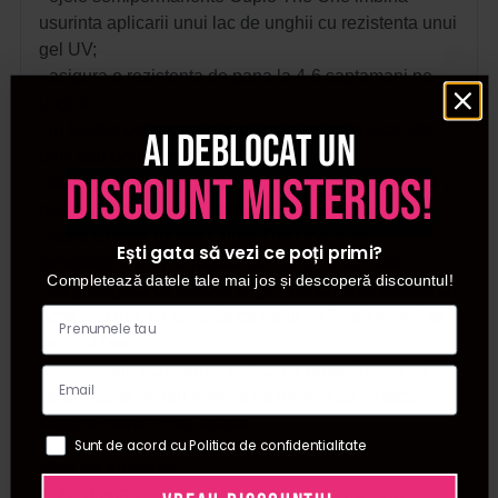
usurinta aplicarii unui lac de unghii cu rezistenta unui
gel UV;
- asigura o rezistenta de pana la 4-6 saptamani pe
unghii;
- in functie de necesitate, culorile se pot aplica intr-
Ai deblocat un
unul sau doua straturi;
discount misterios!
- toate culorile se pot folosi atat la aplicarea clasica a
ojei semipermanente, cat si la aplicarea cu apex.
- toate culorile gamei Cupio The One sunt
Ești gata să vezi ce poți primi?
compatibile si in formulele de lucru combinate;
Completează datele tale mai jos și descoperă discountul!
- se pot aplica cu succes si pe manichiurile lucrate cu
acryl sau gel, cu conditia ca gelul de finish folosit sa
fie unul flexibil;
- sunt ideale atat pentru aplicarea profesionala de
salon, cat si pentru femeile ce prefera sa isi faca
singure manichiura, acasa.
Sunt de acord cu Politica de confidentialitate
Mod de aplicare:
1. Se pregateste unghia naturala dupa metoda