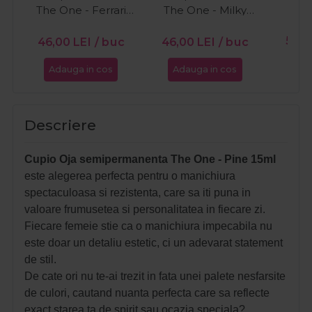
The One - Ferrari
The One - Milky
15ml
White 15ml
PR
56,0
46,00
LEI
/ buc
46,00
LEI
/ buc
Adauga in cos
Adauga in cos
Ada
Descriere
Cupio Oja semipermanenta The One - Pine 15ml
este alegerea perfecta pentru o manichiura
spectaculoasa si rezistenta, care sa iti puna in
valoare frumusetea si personalitatea in fiecare zi.
Fiecare femeie stie ca o manichiura impecabila nu
este doar un detaliu estetic, ci un adevarat statement
de stil.
De cate ori nu te-ai trezit in fata unei palete nesfarsite
de culori, cautand nuanta perfecta care sa reflecte
exact starea ta de spirit sau ocazia speciala?