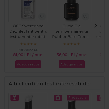
OCC Switzerland
Cupio Oja
Cupi
Dezinfectant pentru
semipermanenta
preg
instrumentar rotativ
Rubber Base French
unghii
Orolin Burbath
Collection - Milky
1000ml
White 15ml
PRP:
95,00
LEI
81,90
LEI
/ buc
56,00
LEI
/ buc
26,
Adauga in cos
Adauga in cos
Ada
Alti clienti au fost interesati de:
Pret special