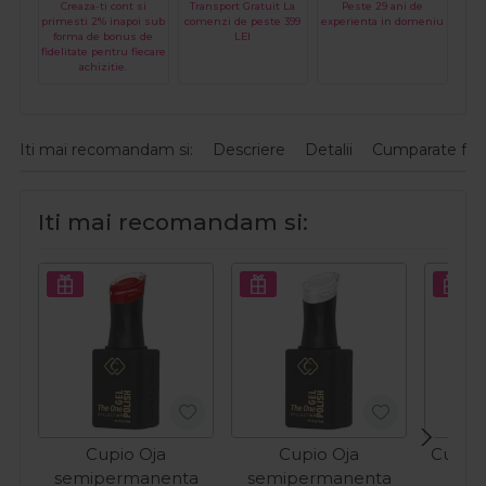
Creaza-ti cont si
Transport Gratuit La
Peste 29 ani de
primesti 2% inapoi sub
comenzi de peste 399
experienta in domeniu
forma de bonus de
LEI
fidelitate pentru fiecare
achizitie.
Iti mai recomandam si:
Descriere
Detalii
Cumparate fre
Iti mai recomandam si:
Cupio Oja
Cupio Oja
Cupio 
semipermanenta
semipermanenta
O