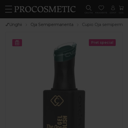
CAUTA
FAVORITE
CONT
COS
💅Unghii
Oja Semipermanenta
Cupio Oja semipermane
Pret special