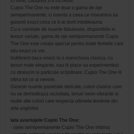
Ei bine, cautarea s-a incheiat!
Cupio The One nu este doar o gama de oje
semipermanente, ci esenta a ceea ce inseamna sa
gasesti exact ceea ce ti-ai dorit intotdeauna.
Cu o varietate de nuante fabuloase, disponibile in
texturi variate, gama de oje semipermanente Cupio
The One este creata special pentru toate femeile care
stiu exact ce vor.
Indiferent daca visezi la o manichiura clasica, cu
tonuri mate elegante, sau iti place sa experimentezi
cu straluciri si particule sclipitoare, Cupio The One iti
ofera tot ce ai nevoie.
Gasesti nuante pastelate delicate, culori clasice care
nu se demodeaza niciodata, tonuri neon vibrante si
multe alte culori care respecta ultimele tendinte din
arta unghiilor.
Iata avantajele Cupio The One:
- ojele semipermanente Cupio The One imbina