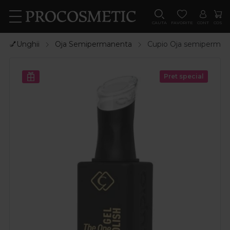
CAUTA
FAVORITE
CONT
COS
💅Unghii
Oja Semipermanenta
Cupio Oja semipermane
Pret special