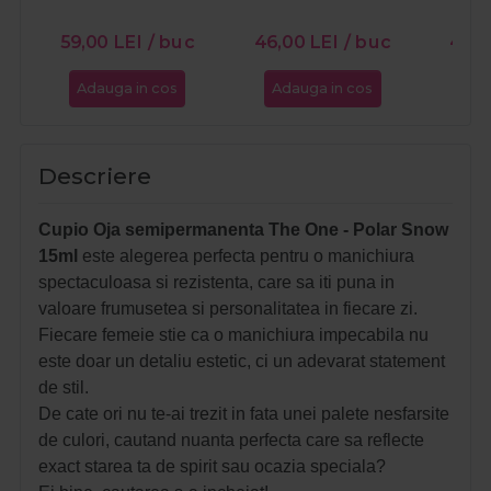
59,00
LEI
/ buc
46,00
LEI
/ buc
46,
Adauga in cos
Adauga in cos
Ada
Descriere
Cupio Oja semipermanenta The One - Polar Snow
15ml
este alegerea perfecta pentru o manichiura
spectaculoasa si rezistenta, care sa iti puna in
valoare frumusetea si personalitatea in fiecare zi.
Fiecare femeie stie ca o manichiura impecabila nu
este doar un detaliu estetic, ci un adevarat statement
de stil.
De cate ori nu te-ai trezit in fata unei palete nesfarsite
de culori, cautand nuanta perfecta care sa reflecte
exact starea ta de spirit sau ocazia speciala?