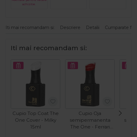
achizitie.
Iti mai recomandam si:
Descriere
Detalii
Cumparate fre
Iti mai recomandam si:
Cupio Top Coat The
Cupio Oja
C
One Cover - Milky
semipermanenta
semi
15ml
The One - Ferrari
The 
15ml
Wh