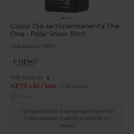
Cupio Oja semipermanenta The
One - Polar Snow 15ml
Cod produs
C8919
PRP: 46,00
LEI
43,70
LEI
/ buc
(TVA inclus)
In stoc
Cumpara minim 3 oje semipermanente
Cupio (aceeasi nuanta) si primesti un
cadou!