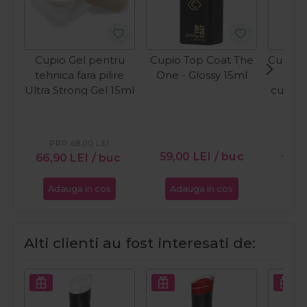
Cupio Gel pentru
Cupio Top Coat The
Cupio U
tehnica fara pilire
One - Glossy 15ml
pip
Ultra Strong Gel 15ml
cuticu
PRP:
68,00
LEI
PR
59,00
LEI
/ buc
66,90
LEI
/ buc
14,2
Adauga in cos
Adauga in cos
Ada
Alti clienti au fost interesati de: