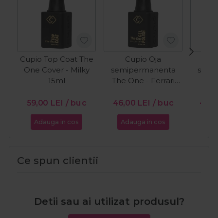
Cupio Top Coat The
Cupio Oja
C
One Cover - Milky
semipermanenta
semi
15ml
The One - Ferrari
The 
15ml
Wh
59,00
LEI
/ buc
46,00
LEI
/ buc
46,
Adauga in cos
Adauga in cos
Ada
Ce spun clientii
Detii sau ai utilizat produsul?