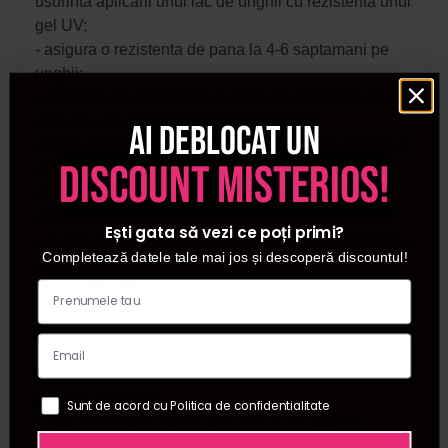
usurinta aplicarii unui lac de unghii cu rezistenta unui
gel UV;
- asigura o rezistenta de pana la 4-6 saptamani pe
unghii;
- in functie de necesitate, culorile se pot aplica intr-
unul sau doua straturi;
Ai deblocat un
- toate culorile se pot folosi atat la aplicarea clasica a
discount misterios!
ojei semipermanente, cat si la aplicarea cu apex.
- toate culorile gamei Cupio The One sunt
compatibile si in formulele de lucru combinate;
Ești gata să vezi ce poți primi?
- se pot aplica cu succes si pe manichiurile lucrate cu
Completează datele tale mai jos și descoperă discountul!
acryl sau gel, cu conditia ca gelul de finish folosit sa
fie unul flexibil;
- sunt ideale atat pentru aplicarea profesionala de
salon, cat si pentru femeile ce prefera sa isi faca
singure manichiura, acasa.
Mod de aplicare:
Sunt de acord cu Politica de confidentialitate
1. Se pregateste unghia naturala dupa metoda