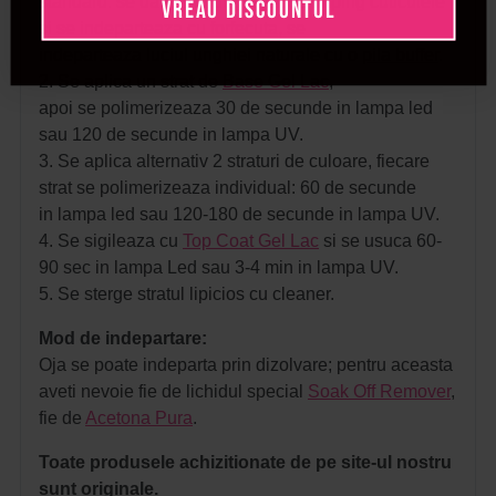
standard: se da forma unghiilor, se imping cuticulele
VREAU DISCOUNTUL
si se indeparteaza cu
forfecuta
, se
indeparteaza luciul unghiei naturale cu o
pila buffer
.
2. Se aplica un strat de
Base Gel Lac
,
apoi se polimerizeaza 30 de secunde in lampa led
sau 120 de secunde in lampa UV.
3. Se aplica alternativ 2 straturi de culoare, fiecare
strat se polimerizeaza individual: 60 de secunde
in lampa led sau 120-180 de secunde in lampa UV.
4. Se sigileaza cu
Top Coat Gel Lac
si se usuca 60-
90 sec in lampa Led sau 3-4 min in lampa UV.
5. Se sterge stratul lipicios cu cleaner.
Mod de indepartare:
Oja se poate indeparta prin dizolvare; pentru aceasta
aveti nevoie fie de lichidul special
Soak Off Remover
,
fie de
Acetona Pura
.
Toate produsele achizitionate de pe site-ul nostru
sunt originale.