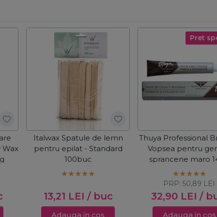
Pret sp
oare
Italwax Spatule de lemn
Thuya Professional B
y Wax
pentru epilat - Standard
Vopsea pentru gen
kg
100buc
sprancene maro 1
PRP:
50,89
LEI
c
13,21
LEI
/ buc
32,90
LEI
/ b
Adauga in cos
Adauga in cos