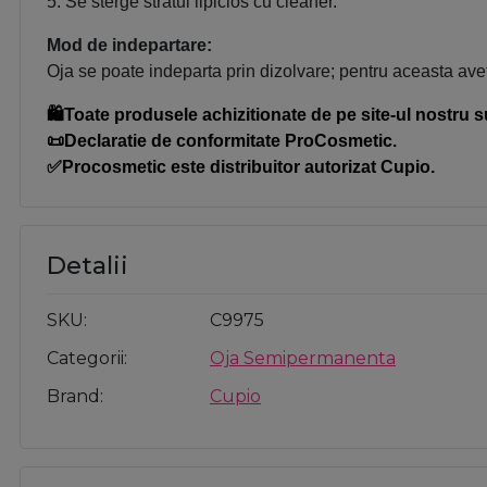
5. Se sterge stratul lipicios cu cleaner.
Mod de indepartare:
Oja se poate indeparta prin dizolvare; pentru aceasta avet
🛍️Toate produsele achizitionate de pe site-ul nostru s
📜Declaratie de conformitate ProCosmetic.
✅Procosmetic este distribuitor autorizat Cupio.
Detalii
SKU
C9975
Categorii
Oja Semipermanenta
Brand
Cupio