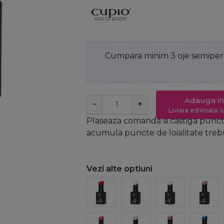
Cumpara minim 3 oje semiperm
Adauga in
−
+
Livrare estimata: l
Plaseaza comanda si castiga puncte
acumula puncte de loialitate trebui
Vezi alte optiuni