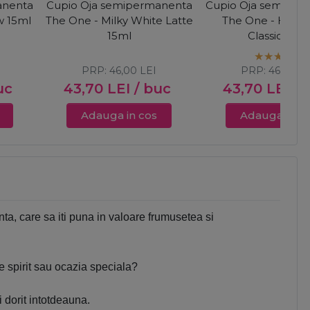
anenta
Cupio Oja semipermanenta
Cupio Oja semiper
w 15ml
The One - Milky White Latte
The One - Holl
15ml
Classic 15ml
PRP:
46,00
LEI
PRP:
46,00
L
uc
43,70
LEI
/ buc
43,70
LEI
/ 
Adauga in cos
Adauga in c
ta, care sa iti puna in valoare frumusetea si
de spirit sau ocazia speciala?
dorit intotdeauna.