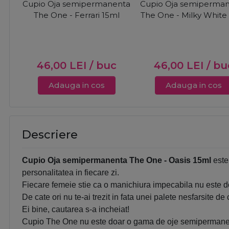
Cupio Oja semipermanenta
Cupio Oja semiperma
The One - Ferrari 15ml
The One - Milky White
46,00
LEI
/ buc
46,00
LEI
/ bu
Adauga in cos
Adauga in cos
Descriere
Cupio Oja semipermanenta The One - Oasis 15ml
este
personalitatea in fiecare zi.
Fiecare femeie stie ca o manichiura impecabila nu este doa
De cate ori nu te-ai trezit in fata unei palete nesfarsite d
Ei bine, cautarea s-a incheiat!
Cupio The One nu este doar o gama de oje semipermanente