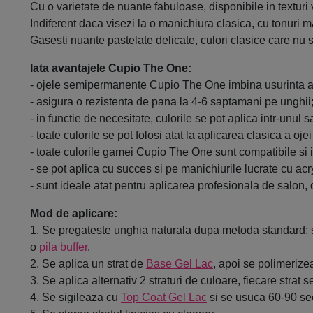
Cu o varietate de nuante fabuloase, disponibile in textur
Indiferent daca visezi la o manichiura clasica, cu tonuri ma
Gasesti nuante pastelate delicate, culori clasice care nu s
Iata avantajele Cupio The One:
- ojele semipermanente Cupio The One imbina usurinta apl
- asigura o rezistenta de pana la 4-6 saptamani pe unghii
- in functie de necesitate, culorile se pot aplica intr-unul s
- toate culorile se pot folosi atat la aplicarea clasica a o
- toate culorile gamei Cupio The One sunt compatibile si 
- se pot aplica cu succes si pe manichiurile lucrate cu acryl
- sunt ideale atat pentru aplicarea profesionala de salon, 
Mod de aplicare:
1. Se pregateste unghia naturala dupa metoda standard: s
o
pila buffer
.
2. Se aplica un strat de
Base Gel Lac
, apoi se polimeriz
3. Se aplica alternativ 2 straturi de culoare, fiecare st
4. Se sigileaza cu
Top Coat Gel Lac
si se usuca 60-90 se