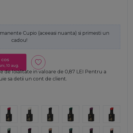
anente Cupio (aceeasi nuanta) si primesti un
cadou!
 cos
uni, 10 aug.
 de loialitate in valoare de
0,87
LEI
Pentru a
e sa detii un cont de client.