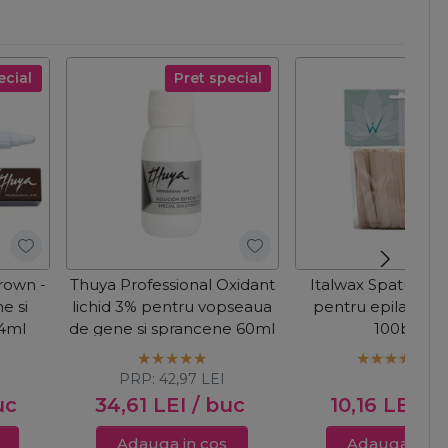
ecial
Pret special
rown -
Thuya Professional Oxidant
Italwax Spatule d
e si
lichid 3% pentru vopseaua
pentru epilat - 
4ml
de gene si sprancene 60ml
100buc
PRP:
42,97
LEI
uc
34,61
LEI
/ buc
10,16
LEI
/ 
Adauga in cos
Adauga in c