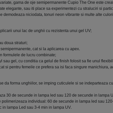
i variate, gama de oje semipermanente Cupio The One este creata 
te elegante, sau iti place sa experimentezi cu straluciri si parti
e demodeaza niciodata, tonuri neon vibrante si multe alte culori 
icarii unui lac de unghii cu rezistenta unui gel UV;
;
au doua straturi;
jei semipermanente, cat si la aplicarea cu apex.
in formulele de lucru combinate;
 sau gel, cu conditia ca gelul de finish folosit sa fie unul flexibil
cat si pentru femeile ce prefera sa isi faca singure manichiura, 
e da forma unghiilor, se imping cuticulele si se indeparteaza c
eaza 30 de secunde in lampa led sau 120 de secunde in lampa 
rat se polimerizeaza individual: 60 de secunde in lampa led sau 
c in lampa Led sau 3-4 min in lampa UV.