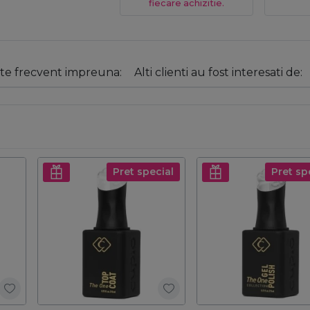
fiecare achizitie.
e frecvent impreuna:
Alti clienti au fost interesati de:
Pret special
Pret sp