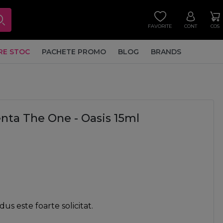
FAVORITE
CONT
COS
RE STOC
PACHETE PROMO
BLOG
BRANDS
ta The One - Oasis 15ml
us este foarte solicitat.