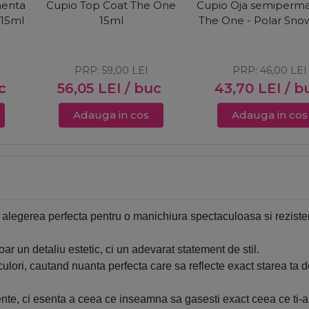
nenta
Cupio Top Coat The One
Cupio Oja semiperm
 15ml
15ml
The One - Polar Sno
PRP:
59,00
LEI
PRP:
46,00
LEI
c
56,05
LEI
/ buc
43,70
LEI
/ b
Adauga in cos
Adauga in cos
 alegerea perfecta pentru o manichiura spectaculoasa si rezisten
r un detaliu estetic, ci un adevarat statement de stil.
e culori, cautand nuanta perfecta care sa reflecte exact starea ta 
, ci esenta a ceea ce inseamna sa gasesti exact ceea ce ti-ai 