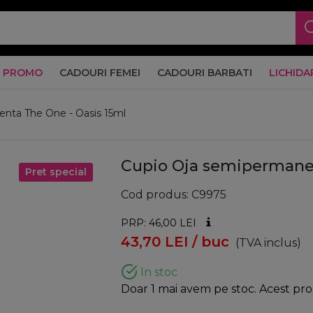
PROMO
CADOURI FEMEI
CADOURI BARBATI
LICHIDA
nta The One - Oasis 15ml
Cupio Oja semipermanen
Pret special
Cod produs
C9975
PRP: 46,00
LEI
43,70
LEI
/ buc
(TVA inclus)
In stoc
Doar 1 mai avem pe stoc. Acest prod