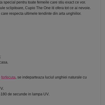
special pentru toate femeile care stiu exact ce vor.
cule sclipitoare, Cupio The One iti ofera tot ce ai nevoie.
care respecta ultimele tendinte din arta unghiilor.
;
acasa.
u
forfecuta
, se indeparteaza luciul unghiei naturale cu
UV.
120-180 de secunde in lampa UV.