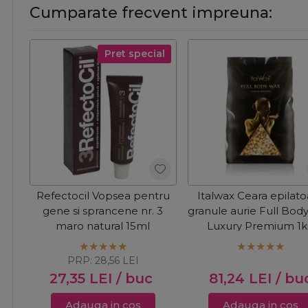
Cumparate frecvent impreuna:
Pret special
Refectocil Vopsea pentru
Italwax Ceara epilat
gene si sprancene nr. 3
granule aurie Full Bod
maro natural 15ml
Luxury Premium 1
PRP:
28,56
LEI
27,35
LEI
/ buc
81,24
LEI
/ bu
Adauga in cos
Adauga in cos