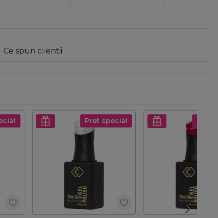
Ce spun clientii
ecial
Pret special
Pret s