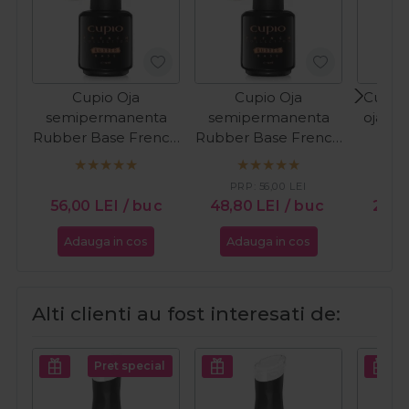
Cupio Oja
Cupio Oja
Cupio 
semipermanenta
semipermanenta
oja cl
Rubber Base French
Rubber Base French
In T
Collection - Milky
Collection - Perfect
White 15ml
French 15ml
PRP:
56,00
LEI
PR
56,00
LEI
/ buc
48,80
LEI
/ buc
24,
Adauga in cos
Adauga in cos
Ada
Alti clienti au fost interesati de:
Pret special