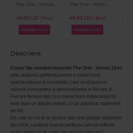
The One - Ferrari
The One - Milky
15ml
White 15ml
PR
56,0
46,00
LEI
/ buc
46,00
LEI
/ buc
Adauga in cos
Adauga in cos
Ada
Descriere
Cupio Oja semipermanenta The One - Venus 15ml
este alegerea perfecta pentru o manichiura
spectaculoasa si rezistenta, care sa iti puna in
valoare frumusetea si personalitatea in fiecare zi.
Fiecare femeie stie ca o manichiura impecabila nu
este doar un detaliu estetic, ci un adevarat statement
de stil.
De cate ori nu te-ai trezit in fata unei palete nesfarsite
de culori, cautand nuanta perfecta care sa reflecte
exact starea ta de spirit sau ocazia speciala?