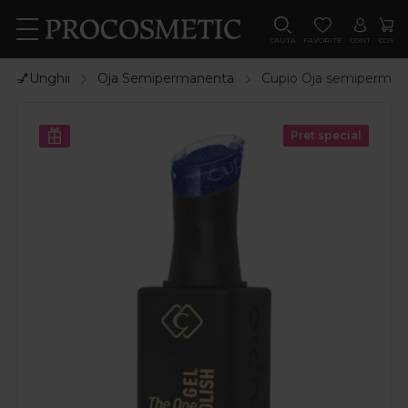
CAUTA
FAVORITE
CONT
COS
💅Unghii
Oja Semipermanenta
Cupio Oja semiperman
Pret special