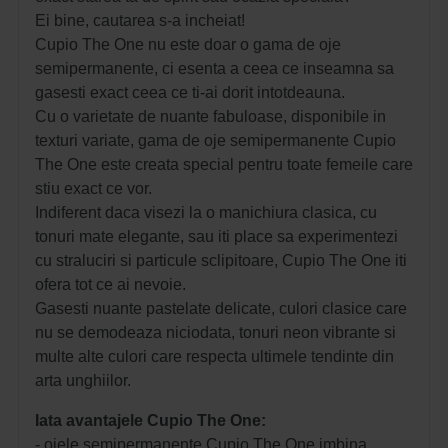
Ei bine, cautarea s-a incheiat!
Cupio The One nu este doar o gama de oje
semipermanente, ci esenta a ceea ce inseamna sa
gasesti exact ceea ce ti-ai dorit intotdeauna.
Cu o varietate de nuante fabuloase, disponibile in
texturi variate, gama de oje semipermanente Cupio
The One este creata special pentru toate femeile care
stiu exact ce vor.
Indiferent daca visezi la o manichiura clasica, cu
tonuri mate elegante, sau iti place sa experimentezi
cu straluciri si particule sclipitoare, Cupio The One iti
ofera tot ce ai nevoie.
Gasesti nuante pastelate delicate, culori clasice care
nu se demodeaza niciodata, tonuri neon vibrante si
multe alte culori care respecta ultimele tendinte din
arta unghiilor.
Iata avantajele Cupio The One:
- ojele semipermanente Cupio The One imbina