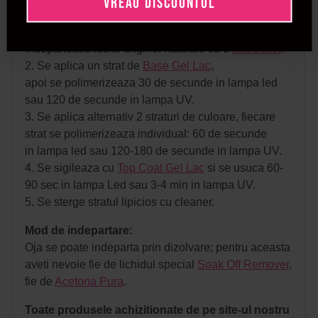
VREAU DISCOUNTUL
standard: se da forma unghiilor, se imping cuticulele
si se indeparteaza cu
forfecuta
, se
indeparteaza luciul unghiei naturale cu o
pila buffer
.
2. Se aplica un strat de
Base Gel Lac
,
apoi se polimerizeaza 30 de secunde in lampa led
sau 120 de secunde in lampa UV.
3. Se aplica alternativ 2 straturi de culoare, fiecare
strat se polimerizeaza individual: 60 de secunde
in lampa led sau 120-180 de secunde in lampa UV.
4. Se sigileaza cu
Top Coat Gel Lac
si se usuca 60-
90 sec in lampa Led sau 3-4 min in lampa UV.
5. Se sterge stratul lipicios cu cleaner.
Mod de indepartare:
Oja se poate indeparta prin dizolvare; pentru aceasta
aveti nevoie fie de lichidul special
Soak Off Remover
,
fie de
Acetona Pura
.
Toate produsele achizitionate de pe site-ul nostru