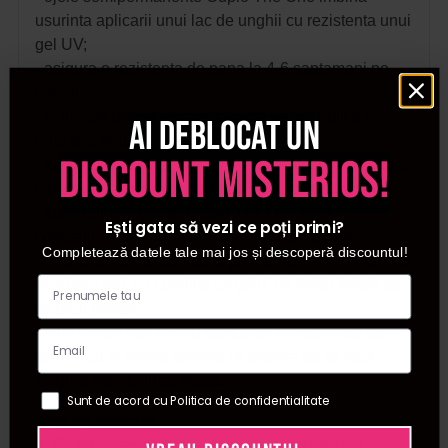
usurinta aplicarii unui lac de unghii cu rezistenta unui
gel UV;
- asigura o rezistenta de pana la 4-6 saptamani pe
unghii;
- in functie de necesitate, culorile se pot aplica intr-
Ai deblocat un
unul sau doua straturi;
discount misterios!
- toate culorile se pot folosi atat la aplicarea clasica a
ojei semipermanente, cat si la aplicarea cu apex.
- toate culorile gamei Cupio The One sunt
Ești gata să vezi ce poți primi?
compatibile si in formulele de lucru combinate;
Completează datele tale mai jos și descoperă discountul!
- se pot aplica cu succes si pe manichiurile lucrate cu
acryl sau gel, cu conditia ca gelul de finish folosit sa
fie unul flexibil;
- sunt ideale atat pentru aplicarea profesionala de
salon, cat si pentru femeile ce prefera sa isi faca
singure manichiura, acasa.
Sunt de acord cu Politica de confidentialitate
Mod de aplicare:
1. Se pregateste unghia naturala dupa metoda