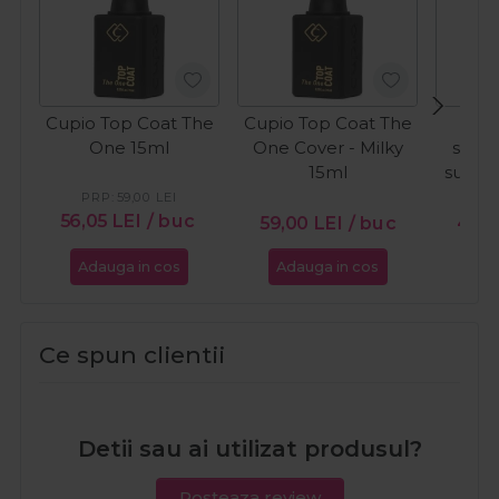
Cupio Top Coat The
Cupio Top Coat The
C
One 15ml
One Cover - Milky
semi
15ml
sunkis
W
PRP:
59,00
LEI
56,05
LEI
/ buc
59,00
LEI
/ buc
49,
Adauga in cos
Adauga in cos
Ada
Ce spun clientii
Detii sau ai utilizat produsul?
Posteaza review