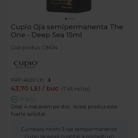
Cupio Oja semipermanenta The
One - Deep Sea 15ml
Cod produs
C9434
PRP: 46,00
LEI
43,70
LEI
/ buc
(TVA inclus)
In stoc
Doar 4 mai avem pe stoc. Acest produs este
foarte solicitat.
Cumpara minim 3 oje semipermanente
Cupio (aceeasi nuanta) si primesti un