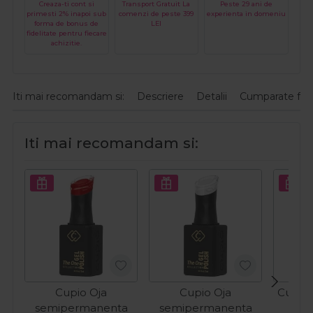
Creaza-ti cont si
Transport Gratuit La
Peste 29 ani de
primesti 2% inapoi sub
comenzi de peste 399
experienta in domeniu
forma de bonus de
LEI
fidelitate pentru fiecare
achizitie.
Iti mai recomandam si:
Descriere
Detalii
Cumparate fre
Iti mai recomandam si:
Cupio Oja
Cupio Oja
Cupio 
semipermanenta
semipermanenta
O