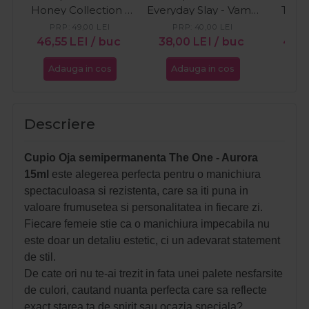
Honey Collection -
Everyday Slay - Vamp
The O
Sweet Honey 15ml
Royale 15ml
PRP:
49,00
LEI
PRP:
40,00
LEI
46,55
LEI
/ buc
38,00
LEI
/ buc
46,
Adauga in cos
Adauga in cos
Ada
Descriere
Cupio Oja semipermanenta The One - Aurora
15ml
este alegerea perfecta pentru o manichiura
spectaculoasa si rezistenta, care sa iti puna in
valoare frumusetea si personalitatea in fiecare zi.
Fiecare femeie stie ca o manichiura impecabila nu
este doar un detaliu estetic, ci un adevarat statement
de stil.
De cate ori nu te-ai trezit in fata unei palete nesfarsite
de culori, cautand nuanta perfecta care sa reflecte
exact starea ta de spirit sau ocazia speciala?