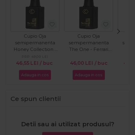
Cupio Oja
Cupio Oja
C
semipermanenta
semipermanenta
semi
Honey Collection -
The One - Ferrari
The 
Sweet Honey 15ml
15ml
Wh
PRP:
49,00
LEI
46,55
LEI
/ buc
46,00
LEI
/ buc
46,
Adauga in cos
Adauga in cos
Ada
Ce spun clientii
Detii sau ai utilizat produsul?