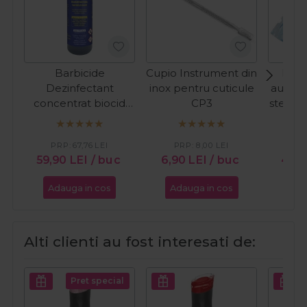
Barbicide
Cupio Instrument din
Dr. 
Dezinfectant
inox pentru cuticule
autosi
concentrat biocid
CP3
sterili
pentru instrumentar
90x26
si suprafete 500ml
PRP:
67,76
LEI
PRP:
8,00
LEI
59,90
LEI
/ buc
6,90
LEI
/ buc
47,
Adauga in cos
Adauga in cos
Ada
Alti clienti au fost interesati de:
Pret special