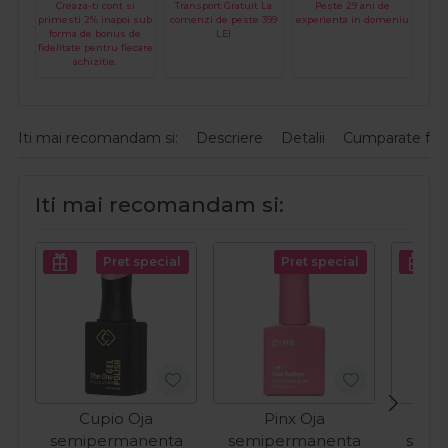
Creaza-ti cont si
Transport Gratuit La
Peste 29 ani de
primesti 2% inapoi sub
comenzi de peste 399
experienta in domeniu
forma de bonus de
LEI
fidelitate pentru fiecare
achizitie.
Iti mai recomandam si:
Descriere
Detalii
Cumparate fre
Iti mai recomandam si:
Pret special
Pret special
Cupio Oja
Pinx Oja
C
semipermanenta
semipermanenta
semi