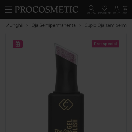
CAUTA
FAVORITE
CONT
COS
💅Unghii
Oja Semipermanenta
Cupio Oja semipermane
Pret special