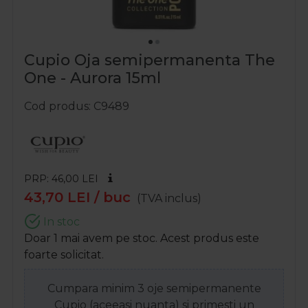
Cupio Oja semipermanenta The
One - Aurora 15ml
Cod produs
C9489
PRP: 46,00
LEI
43,70
LEI
/ buc
(TVA inclus)
In stoc
Doar 1 mai avem pe stoc. Acest produs este
foarte solicitat.
Cumpara minim 3 oje semipermanente
Cupio (aceeasi nuanta) si primesti un