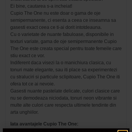
Ei bine, cautarea s-a incheiat!
Cupio The One nu este doar o gama de oje
semipermanente, ci esenta a ceea ce inseamna sa
gasesti exact ceea ce ti-ai dorit intotdeauna.
Cu o varietate de nuante fabuloase, disponibile in
texturi variate, gama de oje semipermanente Cupio
The One este creata special pentru toate femeile care
stiu exact ce vor.
Indiferent daca visezi la o manichiura clasica, cu
tonuri mate elegante, sau iti place sa experimentezi
cu straluciri si particule sclipitoare, Cupio The One iti
ofera tot ce ai nevoie.
Gasesti nuante pastelate delicate, culori clasice care
nu se demodeaza niciodata, tonuri neon vibrante si
multe alte culori care respecta ultimele tendinte din
arta unghiilor.
Iata avantajele Cupio The One:
- ojele semipermanente Cupio The One imbina