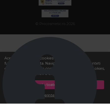
© Procosmetic.ro 2026
Acest site foloseste cookies pentru a va oferi
functionalitatea dorita. Navigand in continuare, sunteti
de acord cu
Politica de cookies
si cu plasarea de cookies,
cu scopul de a va oferi o experienta imbunatatita.
Accepta toate cookie-urile
Preferinte cookie-uri