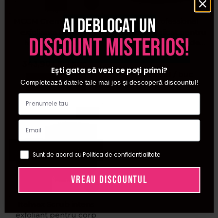
Ai deblocat un
MCCM Crema de corp
Thuya Professional
exfolianta Bamboo
Exfoliant delicat pentru
discount misterios!
Mechanic 200ml
corp cu samburi de
PRP:
362,00
LEI
caise Soft Scrub 450ml
343,90
LEI
/ buc
Ești gata să vezi ce poți primi?
106,02
LEI
/ buc
Adauga in cos
Completează datele tale mai jos și descoperă discountul!
NOU
Stoc epuizat
Sunt de acord cu Politica de confidentialitate
VREAU DISCOUNTUL
Italwax Scrub intens
exfoliant pentru corp