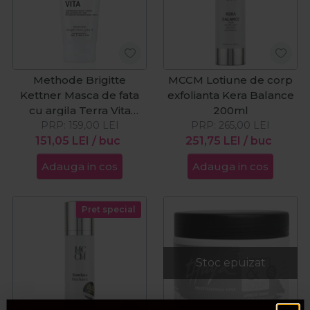
Methode Brigitte
MCCM Lotiune de corp
Kettner Masca de fata
exfolianta Kera Balance
cu argila Terra Vita
200ml
PRP:
150ml
159,00
LEI
PRP:
265,00
LEI
151,05
LEI
/ buc
251,75
LEI
/ buc
Adauga in cos
Adauga in cos
Pret special
Stoc epuizat