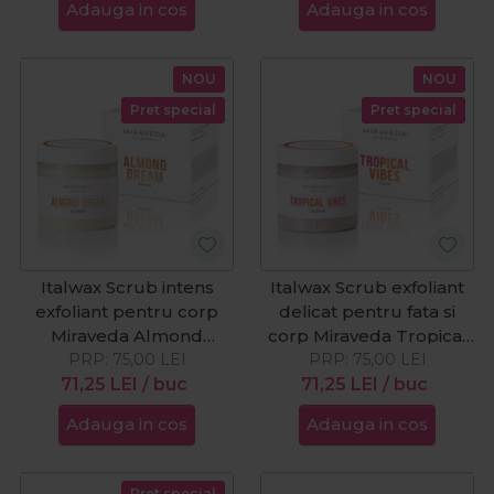
Adauga in cos
Adauga in cos
NOU
NOU
Pret special
Pret special
Italwax Scrub intens
Italwax Scrub exfoliant
exfoliant pentru corp
delicat pentru fata si
Miraveda Almond
corp Miraveda Tropical
PRP:
Dream 400g
75,00
LEI
PRP:
Vibes 400g
75,00
LEI
71,25
LEI
/ buc
71,25
LEI
/ buc
Adauga in cos
Adauga in cos
Pret special