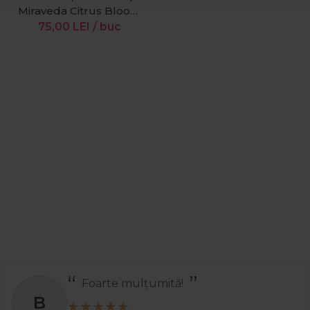
Miraveda Citrus Bloom
400g
75,00
LEI
/ buc
Foarte mulțumită!
B