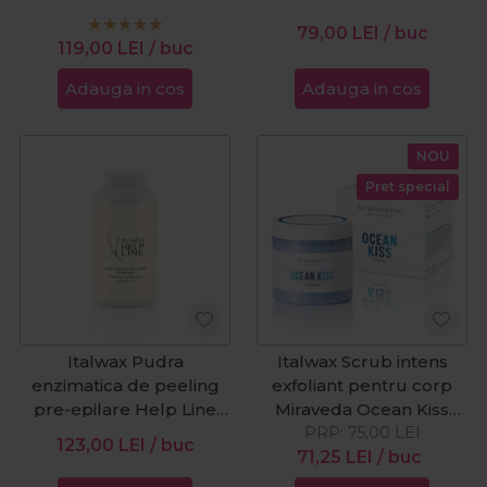
150ml
50ml
79,00
LEI
/ buc
119,00
LEI
/ buc
Adauga in cos
Adauga in cos
NOU
Pret special
Italwax Pudra
Italwax Scrub intens
enzimatica de peeling
exfoliant pentru corp
pre-epilare Help Line
Miraveda Ocean Kiss
Enzymatic Peeling 90g
PRP:
400g
75,00
LEI
123,00
LEI
/ buc
71,25
LEI
/ buc