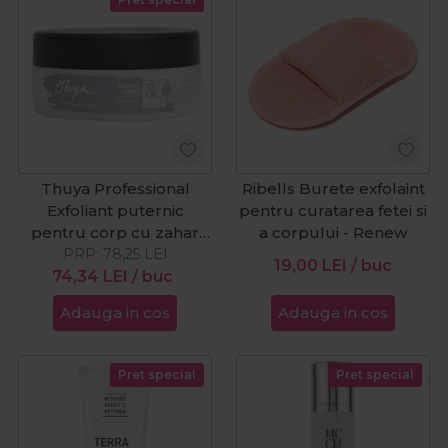
Thuya Professional
Ribells Burete exfolaint
Exfoliant puternic
pentru curatarea fetei si
pentru corp cu zahar
a corpului - Renew
brun Strong Scrub
PRP:
78,25
LEI
19,00
LEI
/ buc
74,34
100ml
LEI
/ buc
Adauga in cos
Adauga in cos
Pret special
Pret special