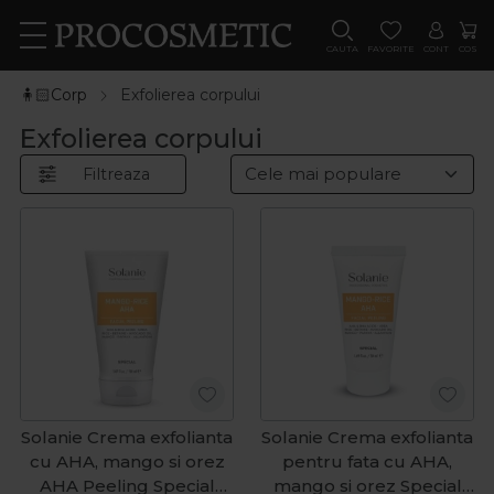
CAUTA
FAVORITE
CONT
COS
🧍🏻Corp
Exfolierea corpului
Exfolierea corpului
Filtreaza
Solanie Crema exfolianta
Solanie Crema exfolianta
cu AHA, mango si orez
pentru fata cu AHA,
AHA Peeling Special
mango si orez Special