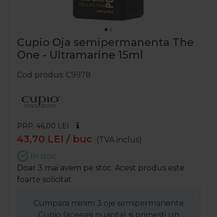
Cupio Oja semipermanenta The
One - Ultramarine 15ml
Cod produs
C9978
PRP: 46,00
LEI
43,70
LEI
/ buc
(TVA inclus)
In stoc
Doar 3 mai avem pe stoc. Acest produs este
foarte solicitat.
Cumpara minim 3 oje semipermanente
Cupio (aceeasi nuanta) si primesti un