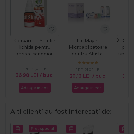
Cerkamed Solutie
Dr. Mayer
Cupi
lichida pentru
Microaplicatoare
preg
oprirea sangerarii
pentru Alustat
unghii
Alustat 10ml
100buc
PRP:
42,00
LEI
PRP:
21,00
LEI
36,98
LEI
/ buc
20,13
LEI
/ buc
26,
Adauga in cos
Adauga in cos
Ada
Alti clienti au fost interesati de:
Pret special