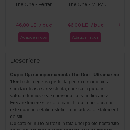
The One - Ferrari
The One - Milky
15ml
White 15ml
PR
56,0
46,00
LEI
/ buc
46,00
LEI
/ buc
Adauga in cos
Adauga in cos
Ada
Descriere
Cupio Oja semipermanenta The One - Ultramarine
15ml
este alegerea perfecta pentru o manichiura
spectaculoasa si rezistenta, care sa iti puna in
valoare frumusetea si personalitatea in fiecare zi.
Fiecare femeie stie ca o manichiura impecabila nu
este doar un detaliu estetic, ci un adevarat statement
de stil.
De cate ori nu te-ai trezit in fata unei palete nesfarsite