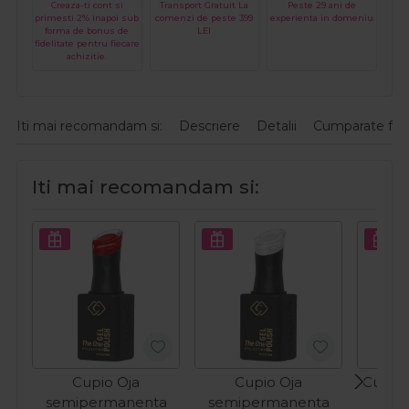
Creaza-ti cont si
Transport Gratuit La
Peste 29 ani de
primesti 2% inapoi sub
comenzi de peste 399
experienta in domeniu
forma de bonus de
LEI
fidelitate pentru fiecare
achizitie.
Iti mai recomandam si:
Descriere
Detalii
Cumparate fre
Iti mai recomandam si:
Cupio Oja
Cupio Oja
Cupio 
semipermanenta
semipermanenta
O