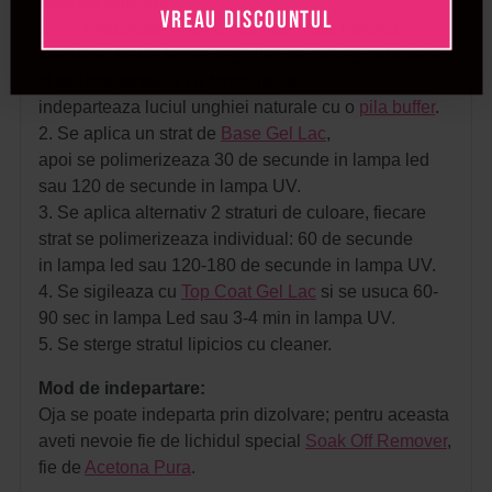
Mod de aplicare:
VREAU DISCOUNTUL
1. Se pregateste unghia naturala dupa metoda
standard: se da forma unghiilor, se imping cuticulele
si se indeparteaza cu
forfecuta
, se
indeparteaza luciul unghiei naturale cu o
pila buffer
.
2. Se aplica un strat de
Base Gel Lac
,
apoi se polimerizeaza 30 de secunde in lampa led
sau 120 de secunde in lampa UV.
3. Se aplica alternativ 2 straturi de culoare, fiecare
strat se polimerizeaza individual: 60 de secunde
in lampa led sau 120-180 de secunde in lampa UV.
4. Se sigileaza cu
Top Coat Gel Lac
si se usuca 60-
90 sec in lampa Led sau 3-4 min in lampa UV.
5. Se sterge stratul lipicios cu cleaner.
Mod de indepartare:
Oja se poate indeparta prin dizolvare; pentru aceasta
aveti nevoie fie de lichidul special
Soak Off Remover
,
fie de
Acetona Pura
.