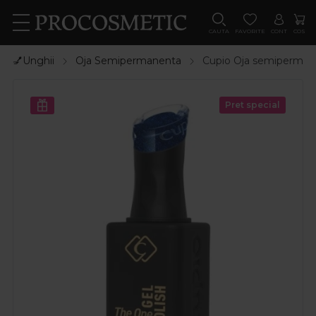
CAUTA
FAVORITE
CONT
COS
💅Unghii
Oja Semipermanenta
Cupio Oja semipermane
Pret special