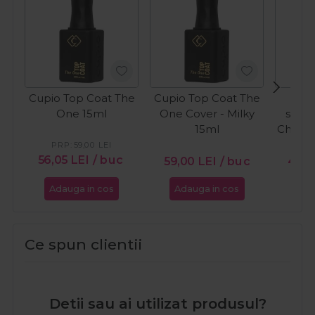
Cupio Top Coat The
Cupio Top Coat The
C
One 15ml
One Cover - Milky
semi
15ml
Chocol
Ca
PRP:
59,00
LEI
PR
56,05
LEI
/ buc
59,00
LEI
/ buc
46,5
Adauga in cos
Adauga in cos
Ada
Ce spun clientii
Detii sau ai utilizat produsul?