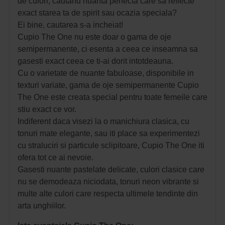
de culori, cautand nuanta perfecta care sa reflecte
exact starea ta de spirit sau ocazia speciala?
Ei bine, cautarea s-a incheiat!
Cupio The One nu este doar o gama de oje
semipermanente, ci esenta a ceea ce inseamna sa
gasesti exact ceea ce ti-ai dorit intotdeauna.
Cu o varietate de nuante fabuloase, disponibile in
texturi variate, gama de oje semipermanente Cupio
The One este creata special pentru toate femeile care
stiu exact ce vor.
Indiferent daca visezi la o manichiura clasica, cu
tonuri mate elegante, sau iti place sa experimentezi
cu straluciri si particule sclipitoare, Cupio The One iti
ofera tot ce ai nevoie.
Gasesti nuante pastelate delicate, culori clasice care
nu se demodeaza niciodata, tonuri neon vibrante si
multe alte culori care respecta ultimele tendinte din
arta unghiilor.