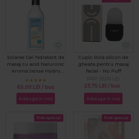
Solanie Gel hidratant de
Cupio Rola silicon de
masaj cu acid hialuronic
gheata pentru masaj
Aroma Sense Hydro
facial - No Puff
Booster 300ml
PRP:
25,00
LEI
23,75
LEI
/ buc
65,00
LEI
/ buc
Adauga in cos
Adauga in cos
Pret special
Pret special