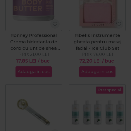
Ronney Professional
Ribells Instrumente
Crema hidratanta de
gheata pentru masaj
corp cu unt de shea
facial - Ice Club Set
Body Butter 300ml
PRP:
21,00
LEI
PRP:
76,00
LEI
17,85
LEI
/ buc
72,20
LEI
/ buc
Adauga in cos
Adauga in cos
Pret special