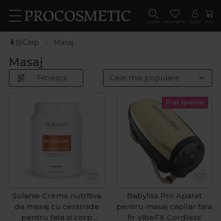
CAUTA
FAVORITE
CONT
COS
🧍🏻Corp
Masaj
Masaj
Filtreaza
Pret special
Solanie Crema nutritiva
Babyliss Pro Aparat
de masaj cu ceramide
pentru masaj capilar fara
pentru fata si corp
fir VibeFX Cordless