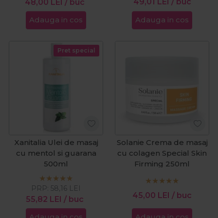
49,01
LEI
/ buc
48,00
LEI
/ buc
Adauga in cos
Adauga in cos
Pret special
Xanitalia Ulei de masaj
Solanie Crema de masaj
cu mentol si guarana
cu colagen Special Skin
500ml
Firming 250ml
PRP:
58,16
LEI
45,00
LEI
/ buc
55,82
LEI
/ buc
Adauga in cos
Adauga in cos