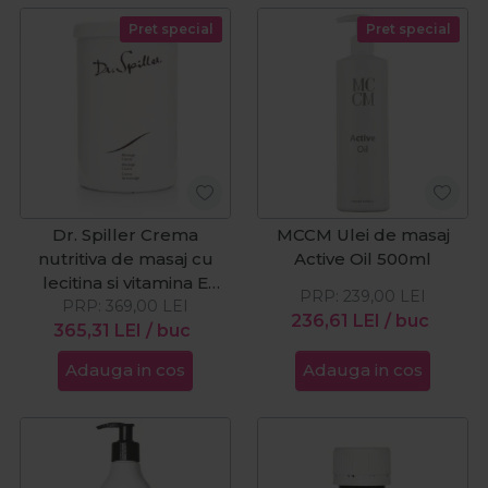
Pret special
Pret special
Dr. Spiller Crema
MCCM Ulei de masaj
nutritiva de masaj cu
Active Oil 500ml
lecitina si vitamina E
PRP:
239,00
LEI
PRP:
1000ml
369,00
LEI
236,61
LEI
/ buc
365,31
LEI
/ buc
Adauga in cos
Adauga in cos