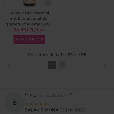
Solanie Ulei esential
multifunctional de
grapefruit Aroma Sense
10ml
54,99
LEI
/ buc
Adauga in cos
Rezultate de la
1
la
25
din
38
1
2
Recomand
S
Stanciu Aura Andreea
02 apr. 2025