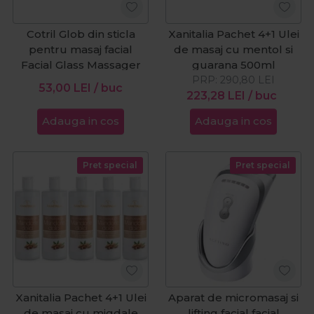
Cotril Glob din sticla
Xanitalia Pachet 4+1 Ulei
pentru masaj facial
de masaj cu mentol si
Facial Glass Massager
guarana 500ml
PRP:
290,80
LEI
53,00
LEI
/ buc
223,28
LEI
/ buc
Adauga in cos
Adauga in cos
Pret special
Pret special
Xanitalia Pachet 4+1 Ulei
Aparat de micromasaj si
de masaj cu migdale
lifting facial facial