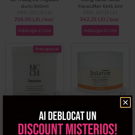
dulci 500ml
FaceLifter EMS 2in1
PRP:
320,00
LEI
PRP:
407,13
LEI
256,00
LEI
/ buc
342,25
LEI
/ buc
Adauga in cos
Adauga in cos
Pret special
MCCM Crema de masaj
Solanie Crema de masaj
Ai deblocat un
pentru remodelare
cu ulei de nuci kukui si
corporala Season
minerale Special 250ml
discount misterios!
1000ml
158,99
LEI
/ buc
PRP:
405,00
LEI