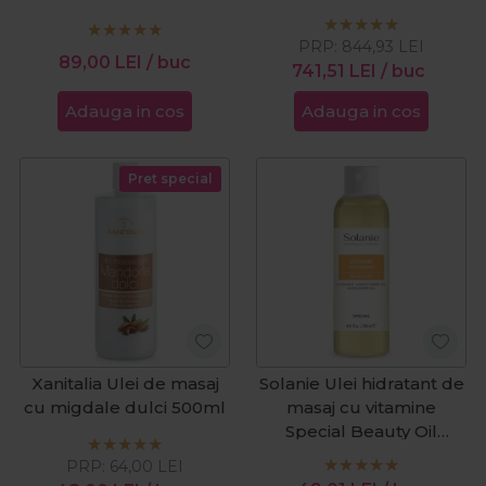
Special 1000ml
PRP:
844,93
LEI
89,00
LEI
/ buc
741,51
LEI
/ buc
Adauga in cos
Adauga in cos
Pret special
Xanitalia Ulei de masaj
Solanie Ulei hidratant de
cu migdale dulci 500ml
masaj cu vitamine
Special Beauty Oil
Vitamin 250ml
PRP:
64,00
LEI