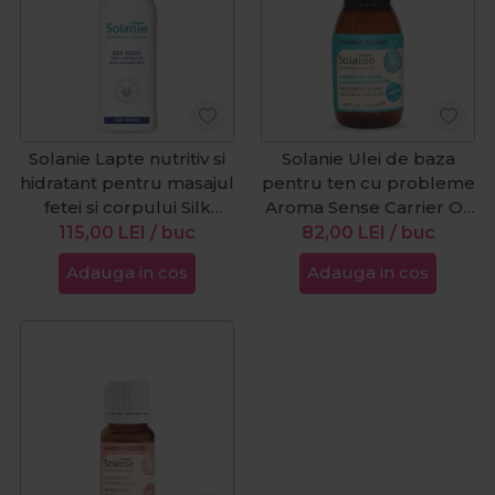
Solanie Lapte nutritiv si
Solanie Ulei de baza
hidratant pentru masajul
pentru ten cu probleme
fetei si corpului Silk
Aroma Sense Carrier Oil
Louch 300ml
Blend 50ml
115,00
LEI
/ buc
82,00
LEI
/ buc
Adauga in cos
Adauga in cos