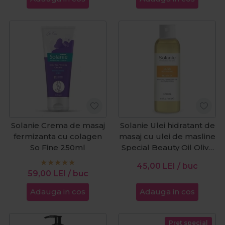
Solanie Crema de masaj
Solanie Ulei hidratant de
fermizanta cu colagen
masaj cu ulei de masline
So Fine 250ml
Special Beauty Oil Olive
250ml
45,00
LEI
/ buc
59,00
LEI
/ buc
Adauga in cos
Adauga in cos
Pret special