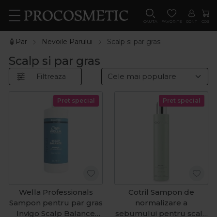
CAUTA
FAVORITE
CONT
COS
🧴Par
Nevoile Parului
Scalp si par gras
Scalp si par gras
Filtreaza
Pret special
Pret special
Wella Professionals
Cotril Sampon de
Sampon pentru par gras
normalizare a
Invigo Scalp Balance
sebumului pentru scalp