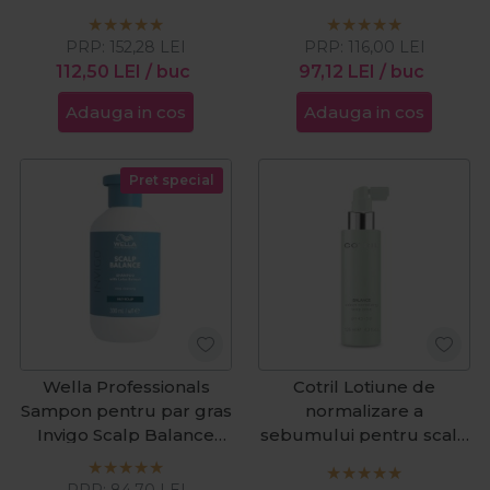
Oily Scalp 1000ml
gras Scalp Care Balance
250ml
PRP:
152,28
LEI
PRP:
116,00
LEI
112,50
LEI
/ buc
97,12
LEI
/ buc
Adauga in cos
Adauga in cos
Pret special
Wella Professionals
Cotril Lotiune de
Sampon pentru par gras
normalizare a
Invigo Scalp Balance
sebumului pentru scalp
Oily Scalp 300ml
gras Scalp Care Balance
125ml
PRP:
84,70
LEI