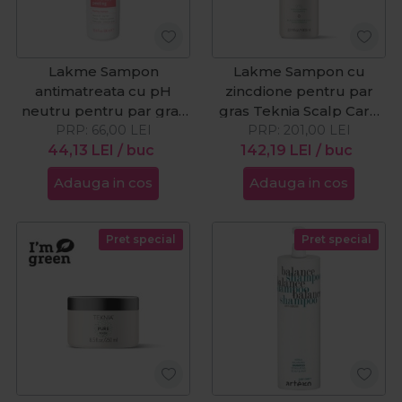
Lakme Sampon
Lakme Sampon cu
antimatreata cu pH
zincdione pentru par
neutru pentru par gras
gras Teknia Scalp Care
K.Therapy Peeling
PRP:
66,00
LEI
PRP:
Pure 1000ml
201,00
LEI
44,13
300ml
LEI
/ buc
142,19
LEI
/ buc
Adauga in cos
Adauga in cos
Pret special
Pret special