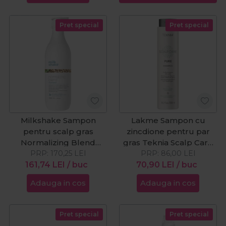
Pret special
Pret special
Milkshake Sampon
Lakme Sampon cu
pentru scalp gras
zincdione pentru par
Normalizing Blend
gras Teknia Scalp Care
PRP:
1000ml
170,25
LEI
PRP:
Pure 300ml
86,00
LEI
161,74
LEI
/ buc
70,90
LEI
/ buc
Adauga in cos
Adauga in cos
Pret special
Pret special