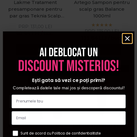
Lakme Tratament
Artego Sampon pentru
presamponare pentru
scalp gras Balance
par gras Teknia Scalp
1000ml
Care Pure 250ml
PRP:
131,00
LEI
PRP:
135,00
LEI
90,94
LEI
/ buc
133,64
LEI
/ buc
Ai deblocat un
Adauga in cos
Adauga in cos
discount misterios!
Pret special
Pret special
Ești gata să vezi ce poți primi?
Completează datele tale mai jos și descoperă discountul!
Artego Sampon pentru
Lakme Tratament sebo-
par gras Balance 250ml
reglator pentru scalp
Sunt de acord cu Politica de confidentialitate