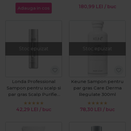
180,99
LEI
/ buc
Adauga in cos
Stoc epuizat
Stoc epuizat
Londa Professional
Keune Sampon pentru
Sampon pentru scalp si
par gras Care Derma
par gras Scalp Purifier
Regulate 300ml
250ml
42,29
LEI
/ buc
78,30
LEI
/ buc