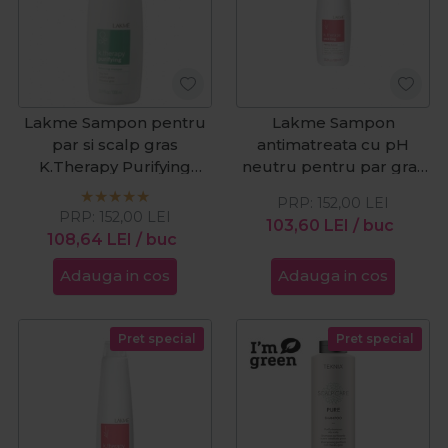
Lakme Sampon pentru
Lakme Sampon
par si scalp gras
antimatreata cu pH
K.Therapy Purifying
neutru pentru par gras
1000ml
K.Therapy Peeling
PRP:
152,00
LEI
1000ml
PRP:
152,00
LEI
103,60
LEI
/ buc
108,64
LEI
/ buc
Adauga in cos
Adauga in cos
Pret special
Pret special