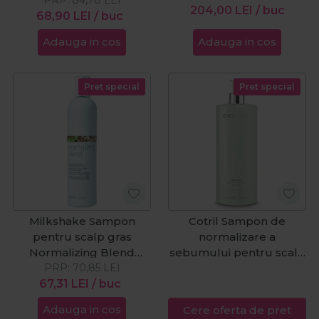
204,00
LEI
/ buc
68,90
LEI
/ buc
Adauga in cos
Adauga in cos
Pret special
Pret special
Milkshake Sampon
Cotril Sampon de
pentru scalp gras
normalizare a
Normalizing Blend
sebumului pentru scalp
PRP:
300ml
70,85
LEI
gras Scalp Care Balance
67,31
LEI
/ buc
1000ml
Adauga in cos
Cere oferta de pret