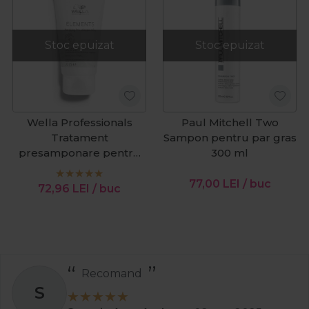
Stoc epuizat
Stoc epuizat
Wella Professionals
Paul Mitchell Two
Tratament
Sampon pentru par gras
presamponare pentru
300 ml
scalp gras Elements
Purifying Clay 70ml
77,00
LEI
/ buc
72,96
LEI
/ buc
Recomand
S