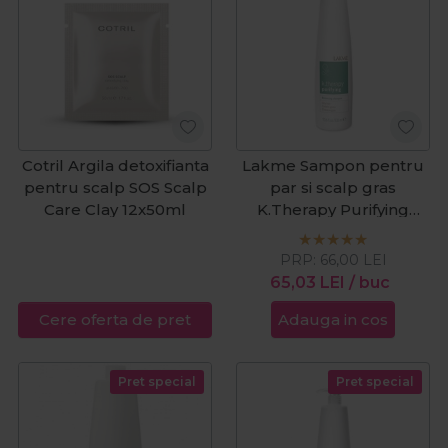
Cotril Argila detoxifianta
Lakme Sampon pentru
pentru scalp SOS Scalp
par si scalp gras
Care Clay 12x50ml
K.Therapy Purifying
300ml
PRP:
66,00
LEI
65,03
LEI
/ buc
Adauga in cos
Cere oferta de pret
Pret special
Pret special