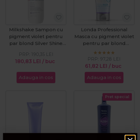
Milkshake Sampon cu
Londa Professional
pigment violet pentru
Masca cu pigment violet
par blond Silver Shine
pentru par blond
1000ml
TonePlex Pearl Blonde
PRP:
190,35
LEI
200ml
PRP:
97,28
LEI
180,83
LEI
/ buc
61,82
LEI
/ buc
Adauga in cos
Adauga in cos
Pret special