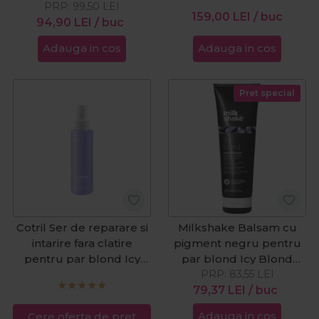
200ml
PRP:
99,50
LEI
159,00
LEI
/ buc
94,90
LEI
/ buc
Adauga in cos
Adauga in cos
Pret special
Cotril Ser de reparare si
Milkshake Balsam cu
intarire fara clatire
pigment negru pentru
pentru par blond Icy
par blond Icy Blond
Blond Reinforcing
PRP:
250ml
83,55
LEI
Serum 150ml
79,37
LEI
/ buc
Adauga in cos
Cere oferta de pret