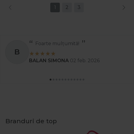
1
2
3
Recomand
S
Stanciu Aura Andreea
02 apr. 2025
Branduri de top