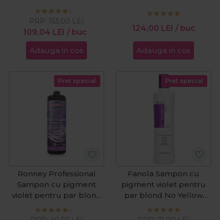
Silver 1000ml
Purple 300ml
PRP:
153,00
LEI
124,00
LEI
/ buc
109,04
LEI
/ buc
Adauga in cos
Adauga in cos
Pret special
Pret special
Ronney Professional
Fanola Sampon cu
Sampon cu pigment
pigment violet pentru
violet pentru par blond
par blond No Yellow
Anti-Yellow 1000ml
350ml
PRP:
40,50
LEI
PRP:
71,00
LEI