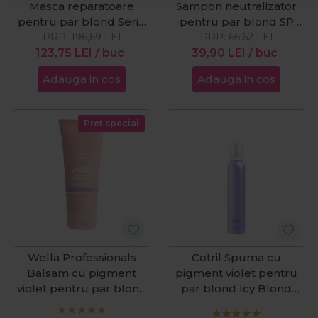
Masca reparatoare
Sampon neutralizator
pentru par blond Serie
pentru par blond SP
Expert Blondifier 500ml
PRP:
196,69
LEI
Silver Blond 250ml
PRP:
66,62
LEI
123,75
LEI
/ buc
39,90
LEI
/ buc
Adauga in cos
Adauga in cos
Pret special
Wella Professionals
Cotril Spuma cu
Balsam cu pigment
pigment violet pentru
violet pentru par blond
par blond Icy Blond
Invigo Blonde Recharge
Purple 200ml