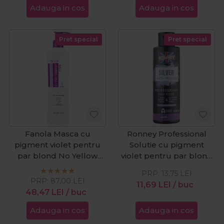
Adauga in cos
Adauga in cos
Pret special
Pret special
Fanola Masca cu
Ronney Professional
pigment violet pentru
Solutie cu pigment
par blond No Yellow
violet pentru par blond
350ml
Silver Anti-Yellow 150ml
PRP:
13,75
LEI
PRP:
87,00
LEI
11,69
LEI
/ buc
48,47
LEI
/ buc
Adauga in cos
Adauga in cos