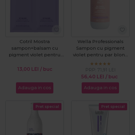
Cotril Mostra
Wella Professionals
sampon+balsam cu
Sampon cu pigment
pigment violet pentru
violet pentru par blond
par blond Icy Blond
Invigo Blonde Recharge
20ml
300ml
13,00
LEI
/ buc
PRP:
71,91
LEI
56,40
LEI
/ buc
Adauga in cos
Adauga in cos
Pret special
Pret special