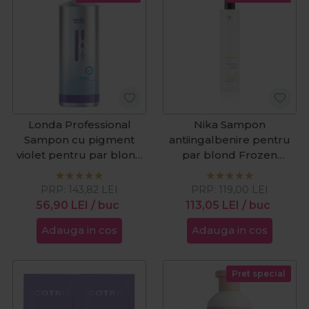
Londa Professional
Nika Sampon
Sampon cu pigment
antiingalbenire pentru
violet pentru par blond
par blond Frozen
TonePlex Pearl Blonde
Blonde Absolute Shine
1000ml
250ml
PRP:
143,82
LEI
PRP:
119,00
LEI
56,90
LEI
/ buc
113,05
LEI
/ buc
Adauga in cos
Adauga in cos
Pret special