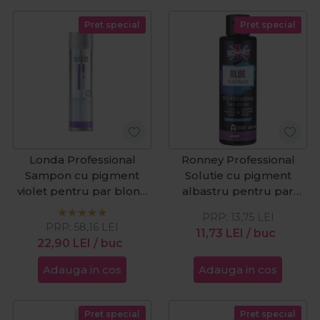
Pret special
Pret special
Londa Professional
Ronney Professional
Sampon cu pigment
Solutie cu pigment
violet pentru par blond
albastru pentru par
TonePlex Pearl Blonde
blond Blue Platinum
PRP:
13,75
LEI
250ml
150ml
PRP:
58,16
LEI
11,73
LEI
/ buc
22,90
LEI
/ buc
Adauga in cos
Adauga in cos
Pret special
Pret special