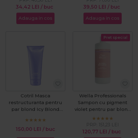
34,42
LEI
/ buc
39,50
LEI
/ buc
Adauga in cos
Adauga in cos
Pret special
Cotril Masca
Wella Professionals
restructuranta pentru
Sampon cu pigment
par blond Icy Blond
violet pentru par blond
200ml
Invigo Blonde Recharge
1000ml
PRP:
151,23
LEI
150,00
LEI
/ buc
120,77
LEI
/ buc