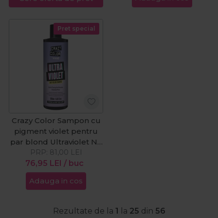
Pret special
Crazy Color Sampon cu
pigment violet pentru
par blond Ultraviolet No
PRP:
Yellow 250ml
81,00
LEI
76,95
LEI
/ buc
Adauga in cos
Rezultate de la
1
la
25
din
56