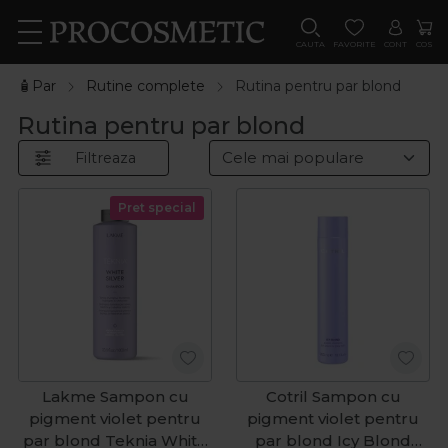
CAUTA
FAVORITE
CONT
COS
🧴Par
Rutine complete
Rutina pentru par blond
Rutina pentru par blond
Filtreaza
Pret special
Lakme Sampon cu
Cotril Sampon cu
pigment violet pentru
pigment violet pentru
par blond Teknia White
par blond Icy Blond