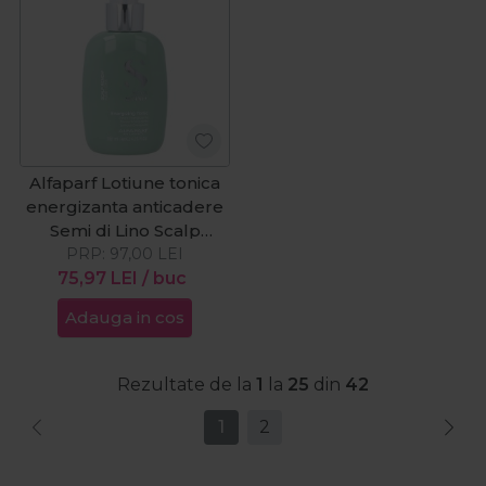
Alfaparf Lotiune tonica
energizanta anticadere
Semi di Lino Scalp
Renew Energizing 125ml
PRP:
97,00
LEI
75,97
LEI
/ buc
Adauga in cos
Rezultate de la
1
la
25
din
42
1
2