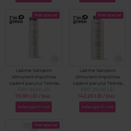
Pret special
Pret special
Lakme Sampon
Lakme Sampon
stimulant impotriva
stimulant impotriva
caderii parului Teknia
caderii parului Teknia
Scalp Care Vital 300ml
PRP:
86,00
LEI
Scalp Care Vital 1000ml
PRP:
201,00
LEI
70,90
LEI
/ buc
142,20
LEI
/ buc
Adauga in cos
Adauga in cos
Pret special