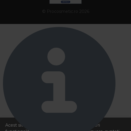
5. Cand este necesar sa consult un medic
© Procosmetic.ro 2026
pentru caderea parului?
Este recomandat sa consulti un dermatolog atunci cand
caderea parului este brusca, accentuata, apare in zone
delimitate sau este insotita de mancarime, iritatie ori
leziuni ale scalpului. Produsele profesionale pentru
cresterea parului si anticadere pot sustine rutina de
ingrijire, dar nu inlocuiesc evaluarea medicala atunci cand
problema persista. 🌱
Acest site foloseste cookies pentru a va oferi