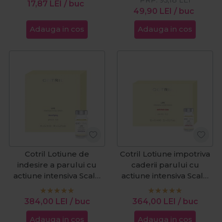
17,87
LEI
/ buc
49,90
LEI
/ buc
Adauga in cos
Adauga in cos
Cotril Lotiune de
Cotril Lotiune impotriva
indesire a parului cu
caderii parului cu
actiune intensiva Scalp
actiune intensiva Scalp
Care Life 14 fiolex6ml
Care Life 12 fiolex6ml
384,00
LEI
/ buc
364,00
LEI
/ buc
Adauga in cos
Adauga in cos