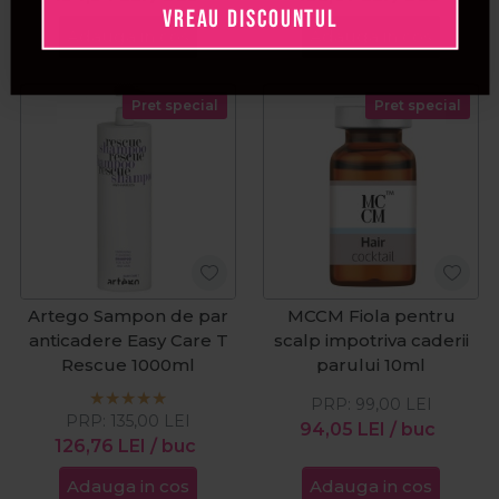
VREAU DISCOUNTUL
8x6ml
Adauga in cos
Adauga in cos
Pret special
Pret special
Artego Sampon de par
MCCM Fiola pentru
anticadere Easy Care T
scalp impotriva caderii
Rescue 1000ml
parului 10ml
PRP:
99,00
LEI
PRP:
135,00
LEI
94,05
LEI
/ buc
126,76
LEI
/ buc
Adauga in cos
Adauga in cos