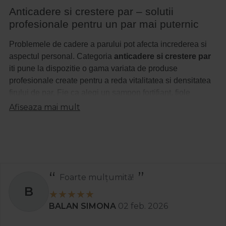
Anticadere si crestere par – solutii
profesionale pentru un par mai puternic
Problemele de cadere a parului pot afecta increderea si
aspectul personal. Categoria
anticadere si crestere par
iti pune la dispozitie o gama variata de produse
profesionale create pentru a reda vitalitatea si densitatea
firului de par. Fie ca alegi un sampon fortifiant, fiole
tratament sau un ser revitalizant, solutiile disponibile sunt
Afiseaza mai mult
dezvoltate special pentru a combate caderea si pentru a
stimula cresterea parului intr-un mod vizibil.
Tratamente eficiente pentru par fragil si rarit
Produsele din aceasta categorie includ formule cu
Recomand
ingrediente active care actioneaza direct la radacina,
S
intarind firul de par si stimuland microcirculatia scalpului.
Astfel, atat barbatii, cat si femeile pot beneficia de un par
Stanciu Aura Andreea
02 apr. 2025
mai rezistent, mai des si mai sanatos. Branduri de top