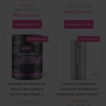
250ml
Arginina Complex
PRP:
23,00
LEI
1000ml
PRP:
116,00
LEI
19,55
LEI
/ buc
97,12
LEI
/ buc
Adauga in cos
Adauga in cos
Pret special
Pret special
Ronney Professional
Londa Professional
Masca anticadere
Sampon revitalizant
pentru par fragil L-
impotriva caderii parului
Arginina Complex
Scalp Vital Booster
PRP:
23,00
LEI
1000ml
1000ml
PRP:
95,18
LEI