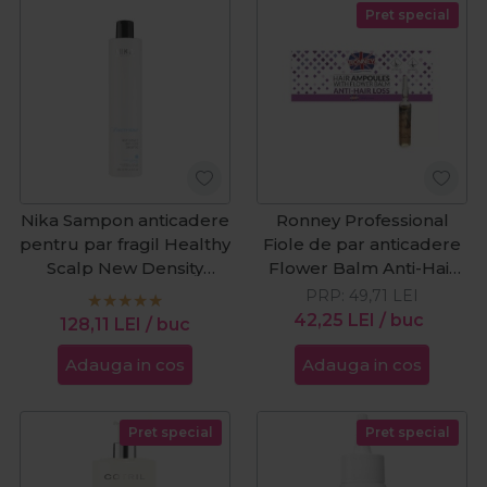
Pret special
Nika Sampon anticadere
Ronney Professional
pentru par fragil Healthy
Fiole de par anticadere
Scalp New Density
Flower Balm Anti-Hair
250ml
Loss 12x10ml
PRP:
49,71
LEI
42,25
LEI
/ buc
128,11
LEI
/ buc
Adauga in cos
Adauga in cos
Pret special
Pret special