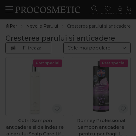
CAUTA
FAVORITE
CONT
COS
🧴Par
Nevoile Parului
Cresterea parului si anticadere
Cresterea parului si anticadere
Filtreaza
Pret special
Pret special
Cotril Sampon
Ronney Professional
anticadere si de indesire
Sampon anticadere
a parului Scalp Care Life
pentru par fragil L-