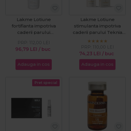
Lakme Lotiune
Lakme Lotiune
fortifianta impotriva
stimulanta impotriva
caderii parului
caderii parului Teknia
K.Therapy Active 125ml
Scalp Care Vital 150ml
PRP:
112,00
LEI
PRP:
110,00
LEI
96,79
LEI
/ buc
74,23
LEI
/ buc
Adauga in cos
Adauga in cos
Pret special