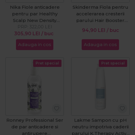
Nika Fiole anticadere
Skinderma Fiola pentru
pentru par Healthy
accelerarea cresterii
Scalp New Density
parului Hair Booster
PRP:
6x13ml
322,00
LEI
10ml
94,90
LEI
/ buc
305,90
LEI
/ buc
Adauga in cos
Adauga in cos
Pret special
Pret special
Ronney Professional Ser
Lakme Sampon cu pH
de par anticadere si
neutru impotriva caderii
antirupere
parului K.Therapy Active