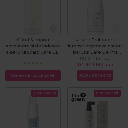
Cotril Sampon
Keune Tratament
anticadere si de indesire
intensiv impotriva caderii
a parului Scalp Care Life
parului Care Derma
1000ml
PRP:
Activate 75ml
141,34
LEI
104,94
LEI
/ buc
Adauga in cos
Cere oferta de pret
Pret special
Pret special