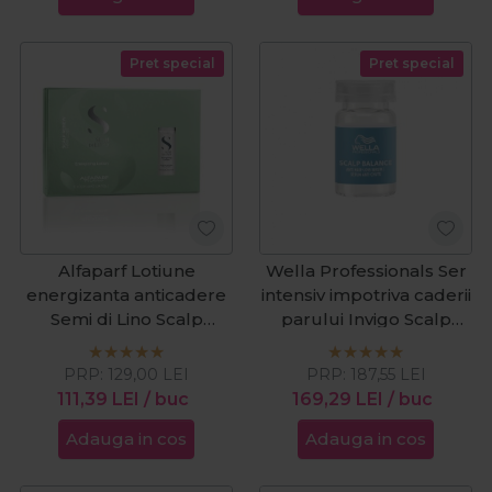
Pret special
Pret special
Alfaparf Lotiune
Wella Professionals Ser
energizanta anticadere
intensiv impotriva caderii
Semi di Lino Scalp
parului Invigo Scalp
Renew Energizing
Balance 8x6ml
12x10ml
PRP:
129,00
LEI
PRP:
187,55
LEI
111,39
LEI
/ buc
169,29
LEI
/ buc
Adauga in cos
Adauga in cos