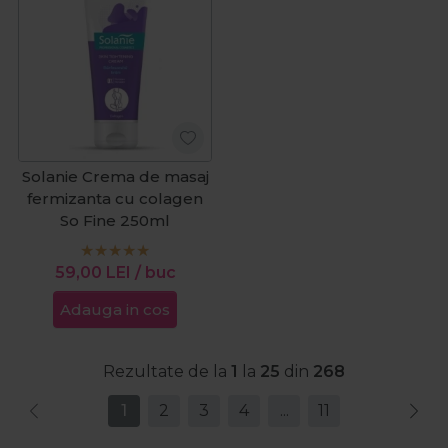
Solanie Crema de masaj
fermizanta cu colagen
So Fine 250ml
59,00
LEI
/ buc
Adauga in cos
Rezultate de la
1
la
25
din
268
1
2
3
4
...
11