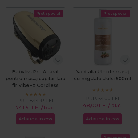
Pret special
Pret special
Babyliss Pro Aparat
Xanitalia Ulei de masaj
pentru masaj capilar fara
cu migdale dulci 500ml
fir VibeFX Cordless
PRP:
64,00
LEI
PRP:
844,93
LEI
48,00
LEI
/ buc
741,51
LEI
/ buc
Adauga in cos
Adauga in cos
Pret special