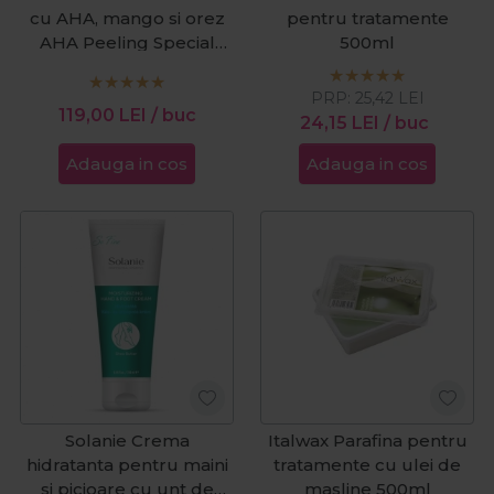
cu AHA, mango si orez
pentru tratamente
AHA Peeling Special
500ml
150ml
PRP:
25,42
LEI
119,00
LEI
/ buc
24,15
LEI
/ buc
Adauga in cos
Adauga in cos
Solanie Crema
Italwax Parafina pentru
hidratanta pentru maini
tratamente cu ulei de
si picioare cu unt de
masline 500ml