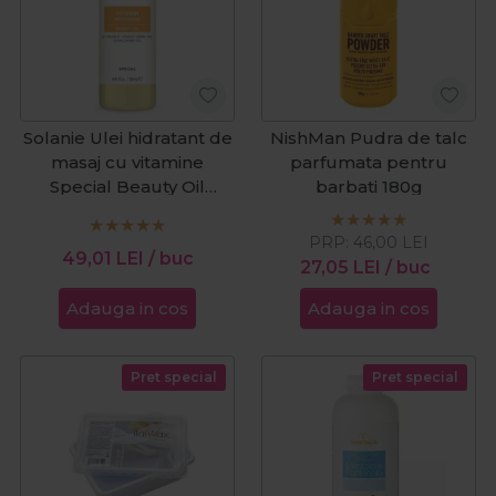
Solanie Ulei hidratant de
NishMan Pudra de talc
masaj cu vitamine
parfumata pentru
Special Beauty Oil
barbati 180g
Vitamin 250ml
PRP:
46,00
LEI
49,01
LEI
/ buc
27,05
LEI
/ buc
Adauga in cos
Adauga in cos
Pret special
Pret special