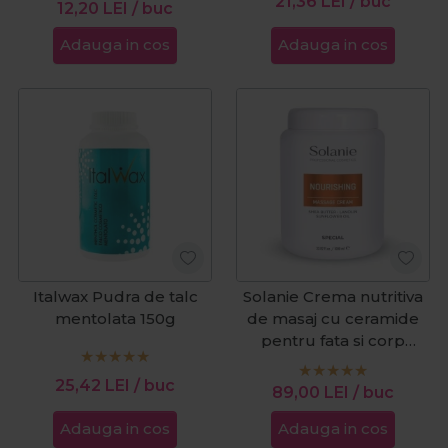
21,36
LEI
/ buc
12,20
LEI
/ buc
Adauga in cos
Adauga in cos
Italwax Pudra de talc
Solanie Crema nutritiva
mentolata 150g
de masaj cu ceramide
pentru fata si corp
Special 1000ml
25,42
LEI
/ buc
89,00
LEI
/ buc
Adauga in cos
Adauga in cos