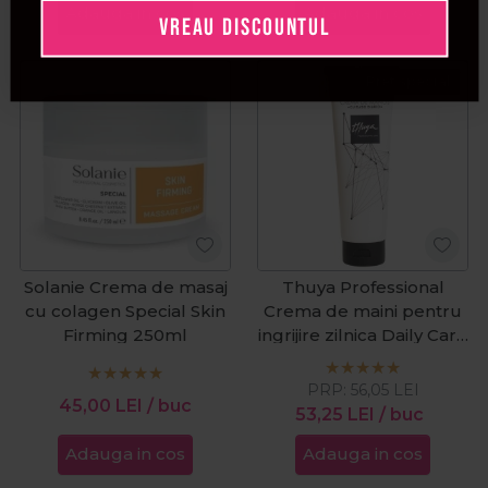
Adauga in cos
Adauga in cos
VREAU DISCOUNTUL
Pret special
Solanie Crema de masaj
Thuya Professional
cu colagen Special Skin
Crema de maini pentru
Firming 250ml
ingrijire zilnica Daily Care
250ml
PRP:
56,05
LEI
45,00
LEI
/ buc
53,25
LEI
/ buc
Adauga in cos
Adauga in cos