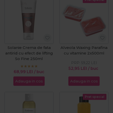
Solanie Crema de fata
Alveola Waxing Parafina
antirid cu efect de lifting
cu vitamine 2x500ml
So Fine 250ml
PRP:
59,22
LEI
52,95
LEI
/ buc
68,99
LEI
/ buc
Adauga in cos
Adauga in cos
Pret special