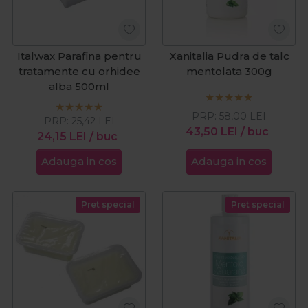
Italwax Parafina pentru
Xanitalia Pudra de talc
tratamente cu orhidee
mentolata 300g
alba 500ml
PRP:
58,00
LEI
PRP:
25,42
LEI
43,50
LEI
/ buc
24,15
LEI
/ buc
Adauga in cos
Adauga in cos
Pret special
Pret special