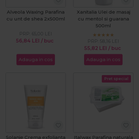
Alveola Waxing Parafina
Xanitalia Ulei de masaj
cu unt de shea 2x500ml
cu mentol si guarana
500ml
PRP:
65,00
LEI
56,84
LEI
/ buc
PRP:
58,16
LEI
55,82
LEI
/ buc
Adauga in cos
Adauga in cos
Pret special
Solanie Crema exfolianta
Italwax Parafina naturala