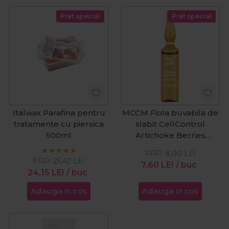
Pret special
Pret special
Italwax Parafina pentru
MCCM Fiola buvabila de
tratamente cu piersica
slabit CellControl
500ml
Artichoke Berries
Flavour 5ml
PRP:
8,00
LEI
PRP:
25,42
LEI
7,60
LEI
/ buc
24,15
LEI
/ buc
Adauga in cos
Adauga in cos