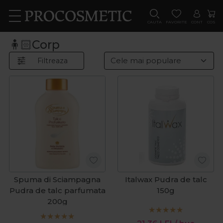
CAUTA
FAVORITE
CONT
COS
🧍🏻Corp
Filtreaza
Spuma di Sciampagna
Italwax Pudra de talc
Pudra de talc parfumata
150g
200g