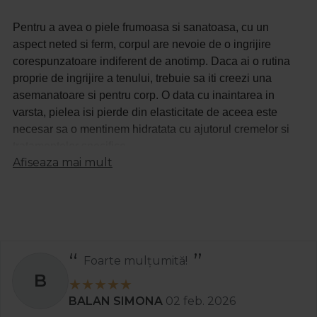
Pentru a avea o piele frumoasa si sanatoasa, cu un
aspect neted si ferm, corpul are nevoie de o ingrijire
corespunzatoare indiferent de anotimp. Daca ai o rutina
proprie de ingrijire a tenului, trebuie sa iti creezi una
asemanatoare si pentru corp. O data cu inaintarea in
varsta, pielea isi pierde din elasticitate de aceea este
necesar sa o mentinem hidratata cu ajutorul cremelor si
tratamentelor specifice.
Afiseaza mai mult
Hidratarea pielii trebuie sa faca parte din rutina de ingrijire
de zi cu zi. Pe langa hidratare, pielea are nevoie de
curatare si de detofixiere pentru a elimina celulele moarte.
In completarea hidratarii, te poti relaxa cu ajutorul
cremelor sau uleiurilor de masaj. De asemenea pentru un
tratament mai intens, apeleaza la parafina ce este bogata
Recomand
in vitamine si ajuta la absorbtia mai profunda a
S
substantelor active, asigurand astfel o piele catifelata.
Stanciu Aura Andreea
02 apr. 2025