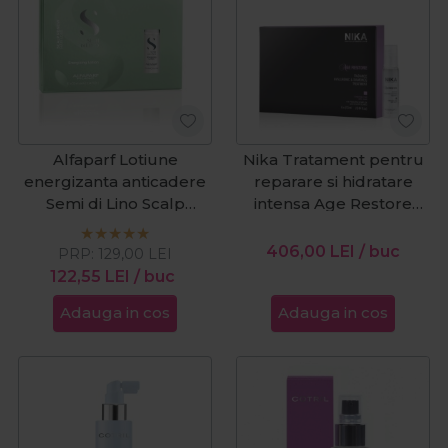
Alfaparf Lotiune
Nika Tratament pentru
energizanta anticadere
reparare si hidratare
Semi di Lino Scalp
intensa Age Restore
Renew Energizing
Radiance 6x13ml
12x10ml
406,00
LEI
/ buc
PRP:
129,00
LEI
122,55
LEI
/ buc
Adauga in cos
Adauga in cos