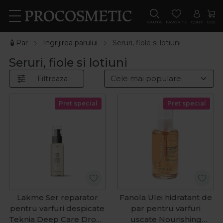
CAUTA
FAVORITE
CONT
COS
🧴Par
Ingrijirea parului
Seruri, fiole si lotiuni
Seruri, fiole si lotiuni
Filtreaza
Pret special
Pret special
Lakme Ser reparator
Fanola Ulei hidratant de
pentru varfuri despicate
par pentru varfuri
Teknia Deep Care Drops
uscate Nourishing