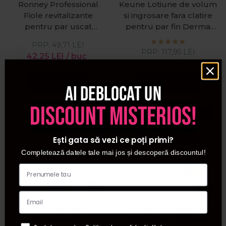
Ronney Professional
Keune Lotiune de volum
Fiole revitalizante
si ingrosare fara clatire
pentru par uscat
pentru par fin Derma
Intensive Argan
Activate 200ml
PRP:
49,71
LEI
Rejuvenating 12x10ml
PRP:
117,95
LEI
42,25
LEI
/ buc
112,05
LEI
/ buc
Adauga in cos
Adauga in cos
Ai deblocat un
discount misterios!
Pret special
Ești gata să vezi ce poți primi?
Completează datele tale mai jos și descoperă discountul!
Cotril Lotiune de
Ronney Professional
normalizare a
Fiole de par anticadere