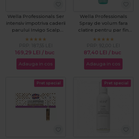
Wella Professionals Ser
Wella Professionals
intensiv impotriva caderii
Spray de volum fara
parului Invigo Scalp
clatire pentru par fin
Balance 8x6ml
Invigo Volume Boost
Uplifting 150ml
PRP:
187,55
LEI
PRP:
92,00
LEI
169,29
LEI
/ buc
87,40
LEI
/ buc
Adauga in cos
Adauga in cos
Pret special
Pret special