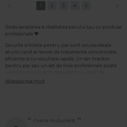
1
2
3
4
5
Reda sanatatea si vitalitatea parului tau cu produse
profesionale 💖
Serurile si fiolele pentru par sunt solutia ideala
atunci cand ai nevoie de tratamente concentrate,
eficiente si cu rezultate rapide. Un ser hranitor
pentru par sau un set de fiole profesionale poate
revitaliza parul uscat, deteriorat sau lipsit de
stralucire, oferindu-i hidratare intensa si forta din
Afiseaza mai mult
interior. Aceste produse profesionale sunt create
pentru a raspunde nevoilor femeilor care isi doresc
un par puternic, elastic si vizibil mai sanatos.
Ser profesional pentru par – secretul
unui look perfect
Recomand