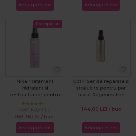
Adauga in cos
Adauga in cos
Pret special
Nika Tratament
Cotril Ser de reparare si
hidratant si
stralucire pentru par
restructurant pentru
uscat Regeneration
par Age Restore Hyalu
Everyday Repairing
100ml
100ml
144,00
LEI
/ buc
PRP:
162,68
LEI
160,38
LEI
/ buc
Adauga in cos
Adauga in cos