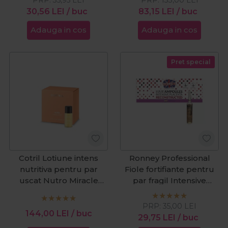
30,56
LEI
/ buc
83,15
LEI
/ buc
Adauga in cos
Adauga in cos
Pret special
Cotril Lotiune intens
Ronney Professional
nutritiva pentru par
Fiole fortifiante pentru
uscat Nutro Miracle
par fragil Intensive
Potion 3 fiolex12ml
Placenta Reconstructed
6x10ml
PRP:
35,00
LEI
144,00
LEI
/ buc
29,75
LEI
/ buc