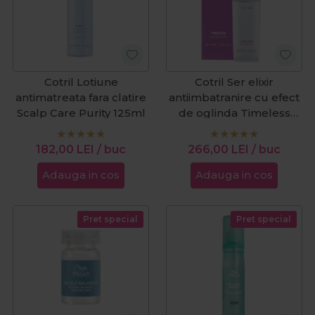
Cotril Lotiune
Cotril Ser elixir
antimatreata fara clatire
antiimbatranire cu efect
Scalp Care Purity 125ml
de oglinda Timeless
Elixir 30ml
182,00
LEI
/ buc
266,00
LEI
/ buc
Adauga in cos
Adauga in cos
Pret special
Pret special