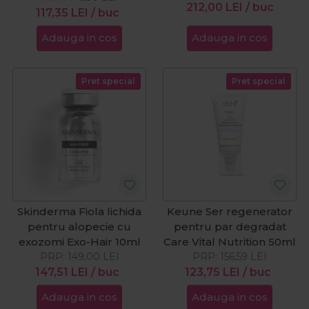
212,00
LEI
/ buc
117,35
LEI
/ buc
Adauga in cos
Adauga in cos
Pret special
Pret special
Skinderma Fiola lichida
Keune Ser regenerator
pentru alopecie cu
pentru par degradat
exozomi Exo-Hair 10ml
Care Vital Nutrition 50ml
PRP:
149,00
LEI
PRP:
156,59
LEI
147,51
LEI
/ buc
123,75
LEI
/ buc
Adauga in cos
Adauga in cos