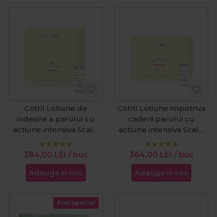
Cotril Lotiune de
Cotril Lotiune impotriva
indesire a parului cu
caderii parului cu
actiune intensiva Scalp
actiune intensiva Scalp
Care Life 14 fiolex6ml
Care Life 12 fiolex6ml
384,00
LEI
/ buc
364,00
LEI
/ buc
Adauga in cos
Adauga in cos
Pret special