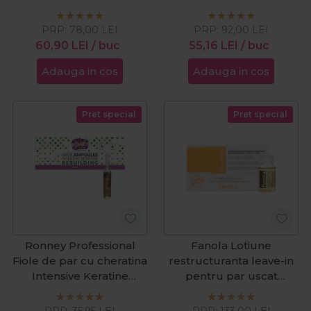
100ml
Cristalli Liquidi 100ml
PRP:
78,00
LEI
PRP:
92,00
LEI
60,90
LEI
/ buc
55,16
LEI
/ buc
Adauga in cos
Adauga in cos
Pret special
Pret special
Ronney Professional
Fanola Lotiune
Fiole de par cu cheratina
restructuranta leave-in
Intensive Keratine
pentru par uscat
Rebuilding 6x10ml
Nourishing 12 fiole x
12ml
PRP:
35,95
LEI
PRP:
133,00
LEI