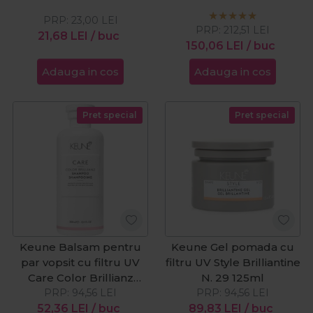
Repair 1000ml
1000ml
PRP:
23,00
LEI
PRP:
212,51
LEI
21,68
LEI
/ buc
150,06
LEI
/ buc
Adauga in cos
Adauga in cos
Pret special
Pret special
Keune Balsam pentru
Keune Gel pomada cu
par vopsit cu filtru UV
filtru UV Style Brilliantine
Care Color Brillianz
N. 29 125ml
PRP:
250ml
94,56
LEI
PRP:
94,56
LEI
52,36
LEI
/ buc
89,83
LEI
/ buc