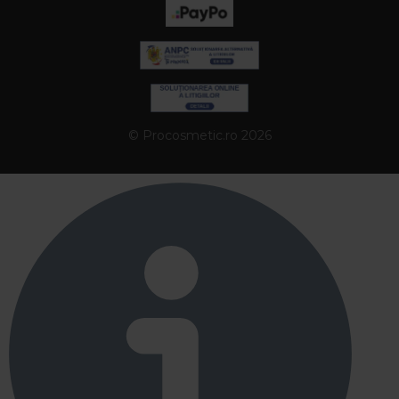
© Procosmetic.ro 2026