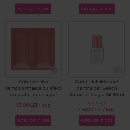
Adauga in cos
Adauga in cos
Cotril Mostra
Cotril Ulei hidratant
sampon+masca cu efect
pentru par Beach
reparator pentru par
Summer Magic Oil 30ml
dupa plaja Beach 20ml
13,00
LEI
/ buc
118,00
LEI
/ buc
Adauga in cos
Adauga in cos