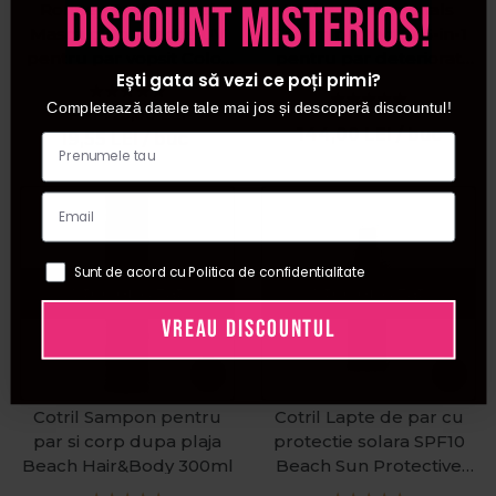
discount misterios!
Ronney Professional
Wella Professionals
Masca cu protectie UV
Serum protector 5-in-1
pentru par vopsit Color
pentru par deteriorat
Ești gata să vezi ce poți primi?
Repair 1000ml
Ultimate Repair 4 95ml
Completează datele tale mai jos și descoperă discountul!
PRP:
23,00
LEI
144,00
LEI
/ buc
19,55
LEI
/ buc
Sunt de acord cu Politica de confidentialitate
Stoc epuizat
Stoc epuizat
VREAU DISCOUNTUL
Cotril Sampon pentru
Cotril Lapte de par cu
par si corp dupa plaja
protectie solara SPF10
Beach Hair&Body 300ml
Beach Sun Protective
Milk 150ml