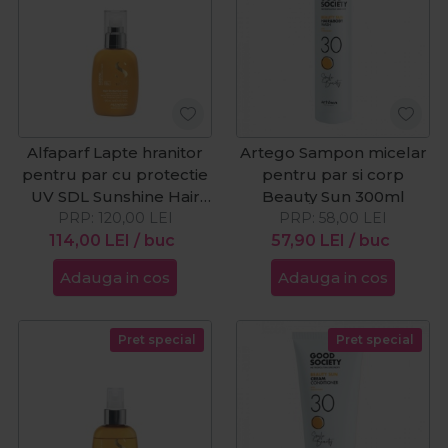
Alfaparf Lapte hranitor
Artego Sampon micelar
pentru par cu protectie
pentru par si corp
UV SDL Sunshine Hair
Beauty Sun 300ml
Protective 125ml
PRP:
120,00
LEI
PRP:
58,00
LEI
114,00
LEI
/ buc
57,90
LEI
/ buc
Adauga in cos
Adauga in cos
Pret special
Pret special