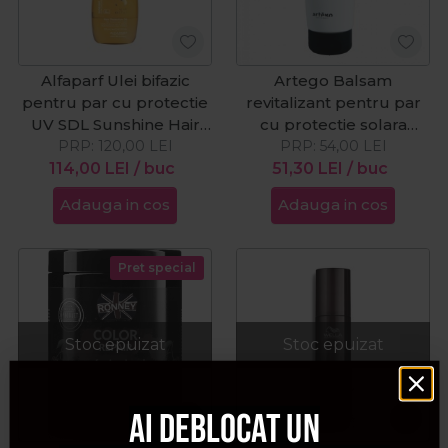
Alfaparf Ulei bifazic
Artego Balsam
pentru par cu protectie
revitalizant pentru par
UV SDL Sunshine Hair
cu protectie solara
Protective 125ml
PRP:
120,00
LEI
Beauty Sun 200ml
PRP:
54,00
LEI
114,00
LEI
/ buc
51,30
LEI
/ buc
Adauga in cos
Adauga in cos
Pret special
Stoc epuizat
Stoc epuizat
Ai deblocat un