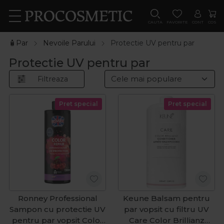
CAUTA
FAVORITE
CONT
COS
🧴Par
Nevoile Parului
Protectie UV pentru par
Protectie UV pentru par
Filtreaza
Pret special
Pret special
Ronney Professional
Keune Balsam pentru
Sampon cu protectie UV
par vopsit cu filtru UV
pentru par vopsit Color
Care Color Brillianz