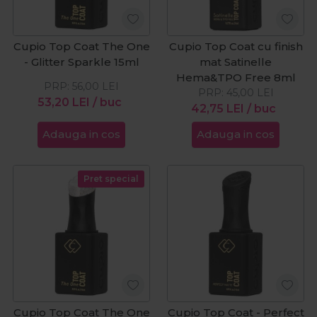
Cupio Top Coat The One
Cupio Top Coat cu finish
- Glitter Sparkle 15ml
mat Satinelle
Hema&TPO Free 8ml
PRP:
56,00
LEI
PRP:
45,00
LEI
53,20
LEI
/ buc
42,75
LEI
/ buc
Adauga in cos
Adauga in cos
Pret special
Cupio Top Coat The One
Cupio Top Coat - Perfect