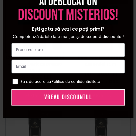
Ai deblocat un
discount misterios!
Ești gata să vezi ce poți primi?
Completează datele tale mai jos și descoperă discountul!
Cupio Top Coat The One
Pinx Top Coat Matte
– Cover Dark Espresso
Essential 15ml
15ml
PRP:
50,00
LEI
PRP:
58,00
LEI
47,50
LEI
/ buc
Sunt de acord cu Politica de confidentialitate
55,10
LEI
/ buc
Adauga in cos
Adauga in cos
VREAU DISCOUNTUL
Pret special
Pret special