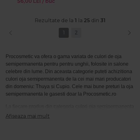
56,00
LEI
/ buc
Rezultate de la
1
la
25
din
31
1
2
Procosmetic va ofera o gama variata de culori de oja
semipermanenta pentru pentru unghii, folosite in salone
celebre din lume. Din aceasta categorie puteti achizitiona
culori oja semipermanenta de la cei mai mari producatori
din domeniu: Thuya si Cupio. Cele mai bune preturi la oja
semipermanenta le gasesti doar la Procosmetic.ro
La fiecare produs din categoria culori oja semipermanenta
vei gasi o descriere detaliata astfel in cat sa sti
Afiseaza mai mult
intotdeauna ce produs achizitionezi.
La fiecare produs din categoria culori oja semipermanenta