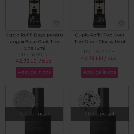
Cupio Refill Baza pentru
Cupio Refill Top Coat
unghii Base Coat The
The One - Glossy 15ml
One 15ml
PRP:
45,00
LEI
PRP:
45,00
LEI
42,75
LEI
/ buc
42,75
LEI
/ buc
Adauga in cos
Adauga in cos
Stoc epuizat
Stoc epuizat