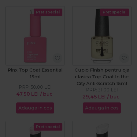
Pret special
Pret special
Pinx Top Coat Essential
Cupio Finish pentru oja
15ml
clasica Top Coat In the
City Anti-Scratch 15ml
PRP:
50,00
LEI
PRP:
31,00
LEI
47,50
LEI
/ buc
29,45
LEI
/ buc
Adauga in cos
Adauga in cos
Pret special