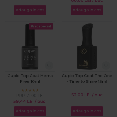
60,00
LEI
/ buc
Adauga in cos
Adauga in cos
Pret special
Cupio Top Coat Hema
Cupio Top Coat The One
Free 10ml
- Time to Shine 15ml
52,00
LEI
/ buc
PRP:
71,00
LEI
59,44
LEI
/ buc
Adauga in cos
Adauga in cos