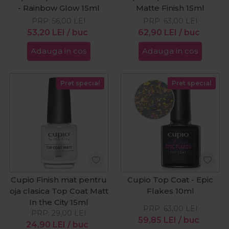
- Rainbow Glow 15ml
Matte Finish 15ml
PRP:
56,00
LEI
PRP:
63,00
LEI
53,20
LEI
/ buc
62,90
LEI
/ buc
Adauga in cos
Adauga in cos
Pret special
Pret special
Cupio Finish mat pentru
Cupio Top Coat - Epic
oja clasica Top Coat Matt
Flakes 10ml
In the City 15ml
PRP:
63,00
LEI
PRP:
29,00
LEI
59,85
LEI
/ buc
24,90
LEI
/ buc