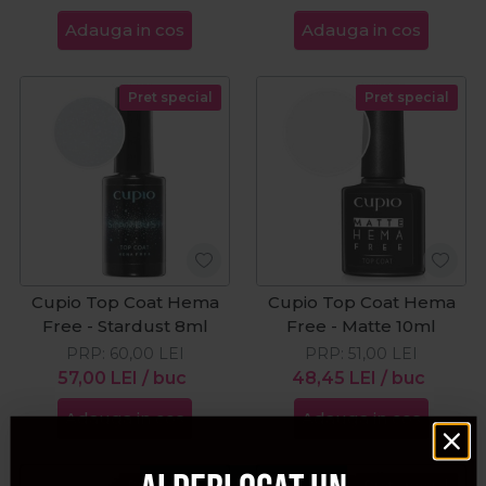
Adauga in cos
Adauga in cos
Pret special
Pret special
Cupio Top Coat Hema
Cupio Top Coat Hema
Free - Stardust 8ml
Free - Matte 10ml
PRP:
60,00
LEI
PRP:
51,00
LEI
57,00
LEI
/ buc
48,45
LEI
/ buc
Adauga in cos
Adauga in cos
Pret special
Pret special