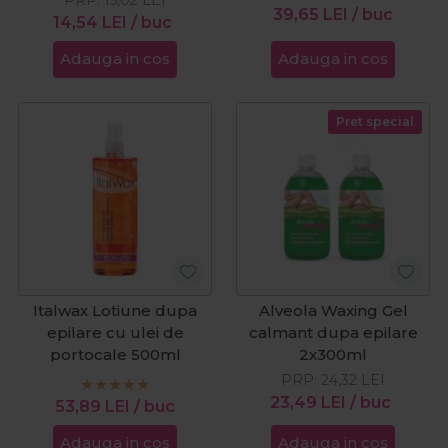
39,65
LEI
/ buc
14,54
LEI
/ buc
Adauga in cos
Adauga in cos
Pret special
Italwax Lotiune dupa
Alveola Waxing Gel
epilare cu ulei de
calmant dupa epilare
portocale 500ml
2x300ml
PRP:
24,32
LEI
23,49
LEI
/ buc
53,89
LEI
/ buc
Adauga in cos
Adauga in cos