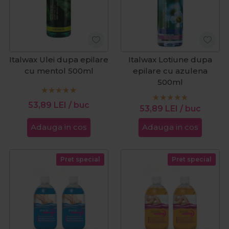
Italwax Ulei dupa epilare
Italwax Lotiune dupa
cu mentol 500ml
epilare cu azulena
500ml
53,89
LEI
/ buc
53,89
LEI
/ buc
Adauga in cos
Adauga in cos
Pret special
Pret special