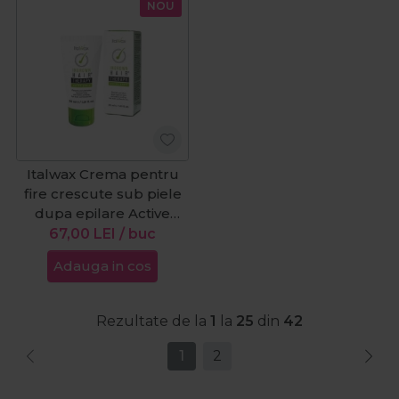
NOU
Italwax Crema pentru
fire crescute sub piele
dupa epilare Active
Paste Ingrown 30ml
67,00
LEI
/ buc
Adauga in cos
Rezultate de la
1
la
25
din
42
1
2