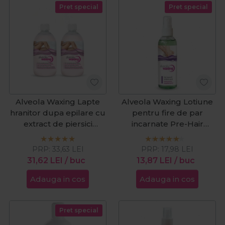
Pret special
Pret special
Alveola Waxing Lapte
Alveola Waxing Lotiune
hranitor dupa epilare cu
pentru fire de par
extract de piersici
incarnate Pre-Hair
2x300ml
Growth 100ml
PRP:
33,63
LEI
PRP:
17,98
LEI
31,62
LEI
/ buc
13,87
LEI
/ buc
Adauga in cos
Adauga in cos
Pret special