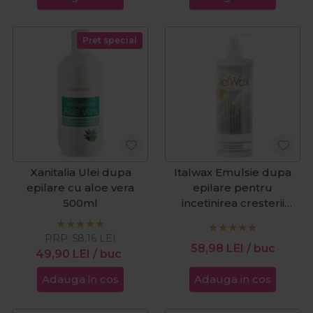
Pret special
Xanitalia Ulei dupa
Italwax Emulsie dupa
epilare cu aloe vera
epilare pentru
500ml
incetinirea cresterii
parului cu orhidee alba
500ml
PRP:
58,16
LEI
58,98
LEI
/ buc
49,90
LEI
/ buc
Adauga in cos
Adauga in cos