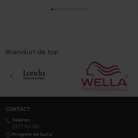
Pe www.procosmetic.ro iti punem la dispozitie o gama
variata de produse pentru ingrijirea pielii dupa epilare de
la branduri consacrate, la preturi excelente.
Branduri de top
CONTACT
Telefon:
0377 101 525
Program de lucru: