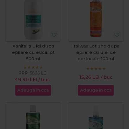
Xanitalia Ulei dupa
Italwax Lotiune dupa
epilare cu eucalipt
epilare cu ulei de
500ml
portocale 100ml
PRP:
58,16
LEI
15,26
LEI
/ buc
49,90
LEI
/ buc
Adauga in cos
Adauga in cos