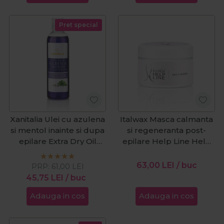
Pret special
Xanitalia Ulei cu azulena
Italwax Masca calmanta
si mentol inainte si dupa
si regeneranta post-
epilare Extra Dry Oil
epilare Help Line Help
250ml
Mask 250ml
63,00
LEI
/ buc
PRP:
61,00
LEI
45,75
LEI
/ buc
Adauga in cos
Adauga in cos