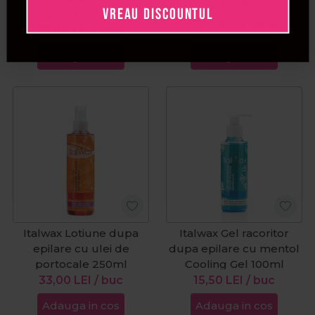
VREAU DISCOUNTUL
PRP:
34,57
LEI
34,57
LEI
/ buc
32,84
LEI
/ buc
Adauga in cos
Adauga in cos
Italwax Lotiune dupa
Italwax Gel racoritor
epilare cu ulei de
dupa epilare cu mentol
portocale 250ml
Cooling Gel 100ml
33,00
LEI
/ buc
15,50
LEI
/ buc
Adauga in cos
Adauga in cos