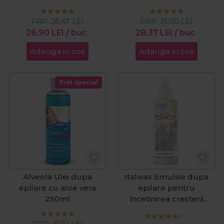
PRP:
28,47
LEI
PRP:
35,00
LEI
26,90
LEI
/ buc
28,37
LEI
/ buc
Adauga in cos
Adauga in cos
Pret special
Alveola Ulei dupa
Italwax Emulsie dupa
epilare cu aloe vera
epilare pentru
250ml
incetinirea cresterii
parului cu orhidee alba
250ml
PRP:
15,02
LEI