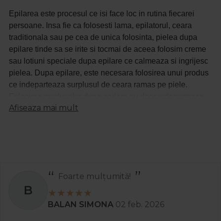
Epilarea este procesul ce isi face loc in rutina fiecarei
persoane. Insa fie ca folosesti lama, epilatorul, ceara
traditionala sau pe cea de unica folosinta, pielea dupa
epilare tinde sa se irite si tocmai de aceea folosim creme
sau lotiuni speciale dupa epilare ce calmeaza si ingrijesc
pielea. Dupa epilare, este necesara folosirea unui produs
ce indeparteaza surplusul de ceara ramas pe piele.
Folosirea produselor dupa epilare nu doar indeparteaza
Afiseaza mai mult
ceara, dar si hidrateaza pielea si o calmeaza.
Exista diferite forme de produse ce pot fi folosite dupa
epilare: lotiune, balsam, ulei, lapte, gel. Produsele
concepute pentru a fi folosite dupa epilare, indeparteaza
cu usurinta reziduurile de ceara dupa epilare si elimina
senzatia lipicioasa de pe piele. De asemenea, acestea
Recomand
calmeaza roseata si iritarea. Complexul de ingrediente din
S
compozitia produselor contribuie la incetinirea cresterii
firelor de par, care devine mai subtire si cu radacina mai
Stanciu Aura Andreea
02 apr. 2025
slabita.