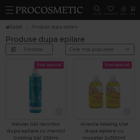
CAUTA
FAVORITE
CONT
COS
🍯Epilat
Produse dupa epilare
Produse dupa epilare
Filtreaza
Pret special
Pret special
Italwax Gel racoritor
Alveola Waxing Ulei
dupa epilare cu mentol
dupa epilare cu
Cooling Gel 250ml
musetel 2x300ml