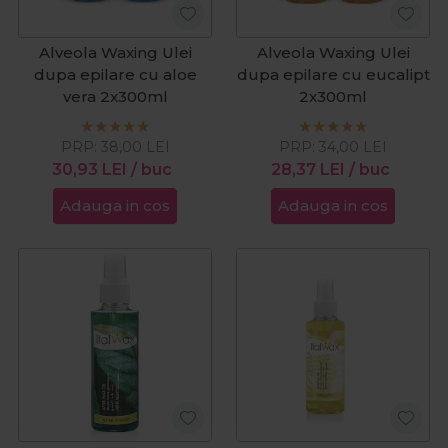
Alveola Waxing Ulei
Alveola Waxing Ulei
dupa epilare cu aloe
dupa epilare cu eucalipt
vera 2x300ml
2x300ml
PRP:
38,00
LEI
PRP:
34,00
LEI
30,93
LEI
/ buc
28,37
LEI
/ buc
Adauga in cos
Adauga in cos