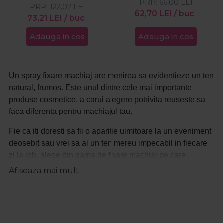
PRP:
66,00
LEI
PRP:
122,02
LEI
62,70
LEI
/ buc
73,21
LEI
/ buc
Adauga in cos
Adauga in cos
Un spray fixare machiaj are menirea sa evidentieze un ten
natural, frumos. Este unul dintre cele mai importante
produse cosmetice, a carui alegere potrivita reuseste sa
faca diferenta pentru machiajul tau.
Fie ca iti doresti sa fii o aparitie uimitoare la un eveniment
deosebit sau vrei sa ai un ten mereu impecabil in fiecare
zi la job, alege din gama de fixare machiaj pe care
Procosmetic ti-o pune la dispozitie. Gasesti un raport bun
Afiseaza mai mult
calitate-pret. Afla cat de simplu este sa fii mereu
increzatoare in machiajul tau.