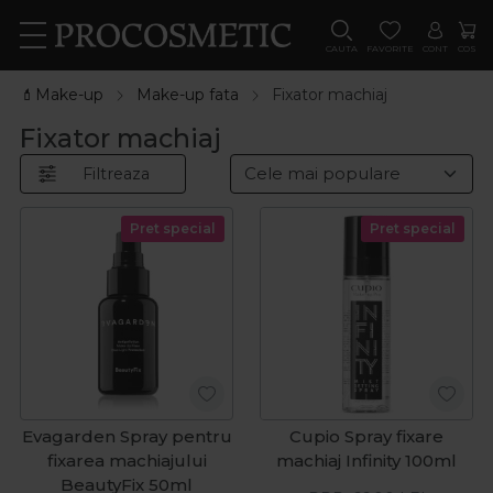
CAUTA
FAVORITE
CONT
COS
💄Make-up
Make-up fata
Fixator machiaj
Fixator machiaj
Filtreaza
Pret special
Pret special
Evagarden Spray pentru
Cupio Spray fixare
fixarea machiajului
machiaj Infinity 100ml
BeautyFix 50ml