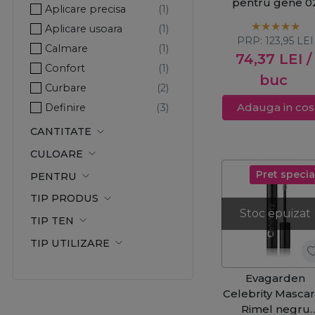
pentru gene 0
Aplicare precisa
Aplicare usoara
PRP:
123,95
LEI
Calmare
74,37
LEI
/
Confort
buc
Curbare
Adauga in cos
Definire
Efect de lunga durata
CANTITATE
Efect emolient
CULOARE
Flexibilitate
Pret specia
PENTRU
Gene voluminoase
TIP PRODUS
Hidratare
Stoc epuizat
TIP TEN
Luciu
TIP UTILIZARE
Luminozitate
Netezire
Evagarden
Rezistent la apa
Celebrity Mascar
Rezistenta
Rimel negru