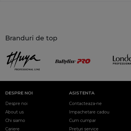
Branduri de top
DESPRE NOI
ASISTENTA
Despre noi
Contacteaza-ne
About us
Impachetare cadou
Chi siamo
Cum cumpar
Cariere
Preturi service