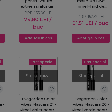
2
pentru volum
make-up Diva:
extrem si alungire
rimel+fard de
Nutri Volume 8ml
pleoape
PRP:
133,00
LEI
PRP:
152,52
LEI
79,80
LEI
/
91,51
LEI
/ buc
buc
Adauga in cos
Adauga in cos
l
Pret special
Pret special
Stoc epuizat
Stoc epuizat
Evagarden Color
Evagarden Color
a -
Vibes Mascara 21 -
Vibes Mascara 20 -
Rimel violet pentru
Rimel verde pentru