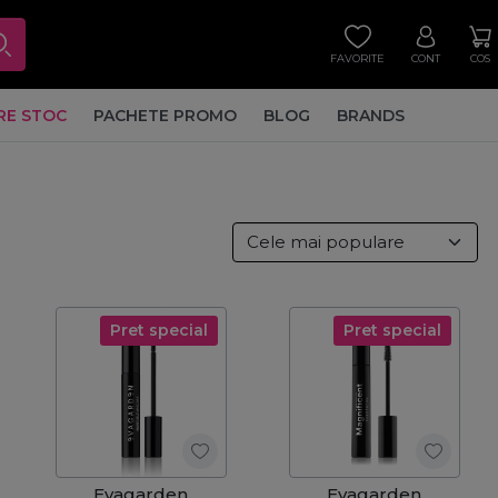
FAVORITE
CONT
COS
RE STOC
PACHETE PROMO
BLOG
BRANDS
Pret special
Pret special
Evagarden
Evagarden