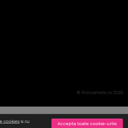
© Procosmetic.ro 2026
de cookies
si cu
Accepta toate cookie-urile