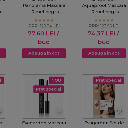
Panorama Mascara
Aquaproof Mascara
on
- Rimel negru
- Rimel negru
7ml
pentru alungire si
rezistent la apa
volum 11ml
9ml
PRP:
129,34
LEI
PRP:
123,95
LEI
77,60
LEI
/
74,37
LEI
/
buc
buc
Adauga in cos
Adauga in cos
l
NOU
Pret special
Pret special
a
Evagarden Mascara
Evagarden Set de