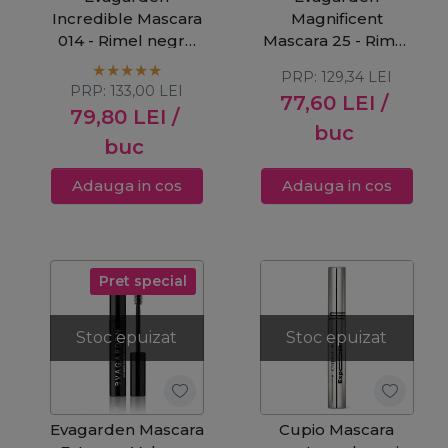
Incredible Mascara
Magnificent
014 - Rimel negru
Mascara 25 - Rimel
pentru volum
negru pentru
PRP:
129,34
LEI
incredibil 9ml
alungire si definire
PRP:
133,00
LEI
77,60
LEI
/
10ml
79,80
LEI
/
buc
buc
Adauga in cos
Adauga in cos
Pret special
Stoc epuizat
Stoc epuizat
Evagarden Mascara
Cupio Mascara