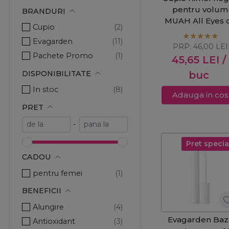
pentru volum
BRANDURI
MUAH All Eyes 
Cupio
Lolita Mascara 
Evagarden
PRP:
46,00
LEI
Pachete Promo
45,65
LEI
/
DISPONIBILITATE
buc
In stoc
Adauga in cos
PRET
-
Pret specia
CADOU
pentru femei
BENEFICII
Alungire
Evagarden Baz
Antioxidant