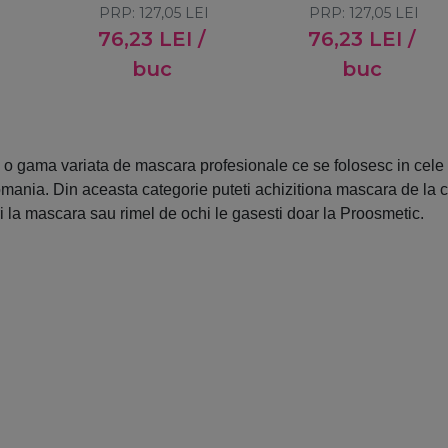
si
PRP:
volum intens
127,05
LEI
volum intens Green
PRP:
127,05
LEI
Purple Vibes 10ml
Vibes 10ml
76,23
LEI
/
76,23
LEI
/
buc
buc
 o gama variata de mascara profesionale ce se folosesc in cele 
omania. Din aceasta categorie puteti achizitiona mascara de la 
 la mascara sau rimel de ochi le gasesti doar la Proosmetic.