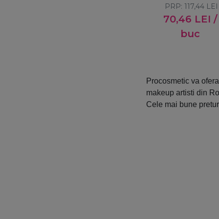
Stralucire
pentru curbare 
PRP:
117,44
LEI
volum 9ml
70,46
LEI
/
Textura cremoasa
buc
Volum
Procosmetic va ofera
makeup artisti din R
Cele mai bune preturi