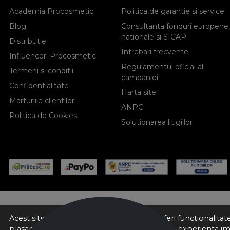
Academia Procosmetic
Politica de garantie si service
Blog
Consultanta fonduri europene,
nationale si SICAP
Distributie
Intrebari frecvente
Influenceri Procosmetic
Regulamentul oficial al
Termeni si conditii
campaniei
Confidentialitate
Harta site
Marturiile clientilor
ANPC
Politica de Cookies
Solutionarea litigiilor
Acest site foloseste cookies pentru a va oferi functionalita
plasarea de cookies, cu scopul de a va oferi o experienta i