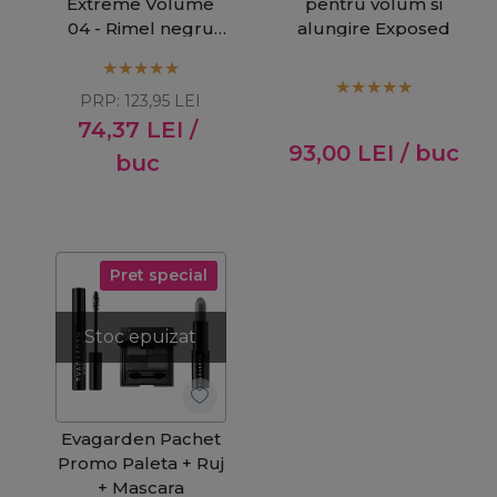
Extreme Volume
pentru volum si
04 - Rimel negru
alungire Exposed
pentru volum
maxim 9ml
PRP:
123,95
LEI
74,37
LEI
/
93,00
LEI
/ buc
buc
Pret special
Stoc epuizat
Evagarden Pachet
Promo Paleta + Ruj
+ Mascara