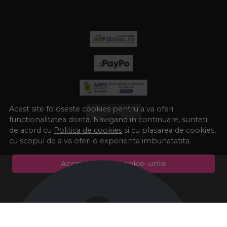
Acest site foloseste cookies pentru a va oferi
functionalitatea dorita. Navigand in continuare, sunteti
de acord cu
Politica de cookies
si cu plasarea de cookies,
© Procosmetic.ro 2026
cu scopul de a va oferi o experienta imbunatatita.
Accepta toate cookie-urile
Preferinte cookie-uri