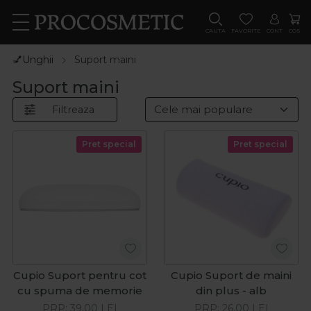
CAUTA
FAVORITE
CONT
COS
💅Unghii
Suport maini
Suport maini
Filtreaza
Pret special
Pret special
Cupio Suport pentru cot
Cupio Suport de maini
cu spuma de memorie
din plus - alb
PRP:
39,00
LEI
PRP:
26,00
LEI