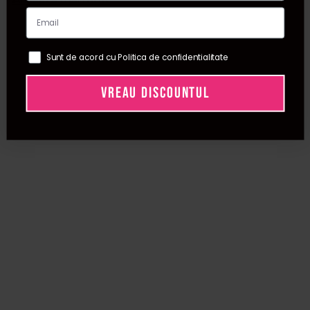
Pedichiura vei gasi o descriere detaliata astfel incat sa stii
intotdeauna ce produs achizitionezi.
La fiecare produs achizitionat din categoria
noutati
Sunt de acord cu Politica de confidentialitate
m
anichiura si pedichiura
beneficiezi de garantia calitatii.
VREAU DISCOUNTUL