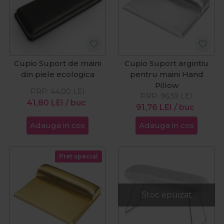
Cupio Suport de maini
Cupio Suport argintiu
din piele ecologica
pentru maini Hand
Pillow
PRP:
44,00
LEI
PRP:
96,59
LEI
41,80
LEI
/ buc
91,76
LEI
/ buc
Adauga in cos
Adauga in cos
Pret special
Stoc epuizat