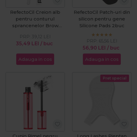
RefectoCil Creion alb
RefectoCil Patch-uri din
pentru conturul
silicon pentru gene
sprancenelor Brow
Silicone Pads 2buc
Mapper
PRP:
39,12
LEI
PRP:
65,56
LEI
35,49
LEI
/ buc
56,90
LEI
/ buc
Adauga in cos
Adauga in cos
Pret special
Cupio Rimel negru
Long Lashes Pieptan