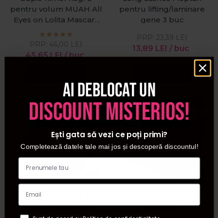
pentru volum MUAH All
pentru lifting/laminare
Eyes on Lolita Mascara
gene 3 buc
7ml
PRP:
23,39
LEI
PRP:
46,00
LEI
13,89
LEI
/ buc
45,65
LEI
/ buc
Adauga in cos
Adauga in cos
Ai deblocat un
discount misterios!
Pret special
Pret special
Ești gata să vezi ce poți primi?
Completează datele tale mai jos și descoperă discountul!
Cupio Paleta iluminator
Cupio Paleta Pretty
si blush Senorita Muah
Fabulous