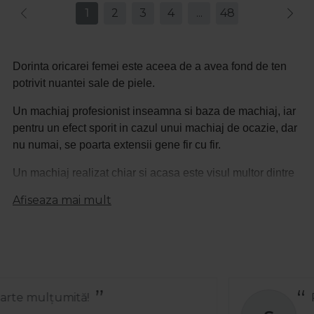
1
2
3
4
...
48
Dorinta oricarei femei este aceea de a avea fond de ten
potrivit nuantei sale de piele.
Un machiaj profesionist inseamna si baza de machiaj, iar
pentru un efect sporit in cazul unui machiaj de ocazie, dar
nu numai, se poarta extensii gene fir cu fir.
Un machiaj realizat chiar si acasa este visul multor dintre
femei, astfel ca produsele profesionale de machiaj sunt cu
Afiseaza mai mult
siguranta elementul esential.
Indiferent ca este vorba de mascara, tus de ochi, blush
pentru obraz, pensule, fond de ten, demachiante,
Procosmetic pune la dispozitie gama intreaga de produse
pentru un machiaj profesional.
Recomand
Saloane de infrumusetare de renume din Romania