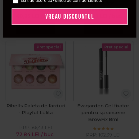
Sunt de acord cu Politica de confidentialitate
PRP:
43,00
LEI
PRP:
112,00
LEI
VREAU DISCOUNTUL
40,85
LEI
/ buc
94,90
LEI
/ buc
Adauga in cos
Adauga in cos
Pret special
Pret special
Ribells Paleta de farduri
Evagarden Gel fixator
- Playful Lolita
pentru sprancene
BrowFix 8ml
PRP:
86,43
LEI
72,84
LEI
/ buc
PRP:
102,39
LEI