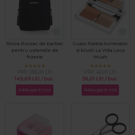
Rovra Rucsac de barber
Cupio Paleta iluminator
pentru ustensile de
si blush La Vida Loca
frizerie
Muah
PRP:
238,00
LEI
PRP:
43,00
LEI
149,69
LEI
/ buc
36,01
LEI
/ buc
Adauga in cos
Adauga in cos