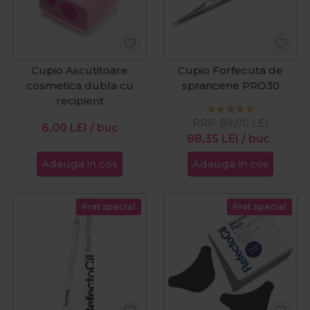
Cupio Ascutitoare
Cupio Forfecuta de
cosmetica dubla cu
sprancene PRO30
recipient
PRP:
89,00
LEI
6,00
LEI
/ buc
88,35
LEI
/ buc
Adauga in cos
Adauga in cos
Pret special
Pret special