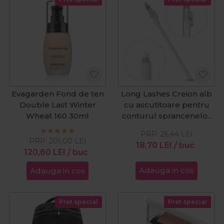
Evagarden Fond de ten
Long Lashes Creion alb
Double Last Winter
cu ascutitoare pentru
Wheat 160 30ml
conturul sprancenelor
Wonder Brow
PRP:
26,44
LEI
PRP:
201,00
LEI
18,70
LEI
/ buc
120,60
LEI
/ buc
Adauga in cos
Adauga in cos
Pret special
Pret special