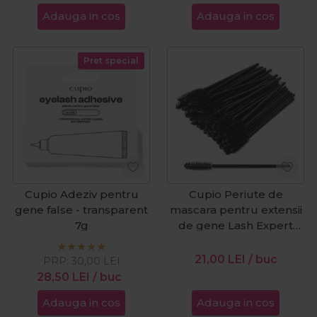
Adauga in cos
Adauga in cos
Pret special
Cupio Adeziv pentru
Cupio Periute de
gene false - transparent
mascara pentru extensii
7g
de gene Lash Expert
50buc
21,00
LEI
/ buc
PRP:
30,00
LEI
28,50
LEI
/ buc
Adauga in cos
Adauga in cos