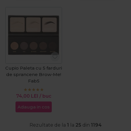
Cupio Paleta cu 5 farduri
de sprancene Brow-Me!
Fab5
74,00
LEI
/ buc
Adauga in cos
Rezultate de la
1
la
25
din
1194