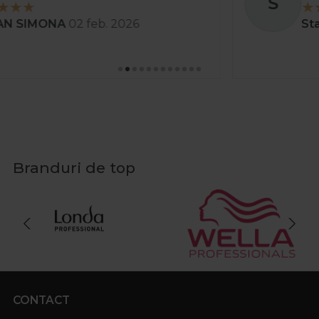
S
achizitioneaza produse de machiaj furnizate de
Stanciu Aura Andreea
02 apr. 2025
Procosmetic.
Branduri de top
CONTACT