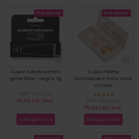
Pret special
Pret special
Cupio Adeziv pentru
Cupio Paleta
gene false - negru 7g
iluminatoare Extra Dose
of Glow
PRP:
31,00
LEI
30,00
LEI
/ buc
PRP:
81,00
LEI
70,45
LEI
/ buc
Adauga in cos
Adauga in cos
Pret special
Pret special