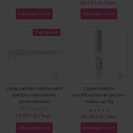
61,43
LEI
/ buc
Adauga in cos
Adauga in cos
Pret special
Long Lashes Instrument
Cupio Adeziv
pentru masurarea
multifunctional pentru
sprancenelor
make-up 5g
Wonderbrow
PRP:
25,42
LEI
14,90
LEI
/ buc
30,00
LEI
/ buc
Adauga in cos
Adauga in cos