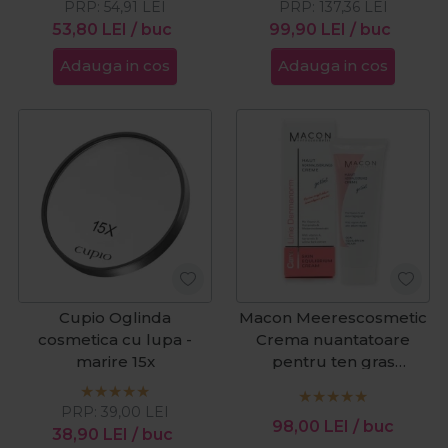
PRP:
54,91
LEI
PRP:
137,36
LEI
53,80
LEI
/ buc
99,90
LEI
/ buc
Adauga in cos
Adauga in cos
Cupio Oglinda
Macon Meerescosmetic
cosmetica cu lupa -
Crema nuantatoare
marire 15x
pentru ten gras
Dermanorm 50ml
PRP:
39,00
LEI
98,00
LEI
/ buc
38,90
LEI
/ buc