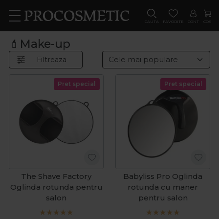
CAUTA
FAVORITE
CONT
COS
💄Make-up
Filtreaza
Pret special
Pret special
The Shave Factory
Babyliss Pro Oglinda
Oglinda rotunda pentru
rotunda cu maner
salon
pentru salon