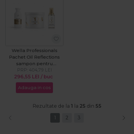
Wella Professionals
Pachet Oil Reflections
sampon pentru
luminozitate 250 ml + Oil
PRP:
404,79
LEI
Reflections masca
296,55
LEI
/ buc
pentru luminozitate 500
Adauga in cos
ml + Oil Reflections
Luminous Light ulei
pentru netezire si
Rezultate de la
1
la
25
din
55
stralucire 100 ml
1
2
3