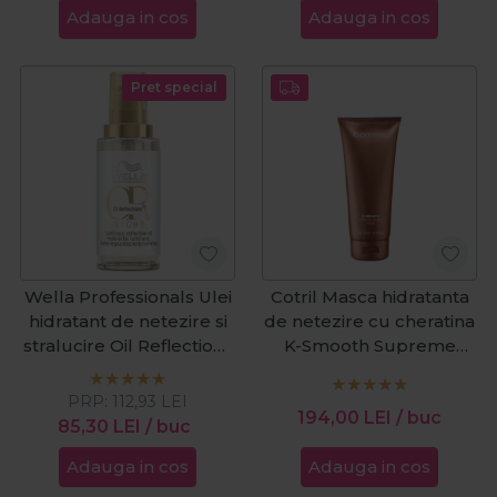
Adauga in cos
Adauga in cos
Pret special
Wella Professionals Ulei
Cotril Masca hidratanta
hidratant de netezire si
de netezire cu cheratina
stralucire Oil Reflections
K-Smooth Supreme
Light 100ml
Keratin 200ml
PRP:
112,93
LEI
194,00
LEI
/ buc
85,30
LEI
/ buc
Adauga in cos
Adauga in cos