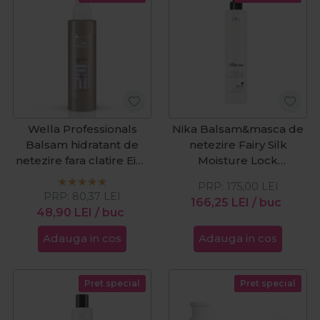
Wella Professionals
Nika Balsam&masca de
Balsam hidratant de
netezire Fairy Silk
netezire fara clatire Eimi
Moisture Lock
Perfect Me 100ml
Smoothing Deep
PRP:
175,00
LEI
Conditioner 250ml
PRP:
80,37
LEI
166,25
LEI
/ buc
48,90
LEI
/ buc
Adauga in cos
Adauga in cos
Pret special
Pret special