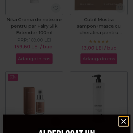
Nika Crema de netezire
Cotril Mostra
pentru par Fairy Silk
sampon+masca cu
Extender 100ml
cheratina pentru
netezirea parului K-
PRP:
168,00
LEI
Smooth Supreme
159,60
LEI
/ buc
13,00
LEI
/ buc
Keratin 20ml
Adauga in cos
Adauga in cos