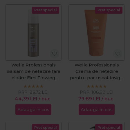
Pret special
Pret special
Wella Professionals
Wella Professionals
Balsam de netezire fara
Crema de netezire
clatire Eimi Flowing
pentru par uscat Invigo
Form 100ml
Nutri Enrich Frizz 150ml
PRP:
86,72
LEI
PRP:
108,90
LEI
44,39
LEI
/ buc
79,89
LEI
/ buc
Adauga in cos
Adauga in cos
Pret special
Pret special