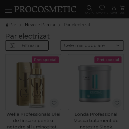
CAUTA
FAVORITE
CONT
COS
🧴Par
Nevoile Parului
Par electrizat
Par electrizat
Filtreaza
Pret special
Pret special
Wella Professionals Ulei
Londa Professional
de finisare pentru
Masca tratament de
netezire si luminozitate
netezire Sleek