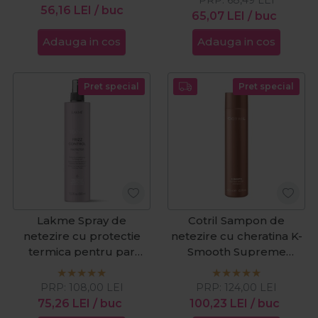
56,16
LEI
/ buc
65,07
LEI
/ buc
Adauga in cos
Adauga in cos
Pret special
Pret special
Lakme Spray de
Cotril Sampon de
netezire cu protectie
netezire cu cheratina K-
termica pentru par
Smooth Supreme
Teknia Frizz Control
Keratin 300ml
300ml
PRP:
108,00
LEI
PRP:
124,00
LEI
75,26
LEI
/ buc
100,23
LEI
/ buc