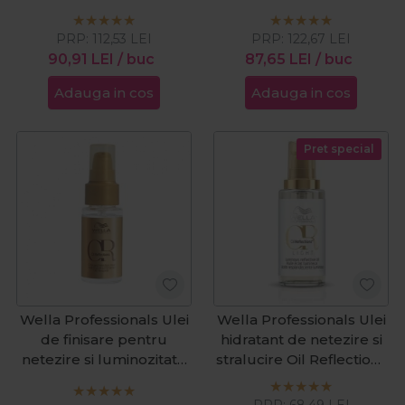
Oil Reflections 100ml
Smoother 750ml
PRP:
112,53
LEI
PRP:
122,67
LEI
90,91
LEI
/ buc
87,65
LEI
/ buc
Adauga in cos
Adauga in cos
Pret special
Wella Professionals Ulei
Wella Professionals Ulei
de finisare pentru
hidratant de netezire si
netezire si luminozitate
stralucire Oil Reflections
Oil Reflections 30ml
Light 30ml
PRP:
68,49
LEI