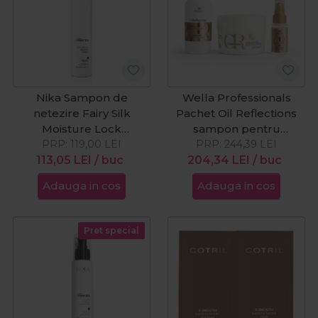
Nika Sampon de
Wella Professionals
netezire Fairy Silk
Pachet Oil Reflections
Moisture Lock
sampon pentru
Smoothing 250ml
PRP:
119,00
LEI
luminozitate 250 ml + Oil
PRP:
244,39
LEI
113,05
LEI
/ buc
Reflections masca
204,34
LEI
/ buc
pentru luminozitate 150
Adauga in cos
Adauga in cos
ml + Oil Reflections Ulei
de netezire hidratant 30
ml
Pret special