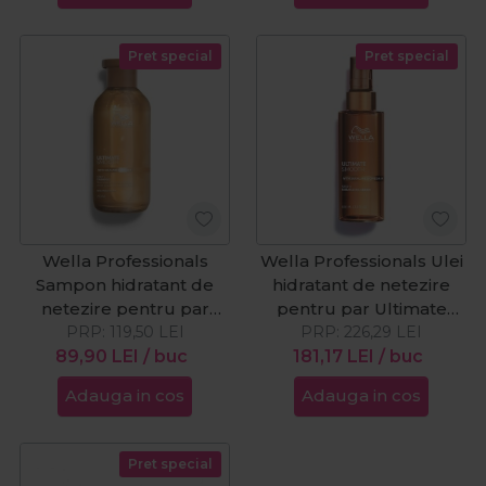
Pret special
Pret special
Wella Professionals
Wella Professionals Ulei
Sampon hidratant de
hidratant de netezire
netezire pentru par
pentru par Ultimate
Ultimate Smooth 250ml
PRP:
119,50
LEI
Smooth Miracle Oil
PRP:
226,29
LEI
89,90
LEI
/ buc
181,17
100ml
LEI
/ buc
Adauga in cos
Adauga in cos
Pret special