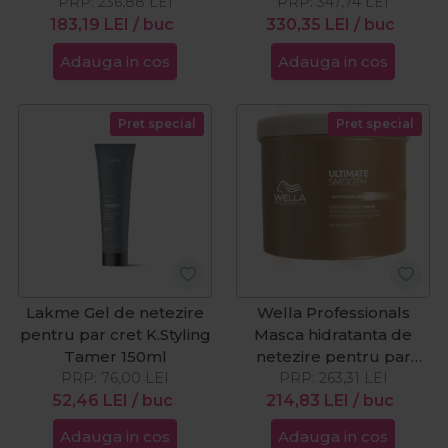
Ultimate Smooth 1000ml
PRP:
236,88
LEI
Smoothing Deep
PRP:
347,74
LEI
183,19
LEI
/ buc
Conditioner 500ml
330,35
LEI
/ buc
Adauga in cos
Adauga in cos
Pret special
Pret special
Lakme Gel de netezire
Wella Professionals
pentru par cret K.Styling
Masca hidratanta de
Tamer 150ml
netezire pentru par
PRP:
76,00
LEI
Ultimate Smooth 500ml
PRP:
263,31
LEI
52,46
LEI
/ buc
214,83
LEI
/ buc
Adauga in cos
Adauga in cos