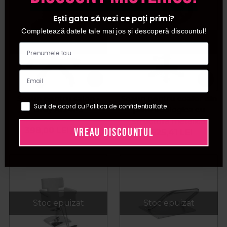
Ești gata să vezi ce poți primi?
Completează datele tale mai jos și descoperă discountul!
Stoc epuizat
Stoc epuizat
Scaun pentru salon -
Scaun pentru coafor din
Sunt de acord cu Politica de confidentialitate
Grey A1241-3
piele ecologica cu
structura metalica
VREAU DISCOUNTUL
398,00
LEI
/ buc
1.525,41
LEI
Stoc epuizat
Stoc epuizat