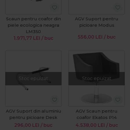
Scaun pentru coafor din
AGV Suport pentru
piele ecologica neagra
picioare Modus
LM350
556,00
LEI
/ buc
1.971,77
LEI
/ buc
Stoc epuizat
Stoc epuizat
AGV Suport din aluminiu
AGV Scaun pentru
pentru picioare Desk
coafor Ekatos P14
296,00
LEI
/ buc
4.538,00
LEI
/ buc