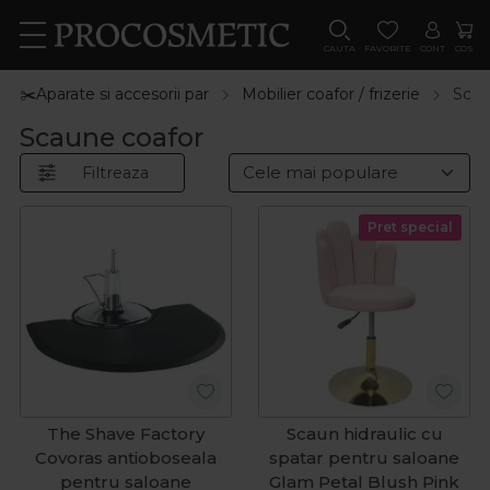
CAUTA
FAVORITE
CONT
COS
✂️Aparate si accesorii par
Mobilier coafor / frizerie
Scau
Scaune coafor
Filtreaza
Pret special
The Shave Factory
Scaun hidraulic cu
Covoras antioboseala
spatar pentru saloane
pentru saloane
Glam Petal Blush Pink