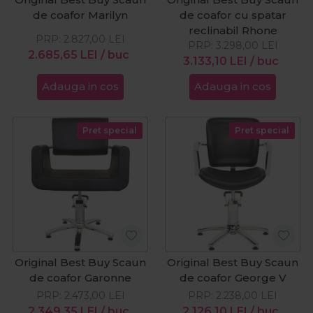
de coafor Marilyn
de coafor cu spatar
reclinabil Rhone
PRP:
2.827,00
LEI
PRP:
3.298,00
LEI
2.685,65
LEI
/ buc
3.133,10
LEI
/ buc
Adauga in cos
Adauga in cos
Pret special
Pret special
Original Best Buy Scaun
Original Best Buy Scaun
de coafor Garonne
de coafor George V
PRP:
2.473,00
LEI
PRP:
2.238,00
LEI
2.349,35
LEI
/ buc
2.126,10
LEI
/ buc