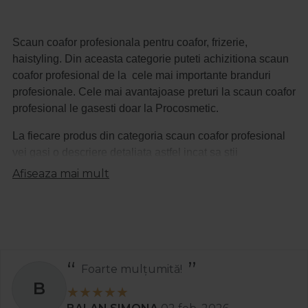
Scaun coafor profesionala pentru coafor, frizerie,
haistyling. Din aceasta categorie puteti achizitiona
scaun
coafor profesional
de la cele mai importante branduri
profesionale. Cele mai avantajoase preturi la
scaun coafor
profesional
le gasesti doar la Procosmetic.
La fiecare produs din categoria
scaun coafor profesional
vei gasi o descriere detaliata astfel incat sa stii
intotdeauna ce produs achizitionezi.
Afiseaza mai mult
Foarte mulțumită!
B