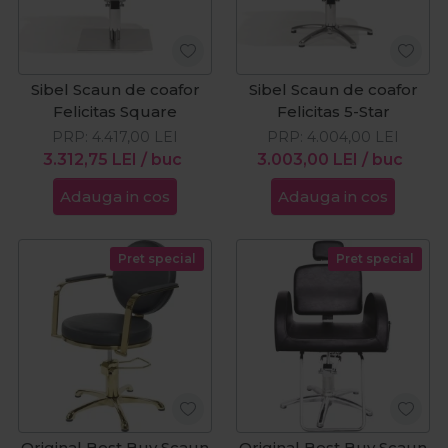
Sibel Scaun de coafor
Sibel Scaun de coafor
Felicitas Square
Felicitas 5-Star
PRP:
4.417,00
LEI
PRP:
4.004,00
LEI
3.312,75
LEI
/ buc
3.003,00
LEI
/ buc
Adauga in cos
Adauga in cos
Pret special
Pret special
Original Best Buy Scaun
Original Best Buy Scaun