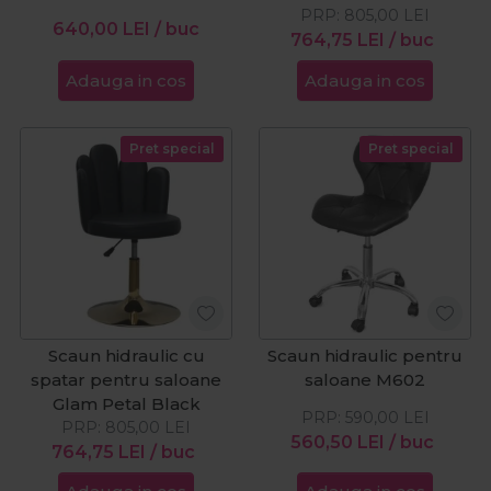
PRP:
805,00
LEI
640,00
LEI
/ buc
764,75
LEI
/ buc
Adauga in cos
Adauga in cos
Pret special
Pret special
Scaun hidraulic cu
Scaun hidraulic pentru
spatar pentru saloane
saloane M602
Glam Petal Black
PRP:
590,00
LEI
PRP:
805,00
LEI
560,50
LEI
/ buc
764,75
LEI
/ buc