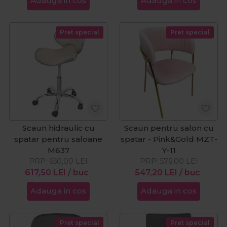
Adauga in cos
Adauga in cos
Pret special
Pret special
Scaun hidraulic cu
Scaun pentru salon cu
spatar pentru saloane
spatar - Pink&Gold MZT-
M637
Y-11
PRP:
650,00
LEI
PRP:
576,00
LEI
617,50
LEI
/ buc
547,20
LEI
/ buc
Adauga in cos
Adauga in cos
Pret special
Pret special