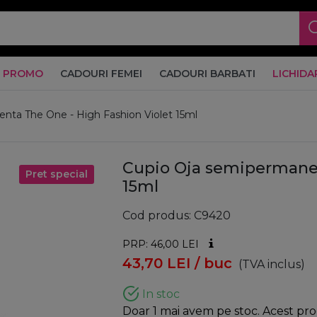
PROMO
CADOURI FEMEI
CADOURI BARBATI
LICHIDA
nta The One - High Fashion Violet 15ml
Cupio Oja semipermanen
Pret special
15ml
Cod produs
C9420
PRP: 46,00
LEI
43,70
LEI
/ buc
(TVA inclus)
In stoc
Doar 1 mai avem pe stoc. Acest prod