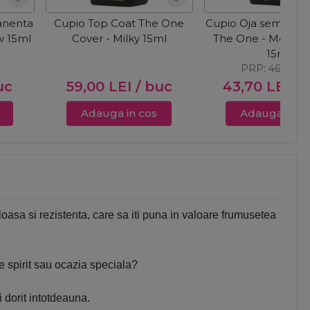
anenta
Cupio Top Coat The One
Cupio Oja semiper
w 15ml
Cover - Milky 15ml
The One - Mocha
15ml
PRP:
46,00
L
uc
59,00
LEI
/ buc
43,70
LEI
/ 
Adauga in cos
Adauga in c
asa si rezistenta, care sa iti puna in valoare frumusetea
de spirit sau ocazia speciala?
dorit intotdeauna.