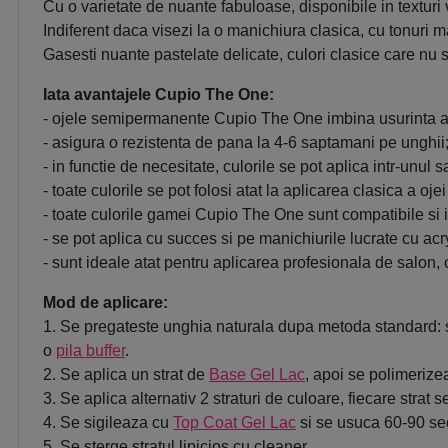
Cu o varietate de nuante fabuloase, disponibile in textur
Indiferent daca visezi la o manichiura clasica, cu tonuri ma
Gasesti nuante pastelate delicate, culori clasice care nu s
Iata avantajele Cupio The One:
- ojele semipermanente Cupio The One imbina usurinta apl
- asigura o rezistenta de pana la 4-6 saptamani pe unghii
- in functie de necesitate, culorile se pot aplica intr-unul s
- toate culorile se pot folosi atat la aplicarea clasica a o
- toate culorile gamei Cupio The One sunt compatibile si 
- se pot aplica cu succes si pe manichiurile lucrate cu acryl
- sunt ideale atat pentru aplicarea profesionala de salon, 
Mod de aplicare:
1. Se pregateste unghia naturala dupa metoda standard: s
o
pila buffer
.
2. Se aplica un strat de
Base Gel Lac
, apoi se polimeriz
3. Se aplica alternativ 2 straturi de culoare, fiecare st
4. Se sigileaza cu
Top Coat Gel Lac
si se usuca 60-90 se
5. Se sterge stratul lipicios cu cleaner.