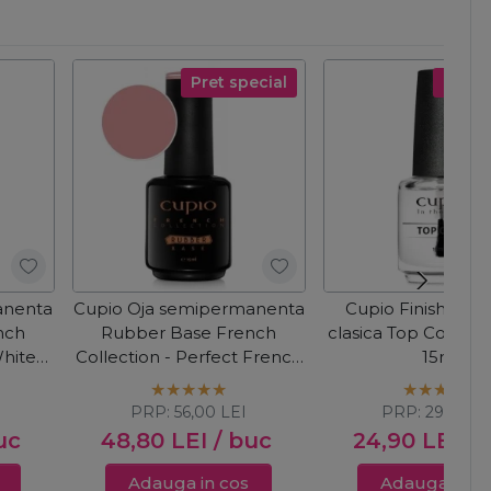
Pret special
Pret s
anenta
Cupio Oja semipermanenta
Cupio Finish pent
nch
Rubber Base French
clasica Top Coat In 
White
Collection - Perfect French
15ml
15ml
PRP:
56,00
LEI
PRP:
29,00
L
uc
48,80
LEI
/ buc
24,90
LEI
/ 
Adauga in cos
Adauga in c