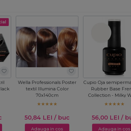
ial
ril
Wella Professionals Poster
Cupio Oja semiperm
lack
textil Illumina Color
Rubber Base Fre
70x140cm
Collection - Milky 
15ml
c
50,84
LEI
/ buc
56,00
LEI
/ b
Adauga in cos
Adauga in cos