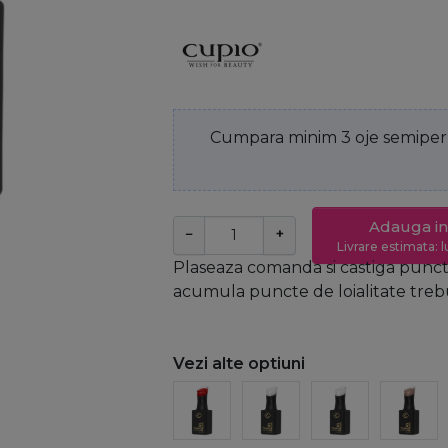
Cumpara minim 3 oje semiperm
Adauga in
−
+
Livrare estimata: l
Plaseaza comanda si castiga puncte
acumula puncte de loialitate trebui
Vezi alte optiuni