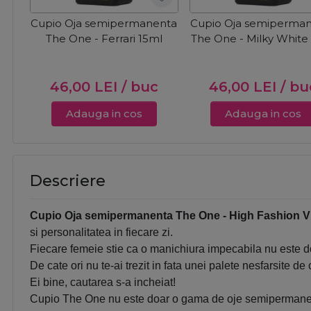
Cupio Oja semipermanenta
Cupio Oja semiperma
The One - Ferrari 15ml
The One - Milky White
46,00
LEI
/ buc
46,00
LEI
/ bu
Adauga in cos
Adauga in cos
Descriere
Cupio Oja semipermanenta The One - High Fashion Vi
si personalitatea in fiecare zi.
Fiecare femeie stie ca o manichiura impecabila nu este doa
De cate ori nu te-ai trezit in fata unei palete nesfarsite d
Ei bine, cautarea s-a incheiat!
Cupio The One nu este doar o gama de oje semipermanente