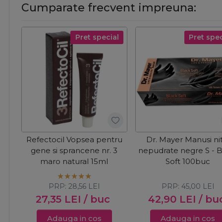
Cumparate frecvent impreuna:
Pret special
Pret spec
Refectocil Vopsea pentru
Dr. Mayer Manusi nit
gene si sprancene nr. 3
nepudrate negre S - B
maro natural 15ml
Soft 100buc
PRP:
28,56
LEI
PRP:
45,00
LEI
27,35
LEI
/ buc
42,90
LEI
/ bu
Adauga in cos
Adauga in cos