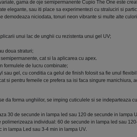
i variate, gama de oje semipermanente Cupio The One este creata 
te elegante, sau iti place sa experimentezi cu straluciri si parti
e demodeaza niciodata, tonuri neon vibrante si multe alte culori 
icarii unui lac de unghii cu rezistenta unui gel UV;
;
au doua straturi;
jei semipermanente, cat si la aplicarea cu apex.
in formulele de lucru combinate;
 sau gel, cu conditia ca gelul de finish folosit sa fie unul flexibil
cat si pentru femeile ce prefera sa isi faca singure manichiura, 
e da forma unghiilor, se imping cuticulele si se indeparteaza c
eaza 30 de secunde in lampa led sau 120 de secunde in lampa 
rat se polimerizeaza individual: 60 de secunde in lampa led sau 
c in lampa Led sau 3-4 min in lampa UV.