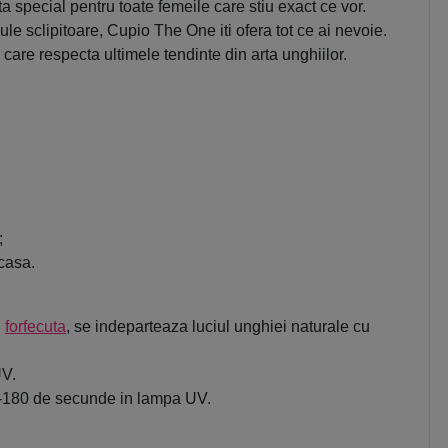
special pentru toate femeile care stiu exact ce vor.
cule sclipitoare, Cupio The One iti ofera tot ce ai nevoie.
care respecta ultimele tendinte din arta unghiilor.
;
acasa.
u
forfecuta
, se indeparteaza luciul unghiei naturale cu
UV.
120-180 de secunde in lampa UV.