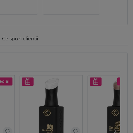
Ce spun clientii
ecial
Pret s