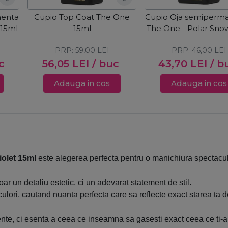
nenta
Cupio Top Coat The One
Cupio Oja semiperm
 15ml
15ml
The One - Polar Sno
PRP:
59,00
LEI
PRP:
46,00
LEI
c
56,05
LEI
/ buc
43,70
LEI
/ b
Adauga in cos
Adauga in cos
olet 15ml
este alegerea perfecta pentru o manichiura spectaculo
r un detaliu estetic, ci un adevarat statement de stil.
e culori, cautand nuanta perfecta care sa reflecte exact starea ta 
, ci esenta a ceea ce inseamna sa gasesti exact ceea ce ti-ai 