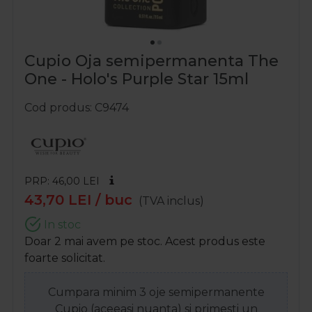
Cupio Oja semipermanenta The
One - Holo's Purple Star 15ml
Cod produs
C9474
PRP: 46,00
LEI
43,70
LEI
/ buc
(TVA inclus)
In stoc
Doar 2 mai avem pe stoc. Acest produs este
foarte solicitat.
Cumpara minim 3 oje semipermanente
Cupio (aceeasi nuanta) si primesti un