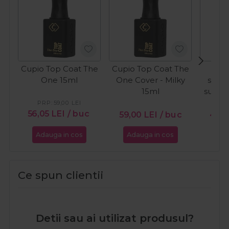
Cupio Top Coat The
Cupio Top Coat The
C
One 15ml
One Cover - Milky
semi
15ml
sunkis
W
PRP:
59,00
LEI
56,05
LEI
/ buc
59,00
LEI
/ buc
49,
Adauga in cos
Adauga in cos
Ada
Ce spun clientii
Detii sau ai utilizat produsul?