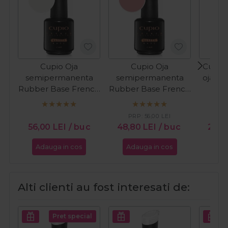
Cupio Oja
Cupio Oja
Cupio 
semipermanenta
semipermanenta
oja cl
Rubber Base French
Rubber Base French
In T
Collection - Milky
Collection - Perfect
White 15ml
French 15ml
PRP:
56,00
LEI
PR
56,00
LEI
/ buc
48,80
LEI
/ buc
24,
Adauga in cos
Adauga in cos
Ada
Alti clienti au fost interesati de:
Pret special