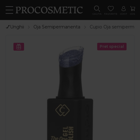
CAUTA
FAVORITE
CONT
COS
💅Unghii
Oja Semipermanenta
Cupio Oja semipermane
Pret special