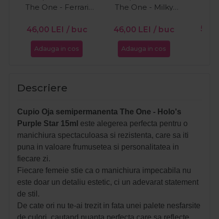
The One - Ferrari
The One - Milky
15ml
White 15ml
PR
56,0
46,00
LEI
/ buc
46,00
LEI
/ buc
Adauga in cos
Adauga in cos
Ada
Descriere
Cupio Oja semipermanenta The One - Holo's
Purple Star 15ml
este alegerea perfecta pentru o
manichiura spectaculoasa si rezistenta, care sa iti
puna in valoare frumusetea si personalitatea in
fiecare zi.
Fiecare femeie stie ca o manichiura impecabila nu
este doar un detaliu estetic, ci un adevarat statement
de stil.
De cate ori nu te-ai trezit in fata unei palete nesfarsite
de culori, cautand nuanta perfecta care sa reflecte