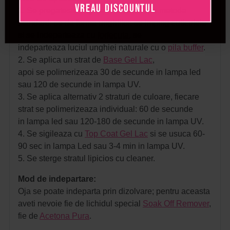
VREAU DISCOUNTUL
1. Se pregateste unghia naturala dupa metoda
standard: se da forma unghiilor, se imping cuticulele
si se indeparteaza cu
forfecuta
, se
indeparteaza luciul unghiei naturale cu o
pila buffer
.
2. Se aplica un strat de
Base Gel Lac
,
apoi se polimerizeaza 30 de secunde in lampa led
sau 120 de secunde in lampa UV.
3. Se aplica alternativ 2 straturi de culoare, fiecare
strat se polimerizeaza individual: 60 de secunde
in lampa led sau 120-180 de secunde in lampa UV.
4. Se sigileaza cu
Top Coat Gel Lac
si se usuca 60-
90 sec in lampa Led sau 3-4 min in lampa UV.
5. Se sterge stratul lipicios cu cleaner.
Mod de indepartare:
Oja se poate indeparta prin dizolvare; pentru aceasta
aveti nevoie fie de lichidul special
Soak Off Remover
,
fie de
Acetona Pura
.