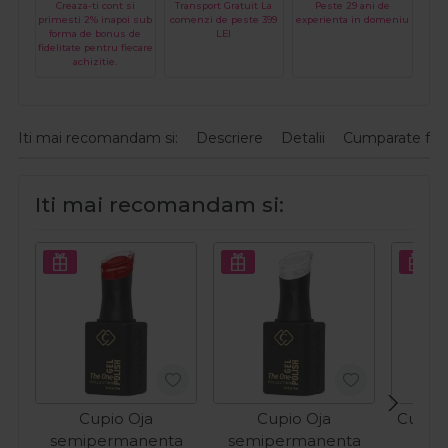
Creaza-ti cont si
Transport Gratuit La
Peste 29 ani de
primesti 2% inapoi sub
comenzi de peste 399
experienta in domeniu
forma de bonus de
LEI
fidelitate pentru fiecare
achizitie.
Iti mai recomandam si:
Descriere
Detalii
Cumparate fre
Iti mai recomandam si:
Cupio Oja
Cupio Oja
Cupio 
semipermanenta
semipermanenta
O