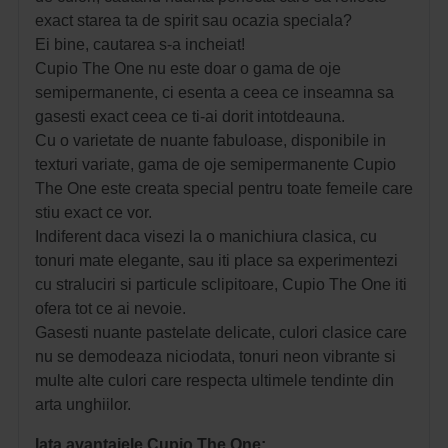
exact starea ta de spirit sau ocazia speciala?
Ei bine, cautarea s-a incheiat!
Cupio The One nu este doar o gama de oje
semipermanente, ci esenta a ceea ce inseamna sa
gasesti exact ceea ce ti-ai dorit intotdeauna.
Cu o varietate de nuante fabuloase, disponibile in
texturi variate, gama de oje semipermanente Cupio
The One este creata special pentru toate femeile care
stiu exact ce vor.
Indiferent daca visezi la o manichiura clasica, cu
tonuri mate elegante, sau iti place sa experimentezi
cu straluciri si particule sclipitoare, Cupio The One iti
ofera tot ce ai nevoie.
Gasesti nuante pastelate delicate, culori clasice care
nu se demodeaza niciodata, tonuri neon vibrante si
multe alte culori care respecta ultimele tendinte din
arta unghiilor.
Iata avantajele Cupio The One: