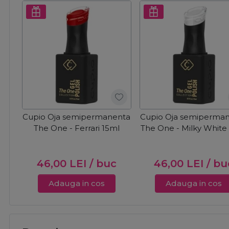
Cupio Oja semipermanenta
Cupio Oja semiperma
The One - Ferrari 15ml
The One - Milky White
46,00
LEI
/ buc
46,00
LEI
/ bu
Adauga in cos
Adauga in cos