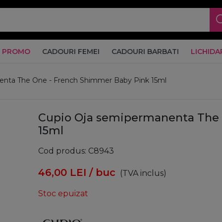
PROMO
CADOURI FEMEI
CADOURI BARBATI
LICHIDA
enta The One - French Shimmer Baby Pink 15ml
Cupio Oja semipermanenta The 
15ml
Cod produs
C8943
46,00
LEI
/ buc
(TVA inclus)
Stoc epuizat