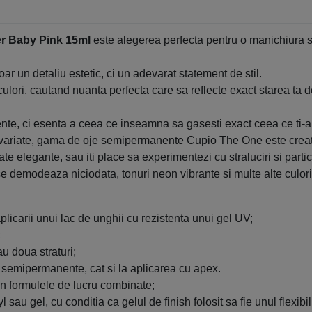
r Baby Pink 15ml
este alegerea perfecta pentru o manichiura sp
r un detaliu estetic, ci un adevarat statement de stil.
e culori, cautand nuanta perfecta care sa reflecte exact starea ta 
, ci esenta a ceea ce inseamna sa gasesti exact ceea ce ti-ai 
i variate, gama de oje semipermanente Cupio The One este creata 
te elegante, sau iti place sa experimentezi cu straluciri si parti
e demodeaza niciodata, tonuri neon vibrante si multe alte culori 
icarii unui lac de unghii cu rezistenta unui gel UV;
;
au doua straturi;
jei semipermanente, cat si la aplicarea cu apex.
in formulele de lucru combinate;
 sau gel, cu conditia ca gelul de finish folosit sa fie unul flexibil