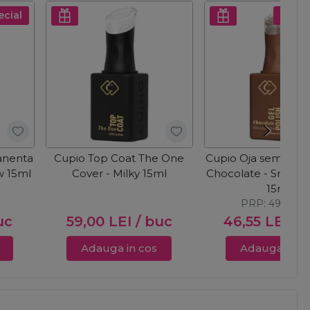
ecial
Pret s
anenta
Cupio Top Coat The One
Cupio Oja semiper
w 15ml
Cover - Milky 15ml
Chocolate - Smoke
15ml
PRP:
49,00
L
uc
59,00
LEI
/ buc
46,55
LEI
/ 
Adauga in cos
Adauga in c