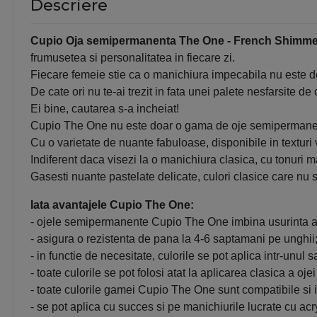
Descriere
Cupio Oja semipermanenta The One - French Shimme
frumusetea si personalitatea in fiecare zi.
Fiecare femeie stie ca o manichiura impecabila nu este doa
De cate ori nu te-ai trezit in fata unei palete nesfarsite d
Ei bine, cautarea s-a incheiat!
Cupio The One nu este doar o gama de oje semipermanente
Cu o varietate de nuante fabuloase, disponibile in textur
Indiferent daca visezi la o manichiura clasica, cu tonuri ma
Gasesti nuante pastelate delicate, culori clasice care nu s
Iata avantajele Cupio The One:
- ojele semipermanente Cupio The One imbina usurinta apl
- asigura o rezistenta de pana la 4-6 saptamani pe unghii
- in functie de necesitate, culorile se pot aplica intr-unul s
- toate culorile se pot folosi atat la aplicarea clasica a o
- toate culorile gamei Cupio The One sunt compatibile si 
- se pot aplica cu succes si pe manichiurile lucrate cu acryl