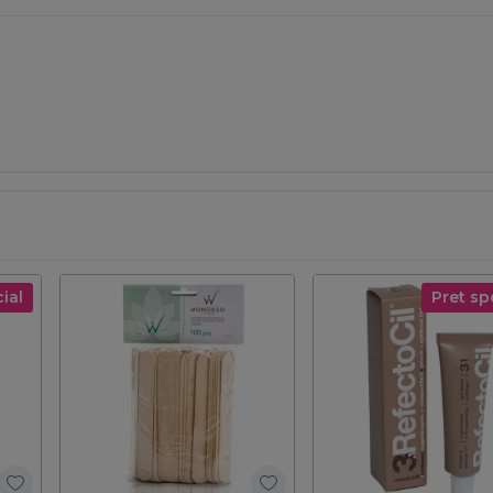
ial
Pret sp