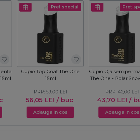
Pret special
Pret sp
nenta
Cupio Top Coat The One
Cupio Oja semiperm
 15ml
15ml
The One - Polar Sno
PRP:
59,00
LEI
PRP:
46,00
LEI
c
56,05
LEI
/ buc
43,70
LEI
/ b
Adauga in cos
Adauga in cos