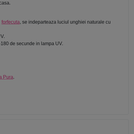
acasa.
u
forfecuta
, se indeparteaza luciul unghiei naturale cu
UV.
120-180 de secunde in lampa UV.
a Pura
.