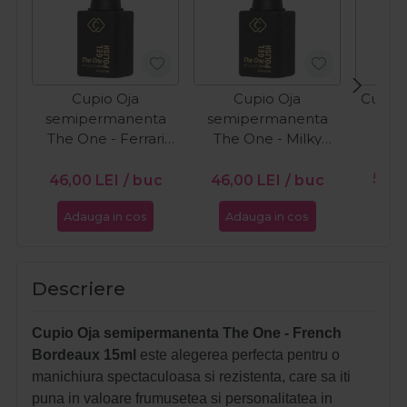
Cupio Oja
Cupio Oja
Cupio 
semipermanenta
semipermanenta
O
The One - Ferrari
The One - Milky
15ml
White 15ml
PR
56,0
46,00
LEI
/ buc
46,00
LEI
/ buc
Adauga in cos
Adauga in cos
Ada
Descriere
Cupio Oja semipermanenta The One - French
Bordeaux 15ml
este alegerea perfecta pentru o
manichiura spectaculoasa si rezistenta, care sa iti
puna in valoare frumusetea si personalitatea in