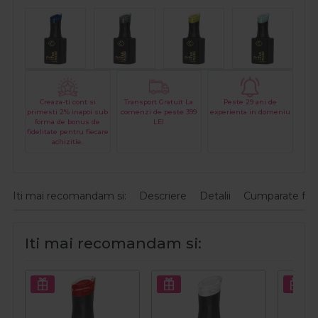
Creaza-ti cont si
Transport Gratuit La
Peste 29 ani de
primesti 2% inapoi sub
comenzi de peste 399
experienta in domeniu
forma de bonus de
LEI
fidelitate pentru fiecare
achizitie.
Iti mai recomandam si:
Descriere
Detalii
Cumparate fre
Iti mai recomandam si: