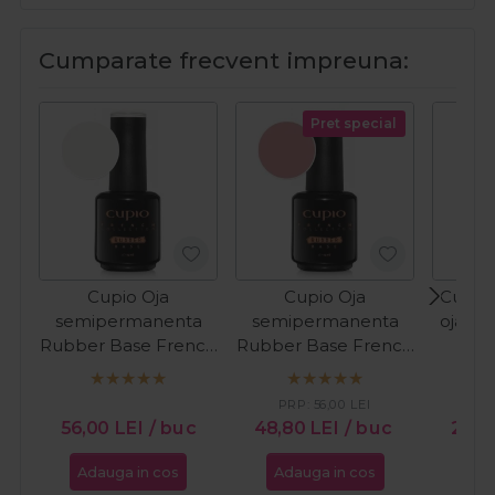
Cumparate frecvent impreuna:
Pret special
Cupio Oja
Cupio Oja
Cupio 
semipermanenta
semipermanenta
oja cl
Rubber Base French
Rubber Base French
In T
Collection - Milky
Collection - Perfect
White 15ml
French 15ml
PRP:
56,00
LEI
PR
56,00
LEI
/ buc
48,80
LEI
/ buc
24,
Adauga in cos
Adauga in cos
Ada