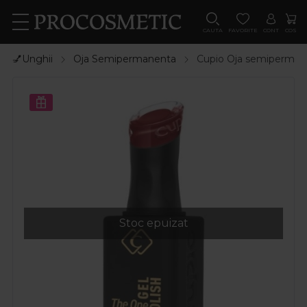
CAUTA
FAVORITE
CONT
COS
💅Unghii
Oja Semipermanenta
Cupio Oja semiperman
Stoc epuizat