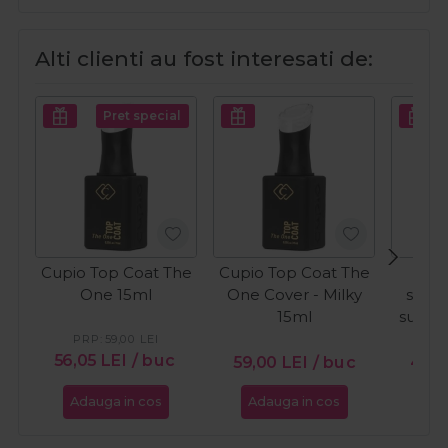
Alti clienti au fost interesati de:
Pret special
Cupio Top Coat The
Cupio Top Coat The
C
One 15ml
One Cover - Milky
semi
15ml
sunkis
W
PRP:
59,00
LEI
56,05
LEI
/ buc
59,00
LEI
/ buc
49,
Adauga in cos
Adauga in cos
Ada