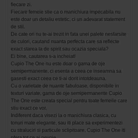
fiecare zi.
Fiecare femeie stie ca o manichiura impecabila nu
este doar un detaliu estetic, ci un adevarat statement
de stil.
De cate ori nu te-ai trezit in fata unei palete nesfarsite
de culori, cautand nuanta perfecta care sa reflecte
exact starea ta de spirit sau ocazia speciala?
Ei bine, cautarea s-a incheiat!
Cupio The One nu este doar o gama de oje
semipermanente, ci esenta a ceea ce inseamna sa
gasesti exact ceea ce ti-ai dorit intotdeauna.
Cu o varietate de nuante fabuloase, disponibile in
texturi variate, gama de oje semipermanente Cupio
The One este creata special pentru toate femeile care
stiu exact ce vor.
Indiferent daca visezi la o manichiura clasica, cu
tonuri mate elegante, sau iti place sa experimentezi
cu straluciri si particule sclipitoare, Cupio The One iti
ofera tot ce ai nevoie.