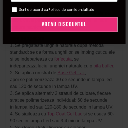
fie unul flexibil;
Sunt de acord cu Politica de confidentialitate
- sunt ideale atat pentru aplicarea profesionala de
salon, cat si pentru femeile ce prefera sa isi faca
VREAU DISCOUNTUL
singure manichiura, acasa.
Mod de aplicare:
1. Se pregateste unghia naturala dupa metoda
standard: se da forma unghiilor, se imping cuticulele
si se indeparteaza cu
forfecuta
, se
indeparteaza luciul unghiei naturale cu o
pila buffer
.
2. Se aplica un strat de
Base Gel Lac
,
apoi se polimerizeaza 30 de secunde in lampa led
sau 120 de secunde in lampa UV.
3. Se aplica alternativ 2 straturi de culoare, fiecare
strat se polimerizeaza individual: 60 de secunde
in lampa led sau 120-180 de secunde in lampa UV.
4. Se sigileaza cu
Top Coat Gel Lac
si se usuca 60-
90 sec in lampa Led sau 3-4 min in lampa UV.
5. Se sterge stratul lipicios cu cleaner.