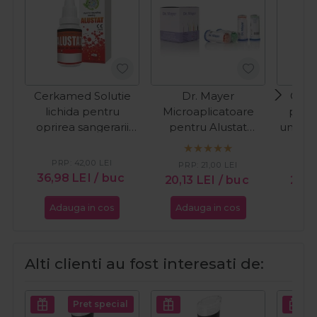
Cerkamed Solutie
Dr. Mayer
Cupi
lichida pentru
Microaplicatoare
preg
oprirea sangerarii
pentru Alustat
unghii
Alustat 10ml
100buc
PRP:
42,00
LEI
PRP:
21,00
LEI
36,98
LEI
/ buc
20,13
LEI
/ buc
26,
Adauga in cos
Adauga in cos
Ada
Alti clienti au fost interesati de:
Pret special