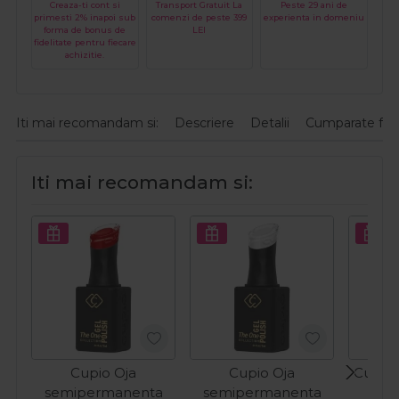
Creaza-ti cont si
Transport Gratuit La
Peste 29 ani de
primesti 2% inapoi sub
comenzi de peste 399
experienta in domeniu
forma de bonus de
LEI
fidelitate pentru fiecare
achizitie.
Iti mai recomandam si:
Descriere
Detalii
Cumparate fre
Iti mai recomandam si:
Cupio Oja
Cupio Oja
Cupio 
semipermanenta
semipermanenta
O