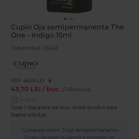
Cupio Oja semipermanenta The
One - Indigo 15ml
Cod produs
C9433
PRP: 46,00
LEI
43,70
LEI
/ buc
(TVA inclus)
In stoc
Doar 1 mai avem pe stoc. Acest produs este
foarte solicitat.
Cumpara minim 3 oje semipermanente
Cupio (aceeasi nuanta) si primesti un