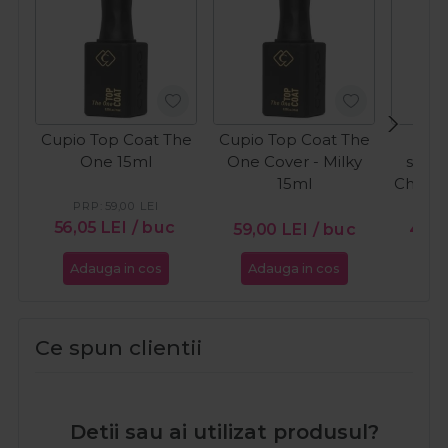
Cupio Top Coat The
Cupio Top Coat The
C
One 15ml
One Cover - Milky
semi
15ml
Chocol
Ca
PRP:
59,00
LEI
PR
56,05
LEI
/ buc
59,00
LEI
/ buc
46,5
Adauga in cos
Adauga in cos
Ada
Ce spun clientii
Detii sau ai utilizat produsul?