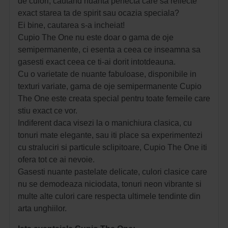
de culori, cautand nuanta perfecta care sa reflecte
exact starea ta de spirit sau ocazia speciala?
Ei bine, cautarea s-a incheiat!
Cupio The One nu este doar o gama de oje
semipermanente, ci esenta a ceea ce inseamna sa
gasesti exact ceea ce ti-ai dorit intotdeauna.
Cu o varietate de nuante fabuloase, disponibile in
texturi variate, gama de oje semipermanente Cupio
The One este creata special pentru toate femeile care
stiu exact ce vor.
Indiferent daca visezi la o manichiura clasica, cu
tonuri mate elegante, sau iti place sa experimentezi
cu straluciri si particule sclipitoare, Cupio The One iti
ofera tot ce ai nevoie.
Gasesti nuante pastelate delicate, culori clasice care
nu se demodeaza niciodata, tonuri neon vibrante si
multe alte culori care respecta ultimele tendinte din
arta unghiilor.