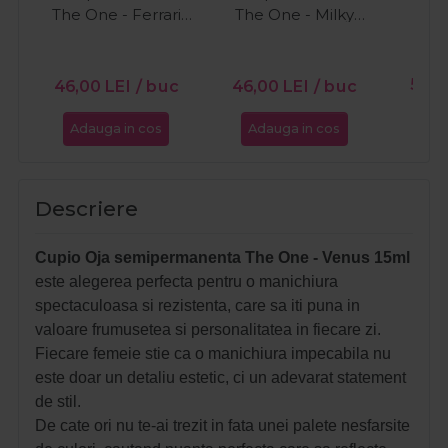
The One - Ferrari
The One - Milky
15ml
White 15ml
PR
56,0
46,00
LEI
/ buc
46,00
LEI
/ buc
Adauga in cos
Adauga in cos
Ada
Descriere
Cupio Oja semipermanenta The One - Venus 15ml
este alegerea perfecta pentru o manichiura
spectaculoasa si rezistenta, care sa iti puna in
valoare frumusetea si personalitatea in fiecare zi.
Fiecare femeie stie ca o manichiura impecabila nu
este doar un detaliu estetic, ci un adevarat statement
de stil.
De cate ori nu te-ai trezit in fata unei palete nesfarsite