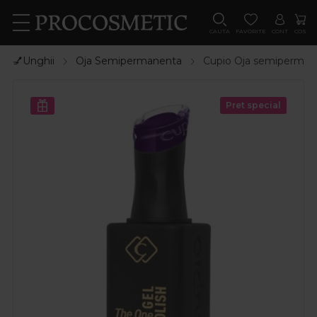
CAUTA
FAVORITE
CONT
COS
💅Unghii
Oja Semipermanenta
Cupio Oja semipermane
Pret special