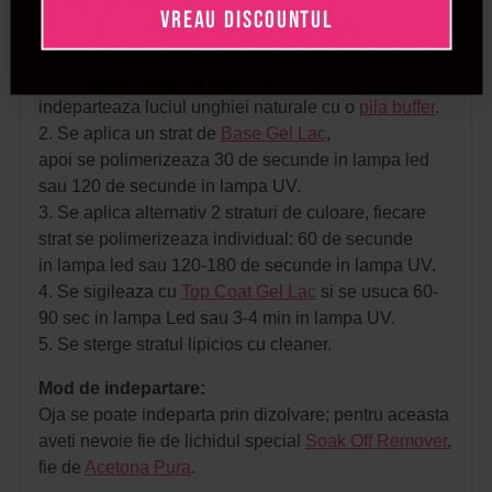
Mod de aplicare:
VREAU DISCOUNTUL
1. Se pregateste unghia naturala dupa metoda
standard: se da forma unghiilor, se imping cuticulele
si se indeparteaza cu
forfecuta
, se
indeparteaza luciul unghiei naturale cu o
pila buffer
.
2. Se aplica un strat de
Base Gel Lac
,
apoi se polimerizeaza 30 de secunde in lampa led
sau 120 de secunde in lampa UV.
3. Se aplica alternativ 2 straturi de culoare, fiecare
strat se polimerizeaza individual: 60 de secunde
in lampa led sau 120-180 de secunde in lampa UV.
4. Se sigileaza cu
Top Coat Gel Lac
si se usuca 60-
90 sec in lampa Led sau 3-4 min in lampa UV.
5. Se sterge stratul lipicios cu cleaner.
Mod de indepartare:
Oja se poate indeparta prin dizolvare; pentru aceasta
aveti nevoie fie de lichidul special
Soak Off Remover
,
fie de
Acetona Pura
.