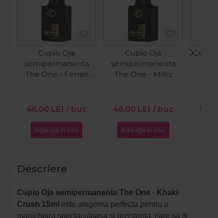
Cupio Oja
Cupio Oja
Cupio 
semipermanenta
semipermanenta
O
The One - Ferrari
The One - Milky
15ml
White 15ml
PR
56,0
46,00
LEI
/ buc
46,00
LEI
/ buc
Adauga in cos
Adauga in cos
Ada
Descriere
Cupio Oja semipermanenta The One - Khaki
Crush 15ml
este alegerea perfecta pentru o
manichiura spectaculoasa si rezistenta, care sa iti