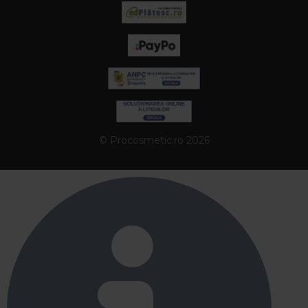
© Procosmetic.ro 2026