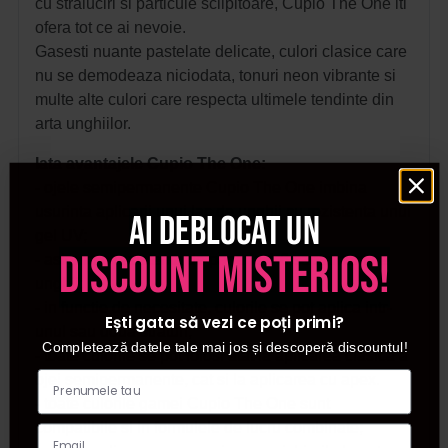
cu straluciri si particule sclipitoare, Cupio The One iti
ofera tot ce ai nevoie.
Gasesti nuante pastelate delicate, culori clasice care
nu se demodeaza niciodata, tonuri neon vibrante si
multe alte culori care respecta ultimele tendinte din
arta unghiilor.
Iata avantajele Cupio The One:
- ojele semipermanente Cupio The One imbina
usurinta aplicarii unui lac de unghii cu rezistenta unui
Ai deblocat un
gel UV;
discount misterios!
- asigura o rezistenta de pana la 4-6 saptamani pe
unghii;
- in functie de necesitate, culorile se pot aplica intr-
Ești gata să vezi ce poți primi?
unul sau doua straturi;
Completează datele tale mai jos și descoperă discountul!
- toate culorile se pot folosi atat la aplicarea clasica a
ojei semipermanente, cat si la aplicarea cu apex.
- toate culorile gamei Cupio The One sunt
compatibile si in formulele de lucru combinate;