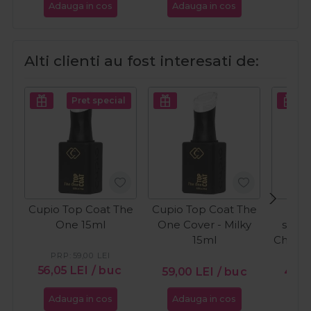
Adauga in cos
Adauga in cos
Ada
Alti clienti au fost interesati de:
Pret special
Cupio Top Coat The
Cupio Top Coat The
C
One 15ml
One Cover - Milky
semi
15ml
Chocol
Ca
PRP:
59,00
LEI
PR
56,05
LEI
/ buc
59,00
LEI
/ buc
46,5
Adauga in cos
Adauga in cos
Ada