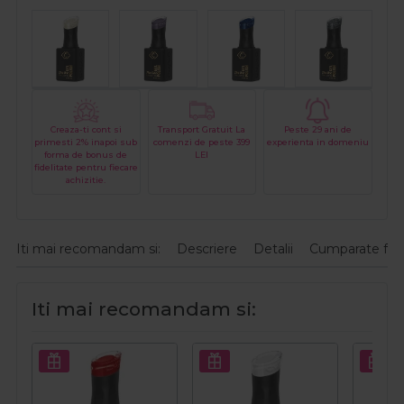
Creaza-ti cont si
Transport Gratuit La
Peste 29 ani de
primesti 2% inapoi sub
comenzi de peste 399
experienta in domeniu
forma de bonus de
LEI
fidelitate pentru fiecare
achizitie.
Iti mai recomandam si:
Descriere
Detalii
Cumparate fre
Iti mai recomandam si: