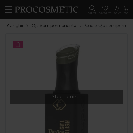
CAUTA
FAVORITE
CONT
COS
💅Unghii
Oja Semipermanenta
Cupio Oja semipermane
Stoc epuizat