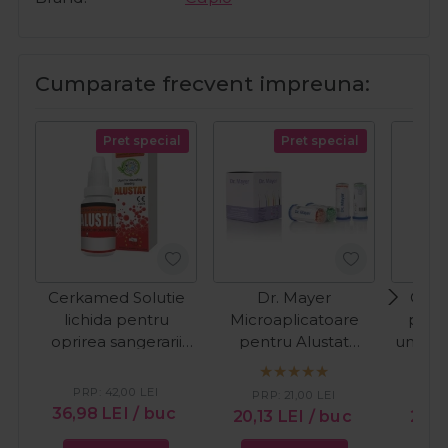
Cumparate frecvent impreuna:
Pret special
Pret special
Cerkamed Solutie
Dr. Mayer
Cupi
lichida pentru
Microaplicatoare
preg
oprirea sangerarii
pentru Alustat
unghii
Alustat 10ml
100buc
PRP:
42,00
LEI
PRP:
21,00
LEI
36,98
LEI
/ buc
20,13
LEI
/ buc
26,