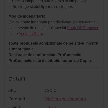
90 sec in lampa Led sau 3-4 min in lampa UV.
5. Se sterge stratul lipicios cu cleaner.
Mod de indepartare:
Oja se poate indeparta prin dizolvare; pentru aceasta
aveti nevoie fie de lichidul special
Soak Off Remover
,
fie de
Acetona Pura
.
Toate produsele achizitionate de pe site-ul nostru
sunt originale.
Declaratie de conformitate ProCosmetic.
ProCosmetic este distribuitor autorizat Cupio.
Detalii
SKU
C9010
Categorii
Oja Semipermanenta
Brand
Cupio