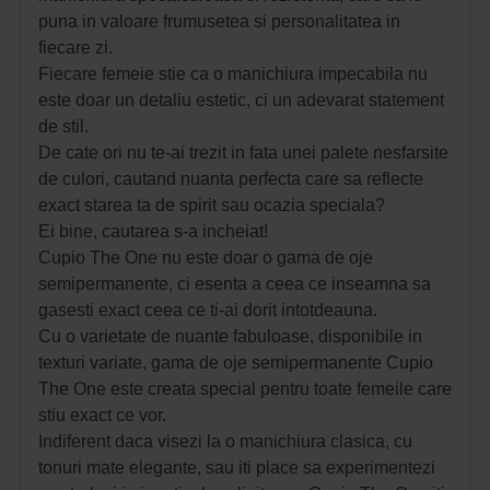
puna in valoare frumusetea si personalitatea in
fiecare zi.
Fiecare femeie stie ca o manichiura impecabila nu
este doar un detaliu estetic, ci un adevarat statement
de stil.
De cate ori nu te-ai trezit in fata unei palete nesfarsite
de culori, cautand nuanta perfecta care sa reflecte
exact starea ta de spirit sau ocazia speciala?
Ei bine, cautarea s-a incheiat!
Cupio The One nu este doar o gama de oje
semipermanente, ci esenta a ceea ce inseamna sa
gasesti exact ceea ce ti-ai dorit intotdeauna.
Cu o varietate de nuante fabuloase, disponibile in
texturi variate, gama de oje semipermanente Cupio
The One este creata special pentru toate femeile care
stiu exact ce vor.
Indiferent daca visezi la o manichiura clasica, cu
tonuri mate elegante, sau iti place sa experimentezi