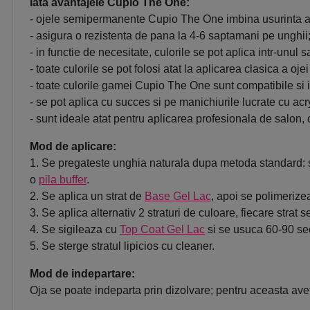
Iata avantajele Cupio The One:
- ojele semipermanente Cupio The One imbina usurinta apl
- asigura o rezistenta de pana la 4-6 saptamani pe unghii
- in functie de necesitate, culorile se pot aplica intr-unul s
- toate culorile se pot folosi atat la aplicarea clasica a o
- toate culorile gamei Cupio The One sunt compatibile si 
- se pot aplica cu succes si pe manichiurile lucrate cu acryl
- sunt ideale atat pentru aplicarea profesionala de salon, 
Mod de aplicare:
1. Se pregateste unghia naturala dupa metoda standard: s
o
pila buffer
.
2. Se aplica un strat de
Base Gel Lac
, apoi se polimeriz
3. Se aplica alternativ 2 straturi de culoare, fiecare st
4. Se sigileaza cu
Top Coat Gel Lac
si se usuca 60-90 se
5. Se sterge stratul lipicios cu cleaner.
Mod de indepartare:
Oja se poate indeparta prin dizolvare; pentru aceasta avet