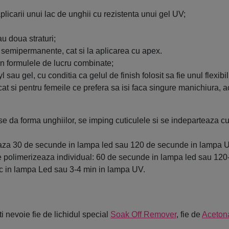
icarii unui lac de unghii cu rezistenta unui gel UV;
;
au doua straturi;
jei semipermanente, cat si la aplicarea cu apex.
in formulele de lucru combinate;
 sau gel, cu conditia ca gelul de finish folosit sa fie unul flexibil
cat si pentru femeile ce prefera sa isi faca singure manichiura, 
e da forma unghiilor, se imping cuticulele si se indeparteaza c
eaza 30 de secunde in lampa led sau 120 de secunde in lampa 
rat se polimerizeaza individual: 60 de secunde in lampa led sau 
c in lampa Led sau 3-4 min in lampa UV.
i nevoie fie de lichidul special
Soak Off Remover
, fie de
Aceton