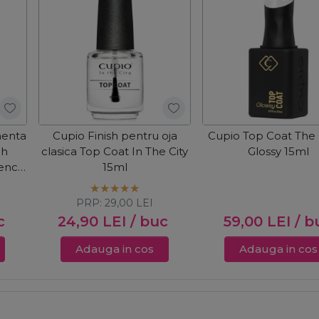
nenta
Cupio Finish pentru oja
Cupio Top Coat The
ch
clasica Top Coat In The City
Glossy 15ml
rench
15ml
PRP:
29,00
LEI
c
24,90
LEI
/ buc
59,00
LEI
/ b
Adauga in cos
Adauga in cos