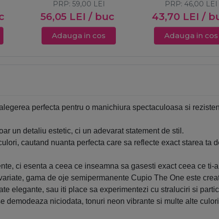
PRP:
59,00
LEI
PRP:
46,00
LEI
c
56,05
LEI
/ buc
43,70
LEI
/ b
Adauga in cos
Adauga in cos
alegerea perfecta pentru o manichiura spectaculoasa si rezistent
r un detaliu estetic, ci un adevarat statement de stil.
e culori, cautand nuanta perfecta care sa reflecte exact starea ta 
, ci esenta a ceea ce inseamna sa gasesti exact ceea ce ti-ai 
i variate, gama de oje semipermanente Cupio The One este creata 
te elegante, sau iti place sa experimentezi cu straluciri si parti
e demodeaza niciodata, tonuri neon vibrante si multe alte culori 