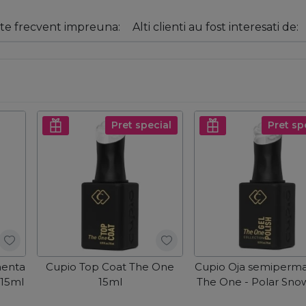
e frecvent impreuna:
Alti clienti au fost interesati de:
Pret special
Pret sp
nenta
Cupio Top Coat The One
Cupio Oja semiperm
 15ml
15ml
The One - Polar Sno