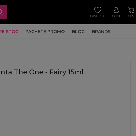
FAVORITE
CONT
COS
RE STOC
PACHETE PROMO
BLOG
BRANDS
ta The One - Fairy 15ml