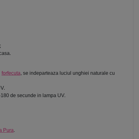
;
acasa.
u
forfecuta
, se indeparteaza luciul unghiei naturale cu
UV.
120-180 de secunde in lampa UV.
a Pura
.