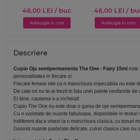
46,00
LEI
/ buc
46,00
LEI
/ bu
Adauga in cos
Adauga in cos
Descriere
Cupio Oja semipermanenta The One - Fairy 15ml
este 
personalitatea in fiecare zi.
Fiecare femeie stie ca o manichiura impecabila nu este doa
De cate ori nu te-ai trezit in fata unei palete nesfarsite d
Ei bine, cautarea s-a incheiat!
Cupio The One nu este doar o gama de oje semipermanente
Cu o varietate de nuante fabuloase, disponibile in textur
Indiferent daca visezi la o manichiura clasica, cu tonuri ma
Gasesti nuante pastelate delicate, culori clasice care nu s