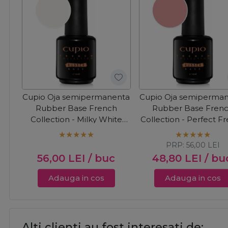
Cupio Oja semipermanenta
Cupio Oja semiperma
Rubber Base French
Rubber Base Fren
Collection - Milky White
Collection - Perfect F
15ml
15ml
PRP:
56,00
LEI
56,00
LEI
/ buc
48,80
LEI
/ bu
Adauga in cos
Adauga in cos
Alti clienti au fost interesati de: