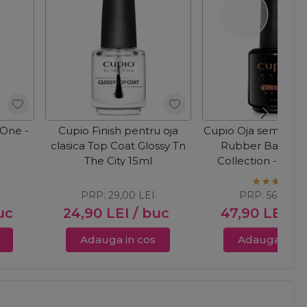
 One -
Cupio Finish pentru oja
Cupio Oja semiper
clasica Top Coat Glossy Tn
Rubber Base Fr
The City 15ml
Collection - Clea
PRP:
29,00
LEI
PRP:
56,00
LE
uc
24,90
LEI
/ buc
47,90
LEI
/ 
Adauga in cos
Adauga in c