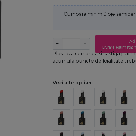
Cumpara minim 3 oje semiperm
Ad
−
+
Livrare estimata: m
Plaseaza comanda si castiga puncte
acumula puncte de loialitate trebui
Vezi alte optiuni