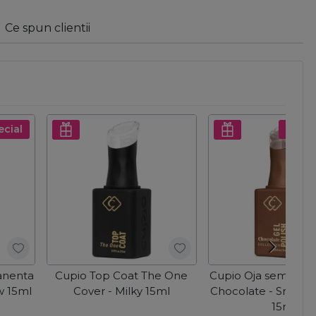
Ce spun clientii
ecial
Pret s
anenta
Cupio Top Coat The One
Cupio Oja semiper
w 15ml
Cover - Milky 15ml
Chocolate - Smoke
15ml