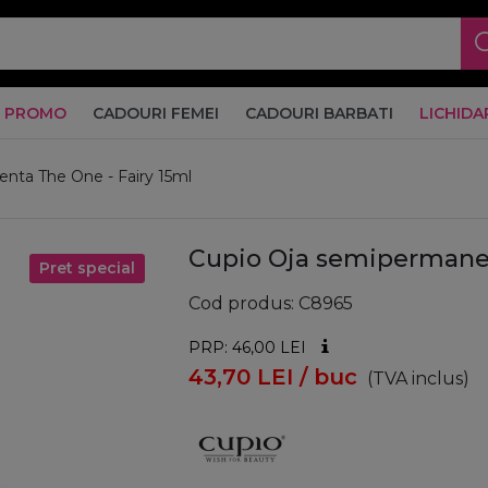
PROMO
CADOURI FEMEI
CADOURI BARBATI
LICHIDA
nta The One - Fairy 15ml
Cupio Oja semipermanen
Pret special
Cod produs
C8965
PRP: 46,00
LEI
43,70
LEI
/ buc
(TVA inclus)