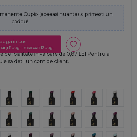
anente Cupio (aceeasi nuanta) si primesti un
cadou!
auga in cos
arți 11 aug. - miercuri 12 aug.
 de loialitate in valoare de
0,87
LEI
Pentru a
e sa detii un cont de client.