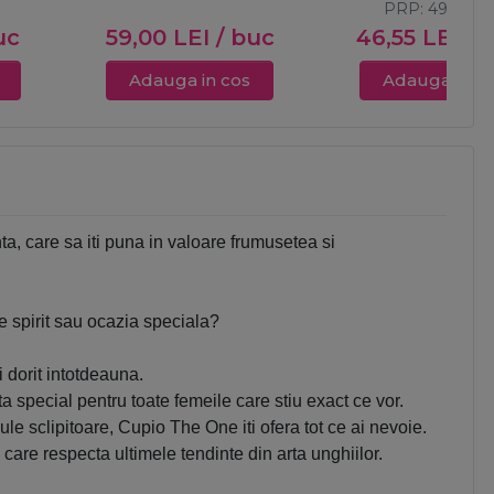
PRP:
49,00
L
uc
59,00
LEI
/ buc
46,55
LEI
/ 
Adauga in cos
Adauga in c
a, care sa iti puna in valoare frumusetea si
de spirit sau ocazia speciala?
dorit intotdeauna.
special pentru toate femeile care stiu exact ce vor.
cule sclipitoare, Cupio The One iti ofera tot ce ai nevoie.
care respecta ultimele tendinte din arta unghiilor.