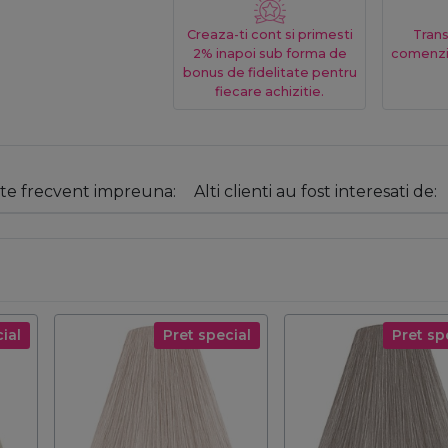
Creaza-ti cont si primesti
Trans
2% inapoi sub forma de
comenzi
bonus de fidelitate pentru
fiecare achizitie.
e frecvent impreuna:
Alti clienti au fost interesati de:
ial
Pret special
Pret sp