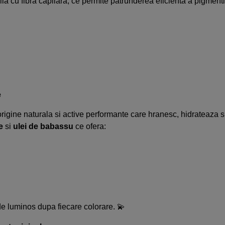
u fibra capilara, ce permite patrunderea eficienta a pigmentilor 
e
gine naturala si active performante care hranesc, hidrateaza si p
e
si
u
lei de babassu
ce ofera:
de luminos dupa fiecare colorare. 💫