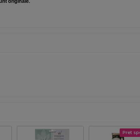
unt originale.
Pret sp