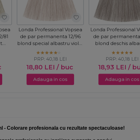
opsea
Londa Professional Vopsea
Londa Professional 
2/81
de par permanenta 12/96
de par permanenta
t
blond special albastru violet
blond deschis albas
60ml
cenusiu 60ml
PRP:
40,18
LEI
PRP:
40,18
LEI
c
18,80
LEI
/ buc
18,93
LEI
/ b
Adauga in cos
Adauga in cos
 Colorare profesionala cu rezultate spectaculoase!