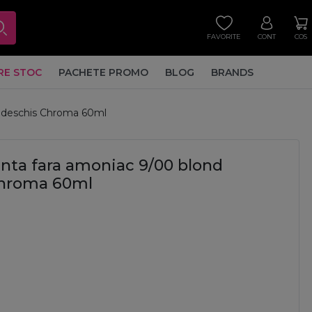
FAVORITE
CONT
COS
RE STOC
PACHETE PROMO
BLOG
BRANDS
e deschis Chroma 60ml
ta fara amoniac 9/00 blond
 Chroma 60ml