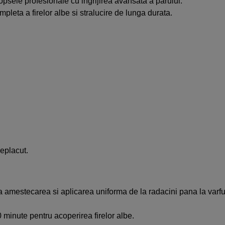
sele profesionale cu ingrijirea avansata a parului.
leta a firelor albe si stralucire de lunga durata.
eplacut.
amestecarea si aplicarea uniforma de la radacini pana la varfur
 minute pentru acoperirea firelor albe.