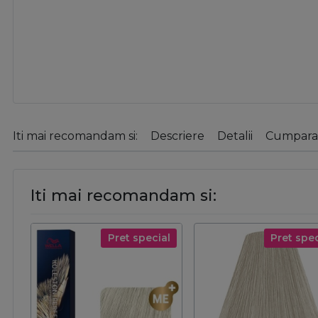
Iti mai recomandam si:
Descriere
Detalii
Cumparat
Iti mai recomandam si:
Pret special
Pret spec