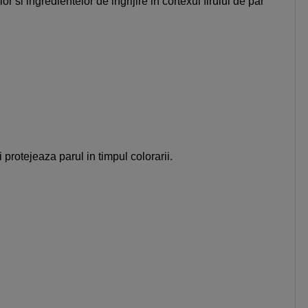
si ingredientelor de ingrijire in cortexul firului de par
rotejeaza parul in timpul colorarii.