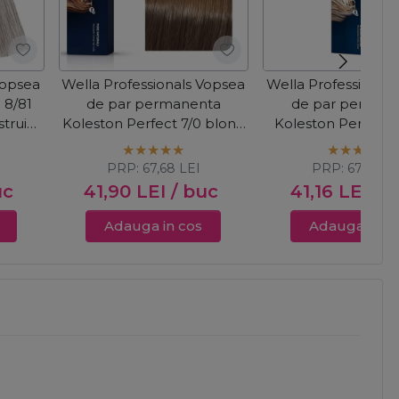
Vopsea
Wella Professionals Vopsea
Wella Professional
 8/81
de par permanenta
de par perman
trui
Koleston Perfect 7/0 blond
Koleston Perfect 
mediu 60ml
Blonde 12/96 blond
violet 60ml
PRP:
67,68
LEI
PRP:
67,68
LE
uc
41,90
LEI
/ buc
41,16
LEI
/ 
Adauga in cos
Adauga in c