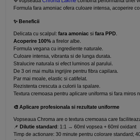
💙Vopseaua
Chroma Lakme
combina performanta unei vop
Formula fara amoniac ofera culoare intensa, acoperire comp
✨ Beneficii
Delicata cu scalpul:
fara amoniac
si
fara PPD
.
Acoperire 100%
a firelor albe.
Formula vegana cu ingrediente naturale.
Culoare intensa, vibranta si de lunga durata.
Stralucire naturala si efect luminos al parului.
De 3 ori mai multa ingrijire pentru fibra capilara.
Par mai moale, elastic si catifelat.
Rezistenta crescuta a culorii la spalare.
Textura cremoasa pentru aplicare uniforma si fara miros n
🎨 Aplicare profesionala si rezultate uniforme
Vopseaua Chroma are o textura cremoasa care faciliteaza 
📌
Dilutie standard
: 1:1 → 60ml vopsea + 60ml oxidant
Timp de actionare: 30 minute pentru colorare standard; 40