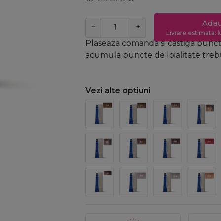
Adau
−
+
Livrare estimata: l
Plaseaza comanda si castiga puncte
acumula puncte de loialitate trebui
Vezi alte optiuni