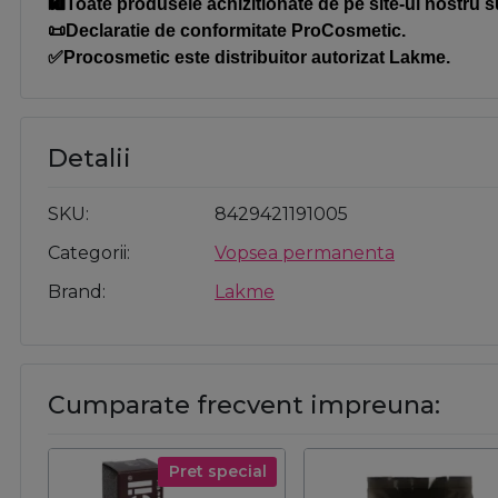
🛍️Toate produsele achizitionate de pe site-ul nostru s
📜Declaratie de conformitate ProCosmetic.
✅Procosmetic este distribuitor autorizat Lakme.
Detalii
SKU
8429421191005
Categorii
Vopsea permanenta
Brand
Lakme
Cumparate frecvent impreuna:
Pret special