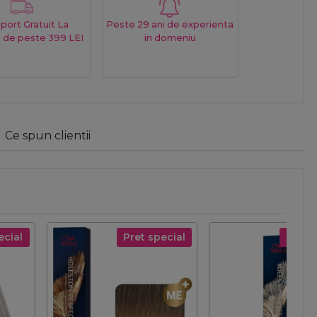
port Gratuit La
Peste 29 ani de experienta
 de peste 399 LEI
in domeniu
Ce spun clientii
ecial
Pret special
Pret s