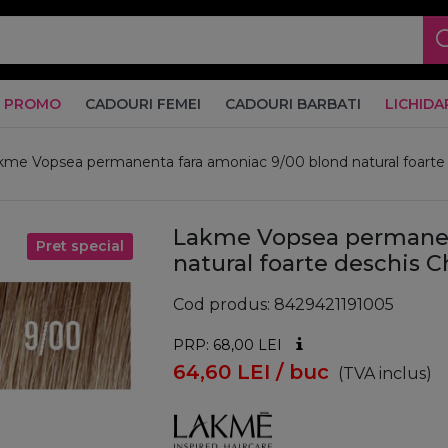
PROMO
CADOURI FEMEI
CADOURI BARBATI
LICHIDA
kme Vopsea permanenta fara amoniac 9/00 blond natural foart
Lakme Vopsea permanen
Pret special
natural foarte deschis
Cod produs
8429421191005
PRP: 68,00
LEI
64,60
LEI
/ buc
(TVA inclus)