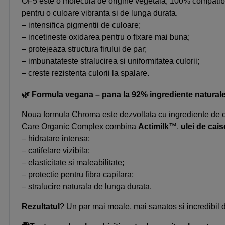
OF5 este o molecula de origine vegetala, 100% compatibila c
pentru o culoare vibranta si de lunga durata.
– intensifica pigmentii de culoare;
– incetineste oxidarea pentru o fixare mai buna;
– protejeaza structura firului de par;
– imbunatateste stralucirea si uniformitatea culorii;
– creste rezistenta culorii la spalare.
🌿 Formula vegana – pana la 92% ingrediente natural
Noua formula Chroma este dezvoltata cu ingrediente de ori
Care Organic Complex combina
Actimilk
™,
u
lei de cais
– hidratare intensa;
– catifelare vizibila;
– elasticitate si maleabilitate;
– protectie pentru fibra capilara;
– stralucire naturala de lunga durata.
Rezultatul
? Un par mai moale, mai sanatos si incredibil 