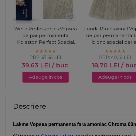
Wella Professionals Vopsea
Londa Professional V
de par permanenta
de par permanenta 1
Koleston Perfect Special
blond special perla
Blonde 12/81 blonde
cenusiu 60ml
albastrui cenusiu 60ml
PRP:
67,68
LEI
PRP:
40,18
LEI
39,63
LEI
/ buc
18,70
LEI
/ bu
Adauga in cos
Adauga in cos
Descriere
Lakme Vopsea permanenta fara amoniac Chroma 60ml -