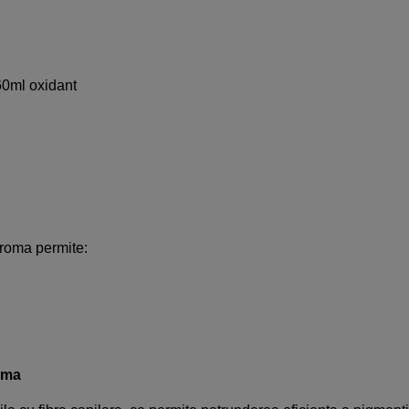
60ml oxidant
hroma permite:
xima