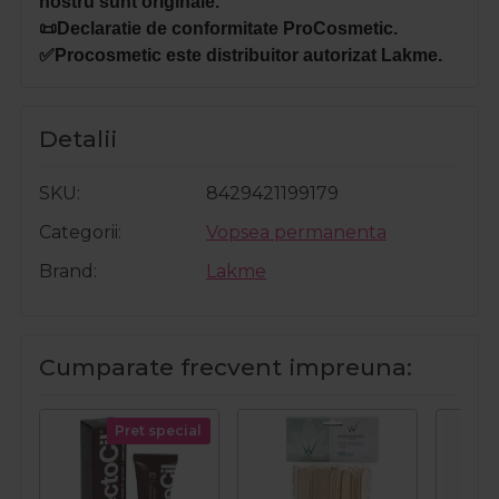
nostru sunt originale.
📜Declaratie de conformitate ProCosmetic.
✅Procosmetic este distribuitor autorizat Lakme.
Detalii
SKU
8429421199179
Categorii
Vopsea permanenta
Brand
Lakme
Cumparate frecvent impreuna:
Pret special