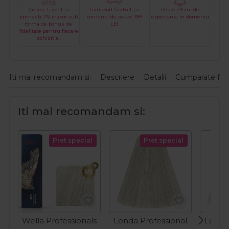
Creaza-ti cont si
Transport Gratuit La
Peste 29 ani de
primesti 2% inapoi sub
comenzi de peste 399
experienta in domeniu
forma de bonus de
LEI
fidelitate pentru fiecare
achizitie.
Iti mai recomandam si:
Descriere
Detalii
Cumparate fre
Iti mai recomandam si:
Pret special
Pret special
Wella Professionals
Londa Professional
Londa