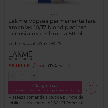
Lakme Vopsea permanenta fara
amoniac 10/17 blond platinat
cenusiu rece Chroma 60ml
Cod produs
8429421199179
68,00
LEI
/ buc
(TVA inclus)
−
+
Adauga in cos
Livrare estimata: marți 11 aug. - miercuri 12 aug.
Plaseaza comanda si castiga puncte de
loialitate in valoare de
1,36
LEI
Pentru a