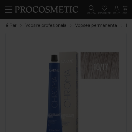
CAUTA
FAVORITE
CONT
COS
🧴Par
Vopsire profesionala
Vopsea permanenta
La