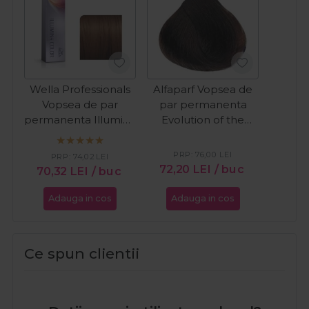
Wella Professionals
Alfaparf Vopsea de
Vopsea de par
par permanenta
permanenta Illumina
Evolution of the
Color 5/7 castaniu
Color nr. 7.32 blond
deschis maro 60ml
mediu auriu violet
PRP:
76,00
LEI
PRP:
74,02
LEI
60ml
72,20
LEI
/ buc
70,32
LEI
/ buc
Adauga in cos
Adauga in cos
Ce spun clientii