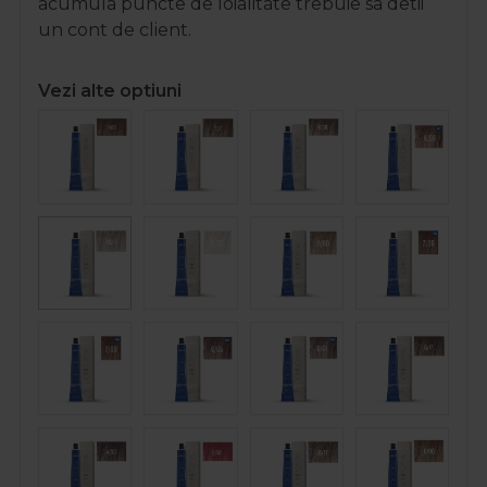
acumula puncte de loialitate trebuie sa detii
un cont de client.
Vezi alte optiuni