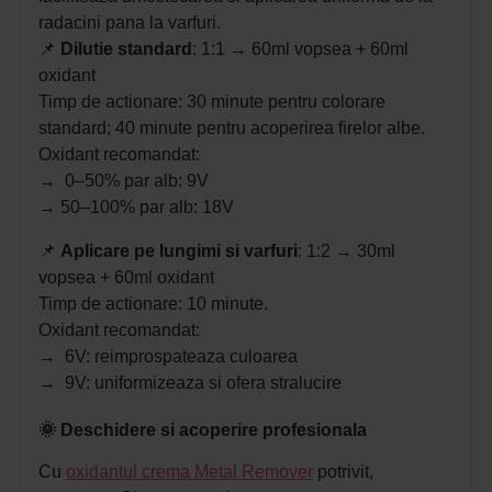
radacini pana la varfuri.
📌
Dilutie standard
: 1:1 → 60ml vopsea + 60ml
oxidant
Timp de actionare: 30 minute pentru colorare
standard; 40 minute pentru acoperirea firelor albe.
Oxidant recomandat:
→ 0–50% par alb: 9V
→ 50–100% par alb: 18V
📌
Aplicare pe lungimi si varfuri
: 1:2 → 30ml
vopsea + 60ml oxidant
Timp de actionare: 10 minute.
Oxidant recomandat:
→ 6V: reimprospateaza culoarea
→ 9V: uniformizeaza si ofera stralucire
🌞 Deschidere si acoperire profesionala
Cu
oxidantul crema Metal Remover
potrivit,