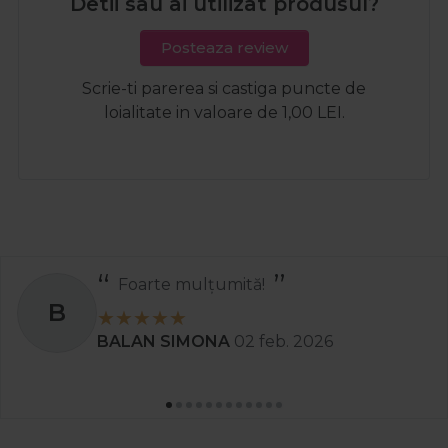
Detii sau ai utilizat produsul?
Posteaza review
Scrie-ti parerea si castiga puncte de
loialitate in valoare de 1,00 LEI.
ulțumită!
Recom
S
MONA
02 feb. 2026
Stanciu A