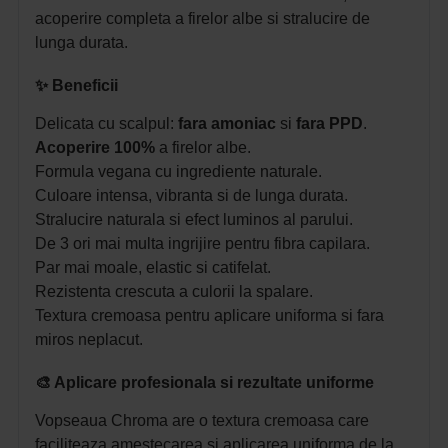
acoperire completa a firelor albe si stralucire de
lunga durata.
✨ Beneficii
Delicata cu scalpul:
fara amoniac
si
fara PPD
.
Acoperire 100%
a firelor albe.
Formula vegana cu ingrediente naturale.
Culoare intensa, vibranta si de lunga durata.
Stralucire naturala si efect luminos al parului.
De 3 ori mai multa ingrijire pentru fibra capilara.
Par mai moale, elastic si catifelat.
Rezistenta crescuta a culorii la spalare.
Textura cremoasa pentru aplicare uniforma si fara
miros neplacut.
🎨 Aplicare profesionala si rezultate uniforme
Vopseaua Chroma are o textura cremoasa care
faciliteaza amestecarea si aplicarea uniforma de la