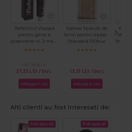
Refectocil Vopsea
Italwax Spatule de
Kiepe
pentru gene si
lemn pentru epilat -
Masina
sprancene nr. 3 maro
Standard 100buc
fir Pre
natural 15ml
C
PR
27
PRP:
28,56
LEI
27,35
LEI
/ buc
13,21
LEI
/ buc
Adauga in cos
Adauga in cos
Ada
Alti clienti au fost interesati de:
Pret special
Pret special