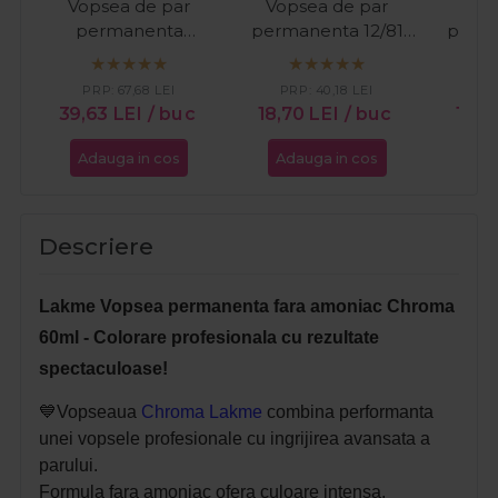
Vopsea de par
Vopsea de par
Vop
permanenta
permanenta 12/81
perma
Koleston Perfect
blond special perlat
blo
Special Blonde 12/81
cenusiu 60ml
albast
PRP:
67,68
LEI
PRP:
40,18
LEI
PR
blonde albastrui
39,63
LEI
/ buc
18,70
LEI
/ buc
18,8
cenusiu 60ml
Adauga in cos
Adauga in cos
Ada
Descriere
Lakme Vopsea permanenta fara amoniac Chroma
60ml - Colorare profesionala cu rezultate
spectaculoase!
💙Vopseaua
Chroma Lakme
combina performanta
unei vopsele profesionale cu ingrijirea avansata a
parului.
Formula fara amoniac ofera culoare intensa,