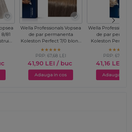
Vopsea
Wella Professionals Vopsea
Wella Professional
 8/81
de par permanenta
de par perman
trui
Koleston Perfect 7/0 blond
Koleston Perfect 
mediu 60ml
Blonde 12/96 blond
violet 60ml
PRP:
67,68
LEI
PRP:
67,68
LE
uc
41,90
LEI
/ buc
41,16
LEI
/ 
Adauga in cos
Adauga in c