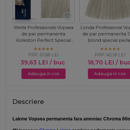
Wella Professionals Vopsea
Londa Professional V
de par permanenta
de par permanenta 1
Koleston Perfect Special
blond special perla
Blonde 12/81 blonde
cenusiu 60ml
albastrui cenusiu 60ml
PRP:
67,68
LEI
PRP:
40,18
LEI
39,63
LEI
/ buc
18,70
LEI
/ bu
Adauga in cos
Adauga in cos
Descriere
Lakme Vopsea permanenta fara amoniac Chroma 60ml -