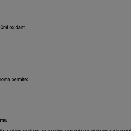
60ml oxidant
hroma permite:
xima