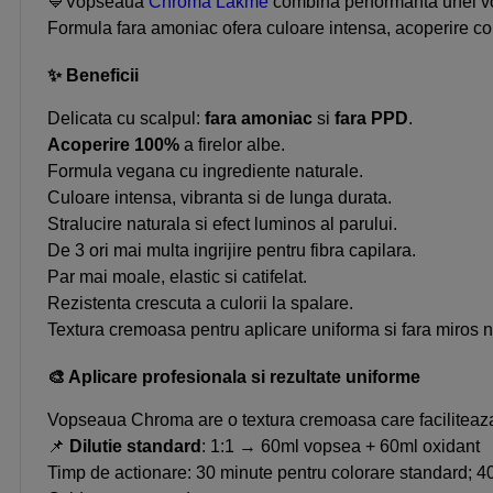
💙Vopseaua
Chroma Lakme
combina performanta unei vop
Formula fara amoniac ofera culoare intensa, acoperire comp
✨ Beneficii
Delicata cu scalpul:
fara amoniac
si
fara PPD
.
Acoperire 100%
a firelor albe.
Formula vegana cu ingrediente naturale.
Culoare intensa, vibranta si de lunga durata.
Stralucire naturala si efect luminos al parului.
De 3 ori mai multa ingrijire pentru fibra capilara.
Par mai moale, elastic si catifelat.
Rezistenta crescuta a culorii la spalare.
Textura cremoasa pentru aplicare uniforma si fara miros n
🎨 Aplicare profesionala si rezultate uniforme
Vopseaua Chroma are o textura cremoasa care faciliteaza 
📌
Dilutie standard
: 1:1 → 60ml vopsea + 60ml oxidant
Timp de actionare: 30 minute pentru colorare standard; 40