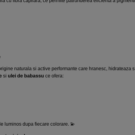
u fibra capilara, ce permite patrunderea eficienta a pigmentilor 
e
gine naturala si active performante care hranesc, hidrateaza si p
e
si
u
lei de babassu
ce ofera:
de luminos dupa fiecare colorare. 💫