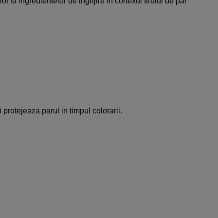
si ingredientelor de ingrijire in cortexul firului de par
rotejeaza parul in timpul colorarii.