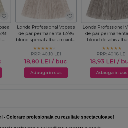
opsea
Londa Professional Vopsea
Londa Professional 
2/81
de par permanenta 12/96
de par permanenta
t
blond special albastru violet
blond deschis albas
60ml
cenusiu 60ml
PRP:
40,18
LEI
PRP:
40,18
LEI
c
18,80
LEI
/ buc
18,93
LEI
/ b
Adauga in cos
Adauga in cos
 Colorare profesionala cu rezultate spectaculoase!