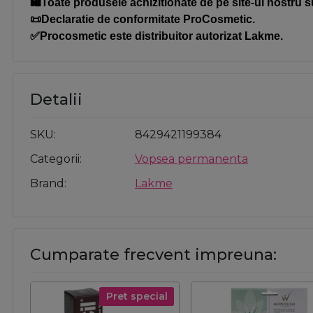
🛍️Toate produsele achizitionate de pe site-ul nostru s
📜Declaratie de conformitate ProCosmetic.
✅Procosmetic este distribuitor autorizat Lakme.
Detalii
SKU
8429421199384
Categorii
Vopsea permanenta
Brand
Lakme
Cumparate frecvent impreuna:
Pret special