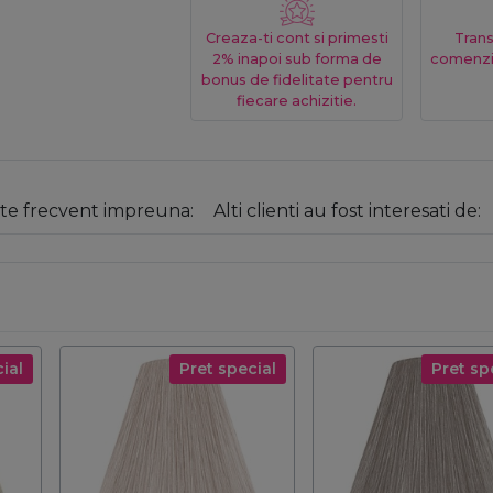
Creaza-ti cont si primesti
Trans
2% inapoi sub forma de
comenzi
bonus de fidelitate pentru
fiecare achizitie.
e frecvent impreuna:
Alti clienti au fost interesati de:
ial
Pret special
Pret sp