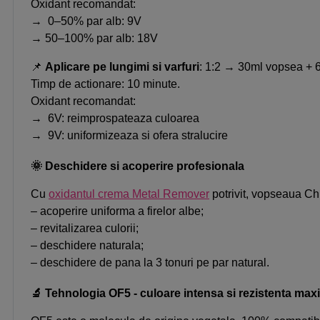
Oxidant recomandat:
→ 0–50% par alb: 9V
→ 50–100% par alb: 18V
📌
Aplicare pe lungimi si varfuri
: 1:2 → 30ml vopsea + 
Timp de actionare: 10 minute.
Oxidant recomandat:
→ 6V: reimprospateaza culoarea
→ 9V: uniformizeaza si ofera stralucire
🌞 Deschidere si acoperire profesionala
Cu
oxidantul crema Metal Remover
potrivit, vopseaua C
– acoperire uniforma a firelor albe;
– revitalizarea culorii;
– deschidere naturala;
– deschidere de pana la 3 tonuri pe par natural.
🔬 Tehnologia OF5 - culoare intensa si rezistenta ma