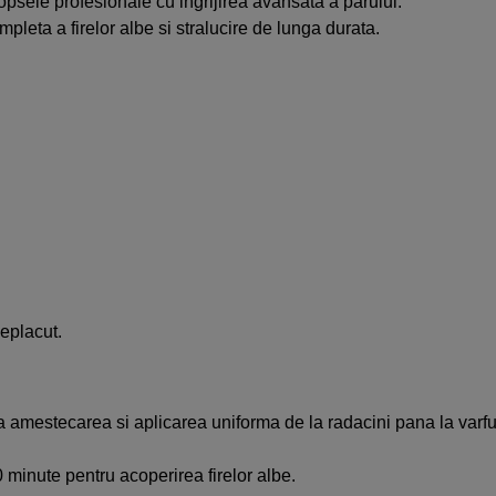
sele profesionale cu ingrijirea avansata a parului.
leta a firelor albe si stralucire de lunga durata.
eplacut.
amestecarea si aplicarea uniforma de la radacini pana la varfur
 minute pentru acoperirea firelor albe.