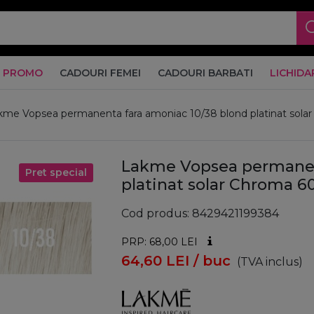
PROMO
CADOURI FEMEI
CADOURI BARBATI
LICHIDA
kme Vopsea permanenta fara amoniac 10/38 blond platinat sola
Lakme Vopsea permanen
Pret special
platinat solar Chroma 6
Cod produs
8429421199384
PRP: 68,00
LEI
64,60
LEI
/ buc
(TVA inclus)