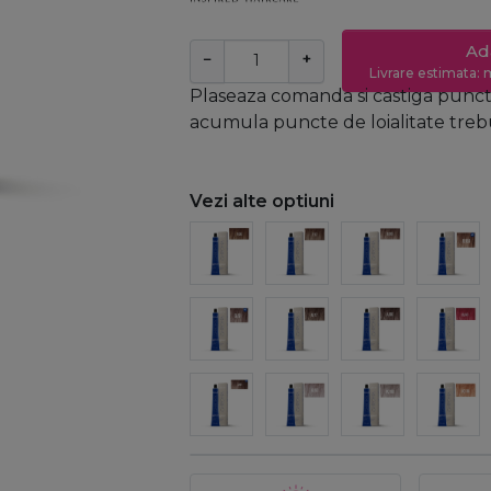
Ad
−
+
Livrare estimata: m
Plaseaza comanda si castiga puncte
acumula puncte de loialitate trebui
Vezi alte optiuni