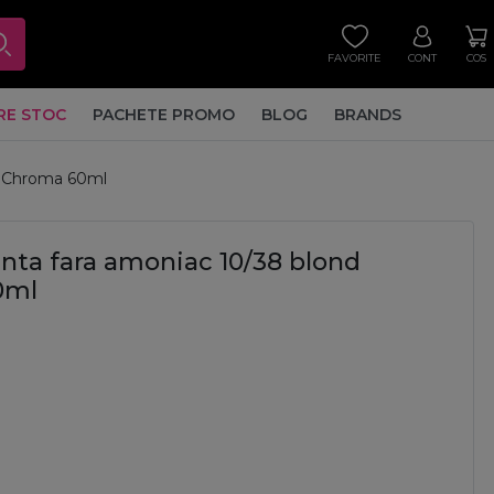
FAVORITE
CONT
COS
RE STOC
PACHETE PROMO
BLOG
BRANDS
r Chroma 60ml
ta fara amoniac 10/38 blond
0ml