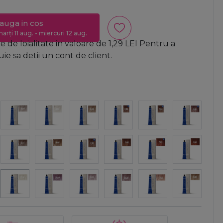
auga in cos
arți 11 aug. - miercuri 12 aug.
 de loialitate in valoare de
1,29
LEI
Pentru a
e sa detii un cont de client.