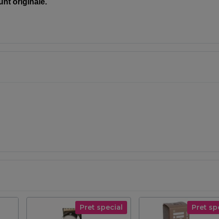
unt originale.
Pret special
Pret sp