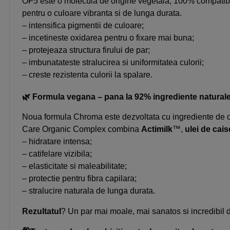
OF5 este o molecula de origine vegetala, 100% compatibila c
pentru o culoare vibranta si de lunga durata.
– intensifica pigmentii de culoare;
– incetineste oxidarea pentru o fixare mai buna;
– protejeaza structura firului de par;
– imbunatateste stralucirea si uniformitatea culorii;
– creste rezistenta culorii la spalare.
🌿 Formula vegana – pana la 92% ingrediente natural
Noua formula Chroma este dezvoltata cu ingrediente de ori
Care Organic Complex combina
Actimilk
™,
u
lei de cais
– hidratare intensa;
– catifelare vizibila;
– elasticitate si maleabilitate;
– protectie pentru fibra capilara;
– stralucire naturala de lunga durata.
Rezultatul
? Un par mai moale, mai sanatos si incredibil 