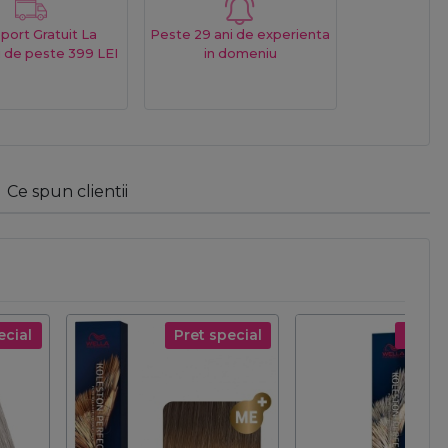
port Gratuit La
Peste 29 ani de experienta
 de peste 399 LEI
in domeniu
Ce spun clientii
ecial
Pret special
Pret s