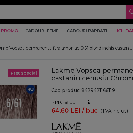
PROMO
CADOURI FEMEI
CADOURI BARBATI
LICHIDA
kme Vopsea permanenta fara amoniac 6/61 blond inchis castani
Lakme Vopsea permanent
Pret special
castaniu cenusiu Chro
Cod produs
8429421166119
PRP: 68,00
LEI
64,60
LEI
/ buc
(TVA inclus)