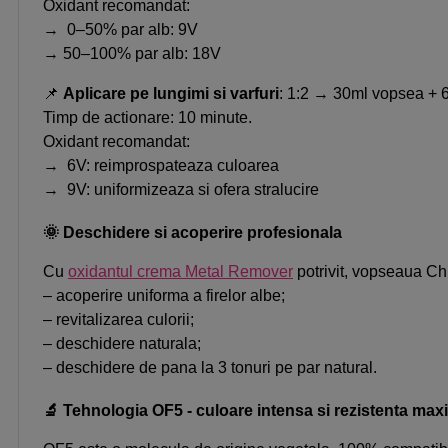
Oxidant recomandat:
→ 0–50% par alb: 9V
→ 50–100% par alb: 18V
📌
Aplicare pe lungimi si varfuri
: 1:2 → 30ml vopsea + 
Timp de actionare: 10 minute.
Oxidant recomandat:
→ 6V: reimprospateaza culoarea
→ 9V: uniformizeaza si ofera stralucire
🌞 Deschidere si acoperire profesionala
Cu
oxidantul crema Metal Remover
potrivit, vopseaua C
– acoperire uniforma a firelor albe;
– revitalizarea culorii;
– deschidere naturala;
– deschidere de pana la 3 tonuri pe par natural.
🔬 Tehnologia OF5 - culoare intensa si rezistenta ma