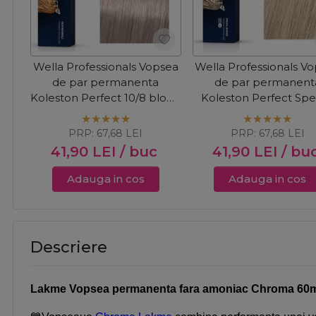
Wella Professionals Vopsea
Wella Professionals V
de par permanenta
de par permanent
Koleston Perfect 10/8 blond
Koleston Perfect Spe
luminos deschis albastrui
Blonde 12/89 blon
60ml
albastrui perlat 60
PRP:
67,68
LEI
PRP:
67,68
LEI
41,90
LEI
/ buc
41,90
LEI
/ bu
Adauga in cos
Adauga in cos
Descriere
Lakme Vopsea permanenta fara amoniac Chroma 60ml -