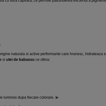
u fibra capilara, ce permite patrunderea eficienta a pigmentilor 
e
gine naturala si active performante care hranesc, hidrateaza si p
e
si
u
lei de babassu
ce ofera:
de luminos dupa fiecare colorare. 💫