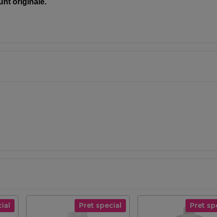
unt originale.
ial
Pret special
Pret sp