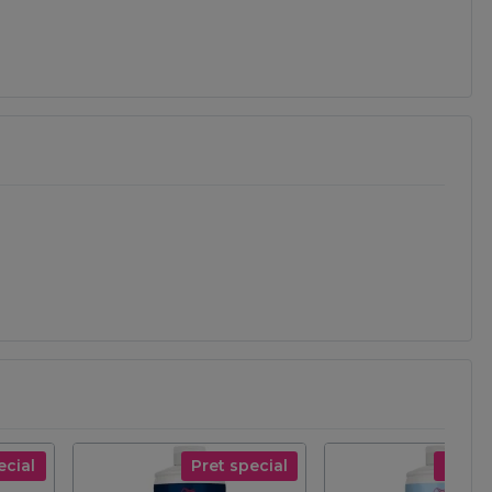
ecial
Pret special
Pret s