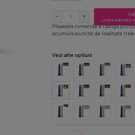
Ad
−
+
Livrare estimata: m
Plaseaza comanda si castiga puncte
acumula puncte de loialitate trebui
Vezi alte optiuni