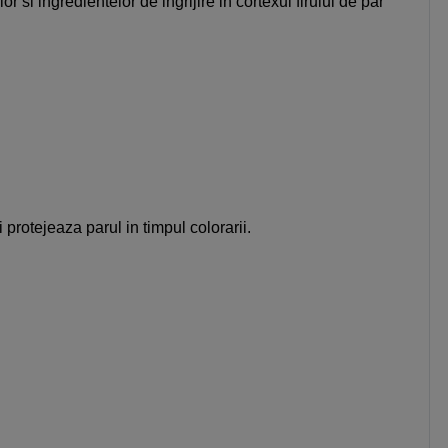
si ingredientelor de ingrijire in cortexul firului de par
rotejeaza parul in timpul colorarii.