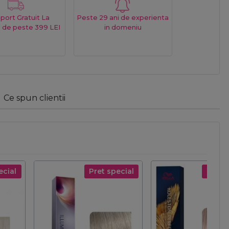
port Gratuit La
Peste 29 ani de experienta
 de peste 399 LEI
in domeniu
Ce spun clientii
ecial
Pret special
Pret s