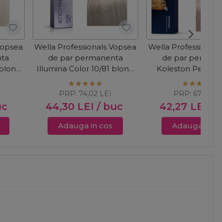
Vopsea
Wella Professionals Vopsea
Wella Professional
nta
de par permanenta
de par perman
 blond
Illumina Color 10/81 blond
Koleston Perfect
t 60ml
deschis perlat cenusiu 60ml
blond luminos de
perlat violet 6
PRP:
74,02
LEI
PRP:
67,68
LE
uc
44,30
LEI
/ buc
42,27
LEI
/ 
Adauga in cos
Adauga in c