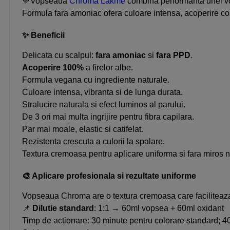
💙Vopseaua
Chroma Lakme
combina performanta unei vop
Formula fara amoniac ofera culoare intensa, acoperire comp
✨ Beneficii
Delicata cu scalpul:
fara amoniac
si
fara PPD
.
Acoperire 100%
a firelor albe.
Formula vegana cu ingrediente naturale.
Culoare intensa, vibranta si de lunga durata.
Stralucire naturala si efect luminos al parului.
De 3 ori mai multa ingrijire pentru fibra capilara.
Par mai moale, elastic si catifelat.
Rezistenta crescuta a culorii la spalare.
Textura cremoasa pentru aplicare uniforma si fara miros n
🎨 Aplicare profesionala si rezultate uniforme
Vopseaua Chroma are o textura cremoasa care faciliteaza 
📌
Dilutie standard
: 1:1 → 60ml vopsea + 60ml oxidant
Timp de actionare: 30 minute pentru colorare standard; 40