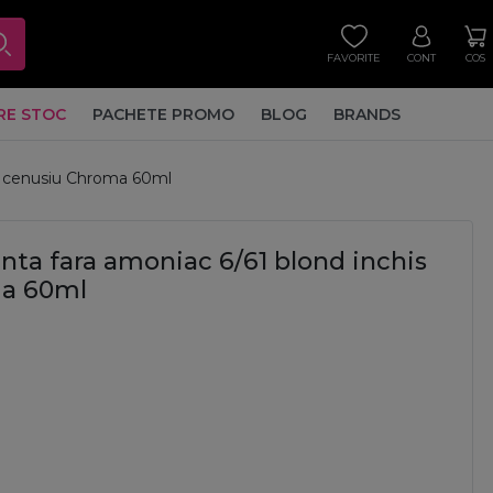
FAVORITE
CONT
COS
RE STOC
PACHETE PROMO
BLOG
BRANDS
u cenusiu Chroma 60ml
a fara amoniac 6/61 blond inchis
ma 60ml