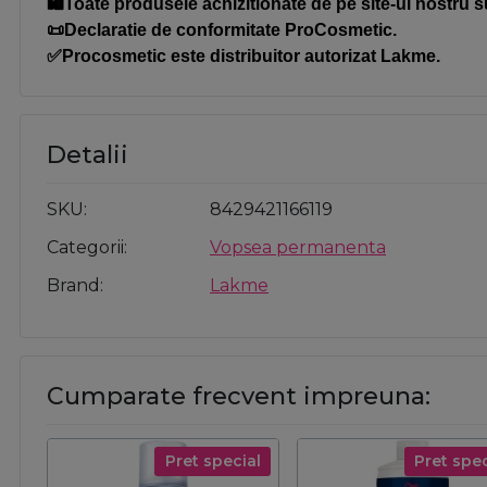
🛍️Toate produsele achizitionate de pe site-ul nostru s
📜Declaratie de conformitate ProCosmetic.
✅Procosmetic este distribuitor autorizat Lakme.
Detalii
SKU
8429421166119
Categorii
Vopsea permanenta
Brand
Lakme
Cumparate frecvent impreuna:
Pret special
Pret spec