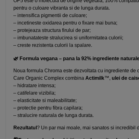
OF5 este o molecula de origine vegetala, 100% compatibila c
pentru o culoare vibranta si de lunga durata.
– intensifica pigmentii de culoare;
– incetineste oxidarea pentru o fixare mai buna;
– protejeaza structura firului de par;
– imbunatateste stralucirea si uniformitatea culorii;
– creste rezistenta culorii la spalare.
🌿 Formula vegana – pana la 92% ingrediente natural
Noua formula Chroma este dezvoltata cu ingrediente de ori
Care Organic Complex combina
Actimilk
™,
u
lei de cais
– hidratare intensa;
– catifelare vizibila;
– elasticitate si maleabilitate;
– protectie pentru fibra capilara;
– stralucire naturala de lunga durata.
Rezultatul
? Un par mai moale, mai sanatos si incredibil 