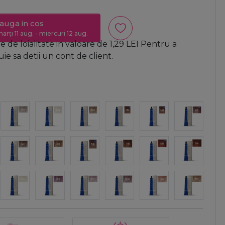
auga in cos
arți 11 aug. - miercuri 12 aug.
 de loialitate in valoare de
1,29
LEI
Pentru a
e sa detii un cont de client.