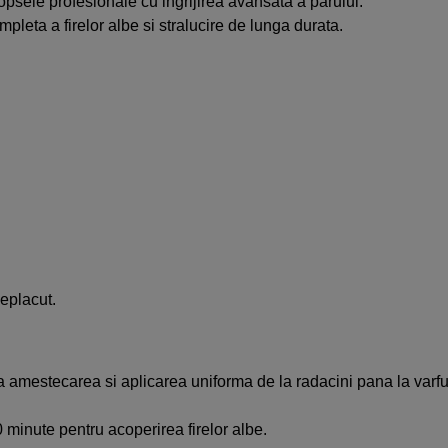
sele profesionale cu ingrijirea avansata a parului.
leta a firelor albe si stralucire de lunga durata.
eplacut.
amestecarea si aplicarea uniforma de la radacini pana la varfur
 minute pentru acoperirea firelor albe.