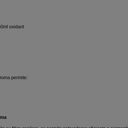
60ml oxidant
hroma permite:
xima