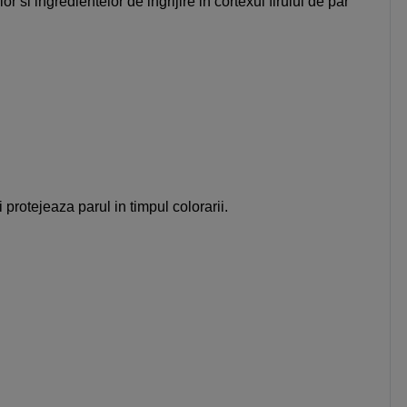
si ingredientelor de ingrijire in cortexul firului de par
rotejeaza parul in timpul colorarii.