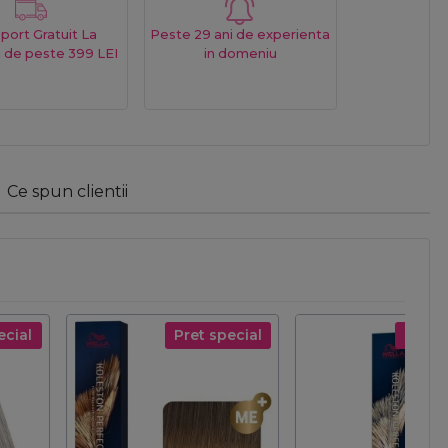
port Gratuit La
Peste 29 ani de experienta
 de peste 399 LEI
in domeniu
Ce spun clientii
ecial
Pret special
Pret s