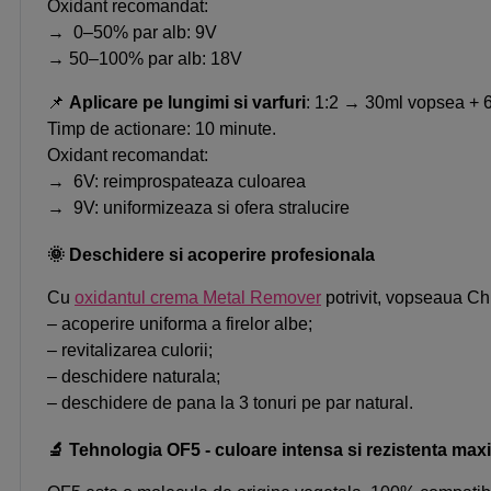
Oxidant recomandat:
→ 0–50% par alb: 9V
→ 50–100% par alb: 18V
📌
Aplicare pe lungimi si varfuri
: 1:2 → 30ml vopsea + 
Timp de actionare: 10 minute.
Oxidant recomandat:
→ 6V: reimprospateaza culoarea
→ 9V: uniformizeaza si ofera stralucire
🌞 Deschidere si acoperire profesionala
Cu
oxidantul crema Metal Remover
potrivit, vopseaua C
– acoperire uniforma a firelor albe;
– revitalizarea culorii;
– deschidere naturala;
– deschidere de pana la 3 tonuri pe par natural.
🔬 Tehnologia OF5 - culoare intensa si rezistenta ma