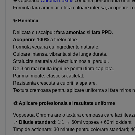
💙Vopseaua
Chroma Lakme
combina performanta unei vop
Formula fara amoniac ofera culoare intensa, acoperire comp
✨ Beneficii
Delicata cu scalpul:
fara amoniac
si
fara PPD
.
Acoperire 100%
a firelor albe.
Formula vegana cu ingrediente naturale.
Culoare intensa, vibranta si de lunga durata.
Stralucire naturala si efect luminos al parului.
De 3 ori mai multa ingrijire pentru fibra capilara.
Par mai moale, elastic si catifelat.
Rezistenta crescuta a culorii la spalare.
Textura cremoasa pentru aplicare uniforma si fara miros n
🎨 Aplicare profesionala si rezultate uniforme
Vopseaua Chroma are o textura cremoasa care faciliteaza 
📌
Dilutie standard
: 1:1 → 60ml vopsea + 60ml oxidant
Timp de actionare: 30 minute pentru colorare standard; 40