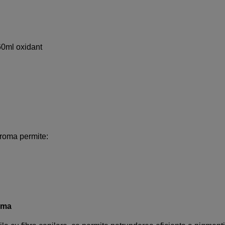
60ml oxidant
hroma permite:
xima