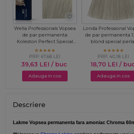
Wella Professionals Vopsea
Londa Professional V
de par permanenta
de par permanenta 1
Koleston Perfect Special
blond special perla
Blonde 12/81 blonde
cenusiu 60ml
albastrui cenusiu 60ml
PRP:
67,68
LEI
PRP:
40,18
LEI
39,63
LEI
/ buc
18,70
LEI
/ bu
Adauga in cos
Adauga in cos
Descriere
Lakme Vopsea permanenta fara amoniac Chroma 60ml -