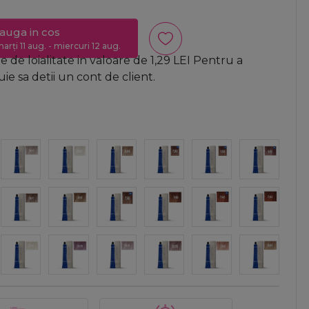
auga in cos
arți 11 aug. - miercuri 12 aug.
 de loialitate in valoare de
1,29
LEI
Pentru a
e sa detii un cont de client.