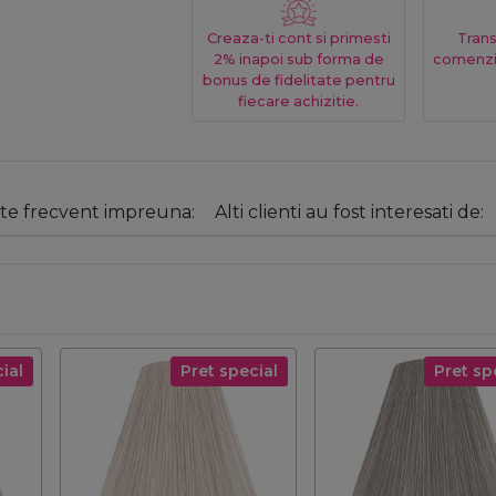
Creaza-ti cont si primesti
Trans
2% inapoi sub forma de
comenzi
bonus de fidelitate pentru
fiecare achizitie.
e frecvent impreuna:
Alti clienti au fost interesati de:
ial
Pret special
Pret sp