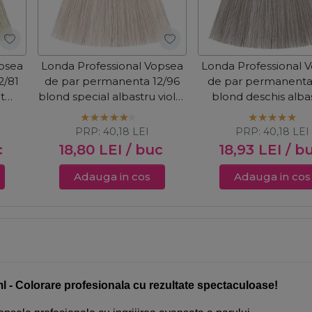
opsea
Londa Professional Vopsea
Londa Professional 
2/81
de par permanenta 12/96
de par permanenta
t
blond special albastru violet
blond deschis albas
60ml
cenusiu 60ml
PRP:
40,18
LEI
PRP:
40,18
LEI
c
18,80
LEI
/ buc
18,93
LEI
/ b
Adauga in cos
Adauga in cos
 Colorare profesionala cu rezultate spectaculoase!