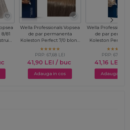
Vopsea
Wella Professionals Vopsea
Wella Professional
 8/81
de par permanenta
de par perman
trui
Koleston Perfect 7/0 blond
Koleston Perfect 
mediu 60ml
Blonde 12/96 blond
violet 60ml
PRP:
67,68
LEI
PRP:
67,68
LE
uc
41,90
LEI
/ buc
41,16
LEI
/ 
Adauga in cos
Adauga in c