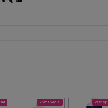
unt originale.
ial
Pret special
Pret sp