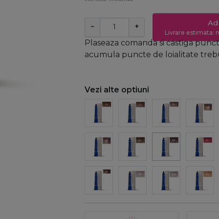
Ad
−
+
Livrare estimata: m
Plaseaza comanda si castiga puncte
acumula puncte de loialitate trebui
Vezi alte optiuni