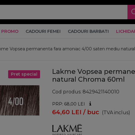
PROMO
CADOURI FEMEI
CADOURI BARBATI
LICHIDA
kme Vopsea permanenta fara amoniac 4/00 saten mediu natura
Lakme Vopsea permanen
Pret special
natural Chroma 60ml
Cod produs
8429421140010
PRP: 68,00
LEI
64,60
LEI
/ buc
(TVA inclus)