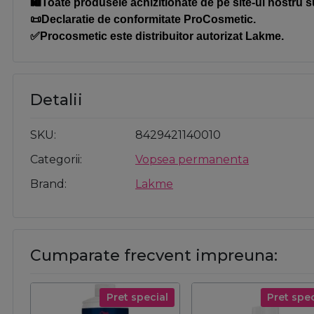
🛍️Toate produsele achizitionate de pe site-ul nostru s
📜Declaratie de conformitate ProCosmetic.
✅Procosmetic este distribuitor autorizat Lakme.
Detalii
SKU
8429421140010
Categorii
Vopsea permanenta
Brand
Lakme
Cumparate frecvent impreuna:
Pret special
Pret spec