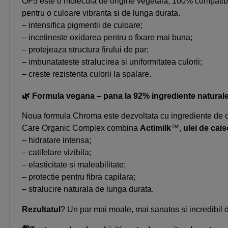
OF5 este o molecula de origine vegetala, 100% compatibila c
pentru o culoare vibranta si de lunga durata.
– intensifica pigmentii de culoare;
– incetineste oxidarea pentru o fixare mai buna;
– protejeaza structura firului de par;
– imbunatateste stralucirea si uniformitatea culorii;
– creste rezistenta culorii la spalare.
🌿 Formula vegana – pana la 92% ingrediente natural
Noua formula Chroma este dezvoltata cu ingrediente de ori
Care Organic Complex combina
Actimilk
™,
u
lei de cais
– hidratare intensa;
– catifelare vizibila;
– elasticitate si maleabilitate;
– protectie pentru fibra capilara;
– stralucire naturala de lunga durata.
Rezultatul
? Un par mai moale, mai sanatos si incredibil 