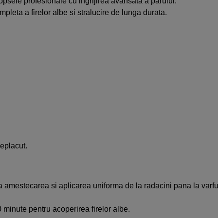
sele profesionale cu ingrijirea avansata a parului.
leta a firelor albe si stralucire de lunga durata.
eplacut.
amestecarea si aplicarea uniforma de la radacini pana la varfur
 minute pentru acoperirea firelor albe.