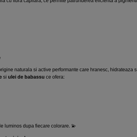
u fibra capilara, ce permite patrunderea eficienta a pigmentilor 
e
gine naturala si active performante care hranesc, hidrateaza si p
e
si
u
lei de babassu
ce ofera:
de luminos dupa fiecare colorare. 💫