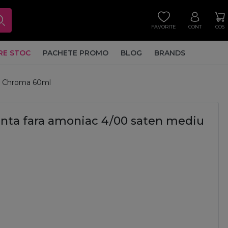
FAVORITE
CONT
COS
RE STOC
PACHETE PROMO
BLOG
BRANDS
l Chroma 60ml
ta fara amoniac 4/00 saten mediu