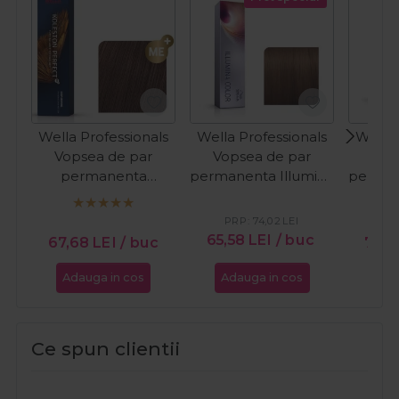
Wella Professionals
Wella Professionals
Wella 
Vopsea de par
Vopsea de par
Vop
permanenta
permanenta Illumina
perman
Koleston Perfect
Color 6/76 blond
Color
5/77 castaniu mediu
inchis maro violet
desch
PRP:
74,02
LEI
PR
intens 60ml
60ml
65,58
LEI
/ buc
67,68
LEI
/ buc
70,3
Adauga in cos
Adauga in cos
Ada
Ce spun clientii