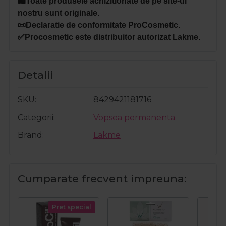
🛍️Toate produsele achizitionate de pe site-ul
nostru sunt originale.
📜Declaratie de conformitate ProCosmetic.
✅Procosmetic este distribuitor autorizat Lakme.
Detalii
SKU
8429421181716
Categorii
Vopsea permanenta
Brand
Lakme
Cumparate frecvent impreuna:
Pret special