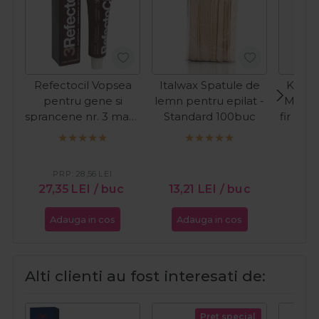
Refectocil Vopsea
Italwax Spatule de
Kiepe
pentru gene si
lemn pentru epilat -
Masina
sprancene nr. 3 maro
Standard 100buc
fir Pre
natural 15ml
C
PR
27
PRP:
28,56
LEI
27,35
LEI
/ buc
13,21
LEI
/ buc
Adauga in cos
Adauga in cos
Ada
Alti clienti au fost interesati de:
Pret special