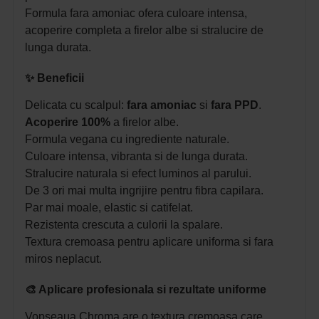
Formula fara amoniac ofera culoare intensa,
acoperire completa a firelor albe si stralucire de
lunga durata.
✨ Beneficii
Delicata cu scalpul:
fara amoniac
si
fara PPD
.
Acoperire 100%
a firelor albe.
Formula vegana cu ingrediente naturale.
Culoare intensa, vibranta si de lunga durata.
Stralucire naturala si efect luminos al parului.
De 3 ori mai multa ingrijire pentru fibra capilara.
Par mai moale, elastic si catifelat.
Rezistenta crescuta a culorii la spalare.
Textura cremoasa pentru aplicare uniforma si fara
miros neplacut.
🎨 Aplicare profesionala si rezultate uniforme
Vopseaua Chroma are o textura cremoasa care