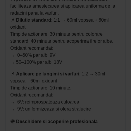
faciliteaza amestecarea si aplicarea uniforma de la
radacini pana la varfuri.
📌
Dilutie standard
: 1:1 → 60ml vopsea + 60ml
oxidant
Timp de actionare: 30 minute pentru colorare
standard; 40 minute pentru acoperirea firelor albe.
Oxidant recomandat:
→ 0–50% par alb: 9V
→ 50–100% par alb: 18V
📌
Aplicare pe lungimi si varfuri
: 1:2 → 30ml
vopsea + 60ml oxidant
Timp de actionare: 10 minute.
Oxidant recomandat:
→ 6V: reimprospateaza culoarea
→ 9V: uniformizeaza si ofera stralucire
🌞 Deschidere si acoperire profesionala