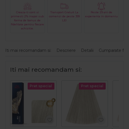
Creaza-ti cont si
Transport Gratuit La
Peste 29 ani de
primesti 2% inapoi sub
comenzi de peste 399
experienta in domeniu
forma de bonus de
LEI
fidelitate pentru fiecare
achizitie.
Iti mai recomandam si:
Descriere
Detalii
Cumparate fre
Iti mai recomandam si:
Pret special
Pret special