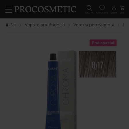
CAUTA
FAVORITE
CONT
COS
🧴Par
Vopsire profesionala
Vopsea permanenta
La
Pret special