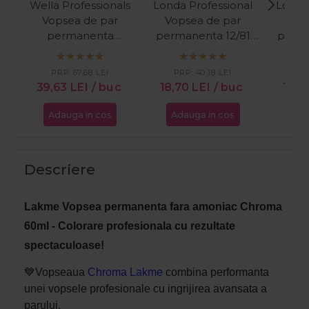
Wella Professionals
Londa Professional
Londa
Vopsea de par
Vopsea de par
Vop
permanenta
permanenta 12/81
perma
Koleston Perfect
blond special perlat
blo
Special Blonde 12/81
cenusiu 60ml
albast
PRP:
67,68
LEI
PRP:
40,18
LEI
PR
blonde albastrui
39,63
LEI
/ buc
18,70
LEI
/ buc
18,8
cenusiu 60ml
Adauga in cos
Adauga in cos
Ada
Descriere
Lakme Vopsea permanenta fara amoniac Chroma
60ml - Colorare profesionala cu rezultate
spectaculoase!
💙Vopseaua
Chroma Lakme
combina performanta
unei vopsele profesionale cu ingrijirea avansata a
parului.