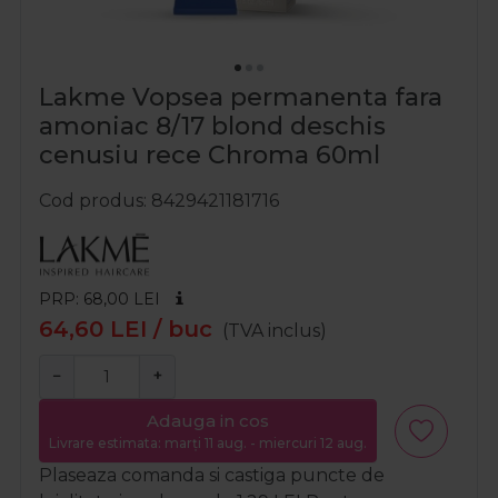
Lakme Vopsea permanenta fara
amoniac 8/17 blond deschis
cenusiu rece Chroma 60ml
Cod produs
8429421181716
PRP: 68,00
LEI
64,60
LEI
/ buc
(TVA inclus)
−
+
Adauga in cos
Livrare estimata: marți 11 aug. - miercuri 12 aug.
Plaseaza comanda si castiga puncte de