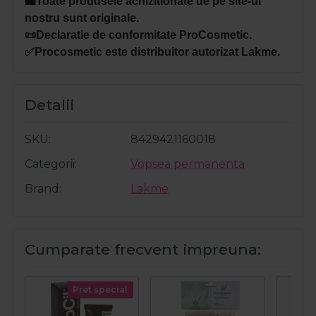
🛍️Toate produsele achizitionate de pe site-ul
nostru sunt originale.
📜Declaratie de conformitate ProCosmetic.
✅Procosmetic este distribuitor autorizat Lakme.
Detalii
SKU
8429421160018
Categorii
Vopsea permanenta
Brand
Lakme
Cumparate frecvent impreuna:
Pret special