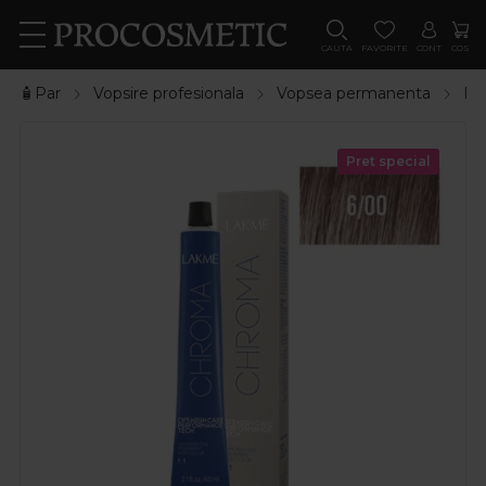
CAUTA
FAVORITE
CONT
COS
🧴Par
Vopsire profesionala
Vopsea permanenta
La
Pret special