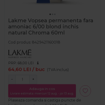
Lakme Vopsea permanenta fara
amoniac 6/00 blond inchis
natural Chroma 60ml
Cod produs
8429421160018
PRP: 68,00
LEI
64,60
LEI
/ buc
(TVA inclus)
−
+
Adauga in cos
Livrare estimata: miercuri 12 aug. - joi 13 aug.
Plaseaza comanda si castiga puncte de