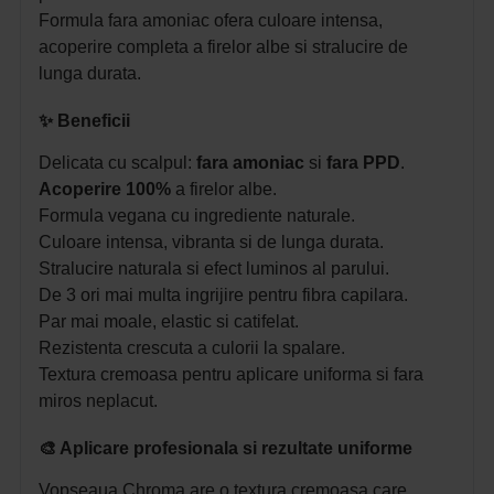
Formula fara amoniac ofera culoare intensa,
acoperire completa a firelor albe si stralucire de
lunga durata.
✨ Beneficii
Delicata cu scalpul:
fara amoniac
si
fara PPD
.
Acoperire 100%
a firelor albe.
Formula vegana cu ingrediente naturale.
Culoare intensa, vibranta si de lunga durata.
Stralucire naturala si efect luminos al parului.
De 3 ori mai multa ingrijire pentru fibra capilara.
Par mai moale, elastic si catifelat.
Rezistenta crescuta a culorii la spalare.
Textura cremoasa pentru aplicare uniforma si fara
miros neplacut.
🎨 Aplicare profesionala si rezultate uniforme
Vopseaua Chroma are o textura cremoasa care