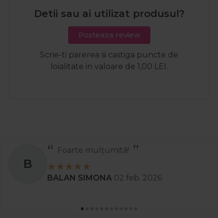
Detii sau ai utilizat produsul?
Posteaza review
Scrie-ti parerea si castiga puncte de
loialitate in valoare de 1,00 LEI.
Recomand
S
Stanciu Aura Andreea
02 apr