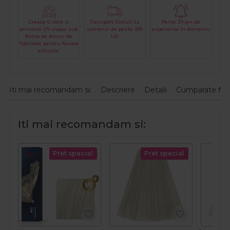
Creaza-ti cont si
Transport Gratuit La
Peste 29 ani de
primesti 2% inapoi sub
comenzi de peste 399
experienta in domeniu
forma de bonus de
LEI
fidelitate pentru fiecare
achizitie.
Iti mai recomandam si:
Descriere
Detalii
Cumparate fre
Iti mai recomandam si:
Pret special
Pret special