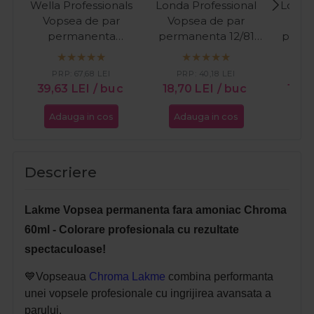
Wella Professionals
Londa Professional
Londa
Vopsea de par
Vopsea de par
Vop
permanenta
permanenta 12/81
perma
Koleston Perfect
blond special perlat
blo
Special Blonde 12/81
cenusiu 60ml
albast
PRP:
67,68
LEI
PRP:
40,18
LEI
PR
blonde albastrui
39,63
LEI
/ buc
18,70
LEI
/ buc
18,8
cenusiu 60ml
Adauga in cos
Adauga in cos
Ada
Descriere
Lakme Vopsea permanenta fara amoniac Chroma
60ml - Colorare profesionala cu rezultate
spectaculoase!
💙Vopseaua
Chroma Lakme
combina performanta
unei vopsele profesionale cu ingrijirea avansata a
parului.