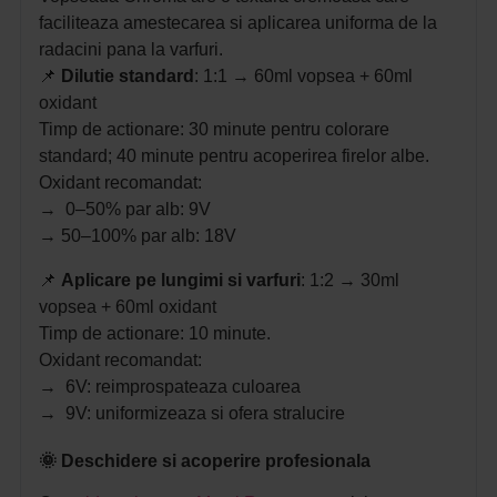
faciliteaza amestecarea si aplicarea uniforma de la
radacini pana la varfuri.
📌
Dilutie standard
: 1:1 → 60ml vopsea + 60ml
oxidant
Timp de actionare: 30 minute pentru colorare
standard; 40 minute pentru acoperirea firelor albe.
Oxidant recomandat:
→ 0–50% par alb: 9V
→ 50–100% par alb: 18V
📌
Aplicare pe lungimi si varfuri
: 1:2 → 30ml
vopsea + 60ml oxidant
Timp de actionare: 10 minute.
Oxidant recomandat:
→ 6V: reimprospateaza culoarea
→ 9V: uniformizeaza si ofera stralucire
🌞 Deschidere si acoperire profesionala