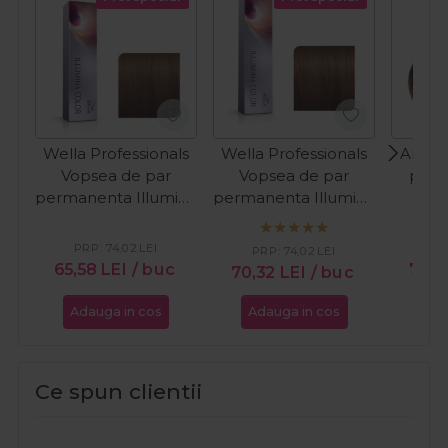
Wella Professionals
Wella Professionals
Alfap
Vopsea de par
Vopsea de par
par 
permanenta Illumina
permanenta Illumina
Evol
Color 6/76 blond
Color 5/7 castaniu
Color 
inchis maro violet
deschis maro 60ml
mediu
PRP:
74,02
LEI
PR
PRP:
74,02
LEI
60ml
65,58
LEI
/ buc
72,2
70,32
LEI
/ buc
Adauga in cos
Adauga in cos
Ada
Ce spun clientii