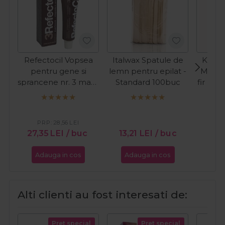
Refectocil Vopsea
Italwax Spatule de
Kiepe
pentru gene si
lemn pentru epilat -
Masina
sprancene nr. 3 maro
Standard 100buc
fir Pre
natural 15ml
C
PR
27
PRP:
28,56
LEI
27,35
LEI
/ buc
13,21
LEI
/ buc
Adauga in cos
Adauga in cos
Ada
Alti clienti au fost interesati de:
Pret special
Pret special