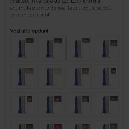
loialitate in valoare de
1,29
LEI
Pentru a
acumula puncte de loialitate trebuie sa detii
un cont de client.
Vezi alte optiuni