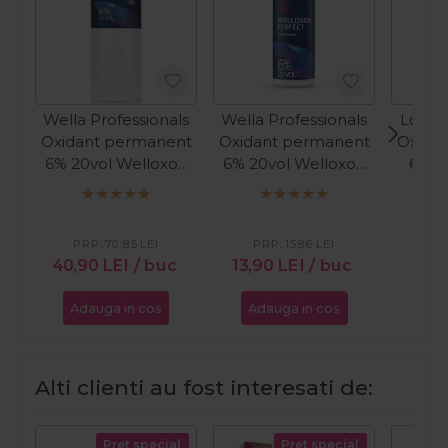
Wella Professionals
Wella Professionals
Londa
Oxidant permanent
Oxidant permanent
Oxida
6% 20vol Welloxon
6% 20vol Welloxon
6% 2
Perfect 1000ml
Perfect 60ml
PRP:
70,85
LEI
PRP:
15,86
LEI
PR
40,90
LEI
/ buc
13,90
LEI
/ buc
31,1
Adauga in cos
Adauga in cos
Ada
Alti clienti au fost interesati de:
Pret special
Pret special