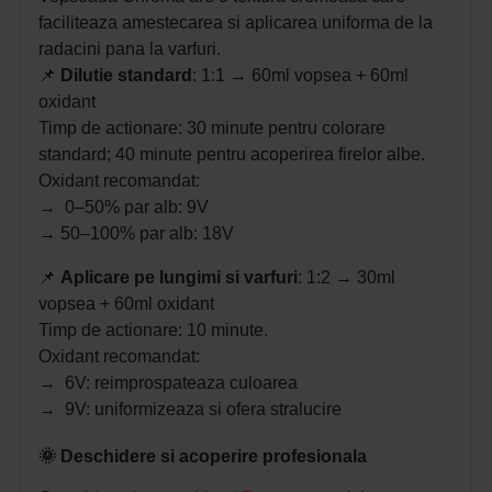
faciliteaza amestecarea si aplicarea uniforma de la
radacini pana la varfuri.
📌
Dilutie standard
: 1:1 → 60ml vopsea + 60ml
oxidant
Timp de actionare: 30 minute pentru colorare
standard; 40 minute pentru acoperirea firelor albe.
Oxidant recomandat:
→ 0–50% par alb: 9V
→ 50–100% par alb: 18V
📌
Aplicare pe lungimi si varfuri
: 1:2 → 30ml
vopsea + 60ml oxidant
Timp de actionare: 10 minute.
Oxidant recomandat:
→ 6V: reimprospateaza culoarea
→ 9V: uniformizeaza si ofera stralucire
🌞 Deschidere si acoperire profesionala