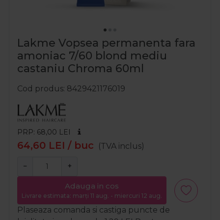
Lakme Vopsea permanenta fara
amoniac 7/60 blond mediu
castaniu Chroma 60ml
Cod produs
8429421176019
PRP: 68,00
LEI
64,60
LEI
/ buc
(TVA inclus)
−
+
Adauga in cos
Livrare estimata: marți 11 aug. - miercuri 12 aug.
Plaseaza comanda si castiga puncte de