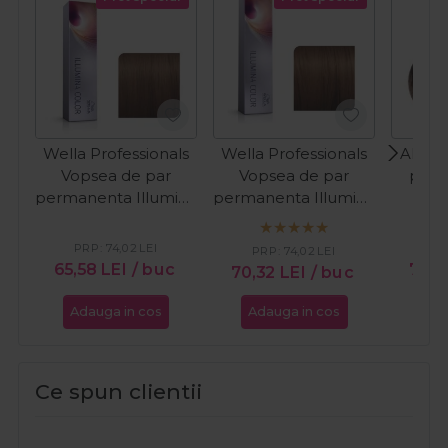
Wella Professionals
Wella Professionals
Alfap
Vopsea de par
Vopsea de par
par 
permanenta Illumina
permanenta Illumina
Evol
Color 6/76 blond
Color 5/7 castaniu
Color 
inchis maro violet
deschis maro 60ml
mediu
PRP:
74,02
LEI
PR
PRP:
74,02
LEI
60ml
65,58
LEI
/ buc
72,2
70,32
LEI
/ buc
Adauga in cos
Adauga in cos
Ada
Ce spun clientii