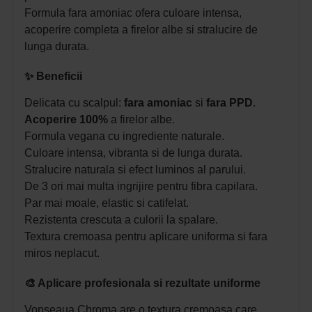
Formula fara amoniac ofera culoare intensa,
acoperire completa a firelor albe si stralucire de
lunga durata.
✨ Beneficii
Delicata cu scalpul:
fara amoniac
si
fara PPD
.
Acoperire 100%
a firelor albe.
Formula vegana cu ingrediente naturale.
Culoare intensa, vibranta si de lunga durata.
Stralucire naturala si efect luminos al parului.
De 3 ori mai multa ingrijire pentru fibra capilara.
Par mai moale, elastic si catifelat.
Rezistenta crescuta a culorii la spalare.
Textura cremoasa pentru aplicare uniforma si fara
miros neplacut.
🎨 Aplicare profesionala si rezultate uniforme
Vopseaua Chroma are o textura cremoasa care