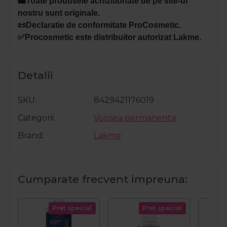
🛍️Toate produsele achizitionate de pe site-ul
nostru sunt originale.
📜Declaratie de conformitate ProCosmetic.
✅Procosmetic este distribuitor autorizat Lakme.
Detalii
SKU
8429421176019
Categorii
Vopsea permanenta
Brand
Lakme
Cumparate frecvent impreuna:
Pret special
Pret special