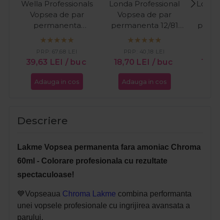
Wella Professionals
Londa Professional
Londa
Vopsea de par
Vopsea de par
Vop
permanenta
permanenta 12/81
perma
Koleston Perfect
blond special perlat
blo
Special Blonde 12/81
cenusiu 60ml
albast
PRP:
67,68
LEI
PRP:
40,18
LEI
PR
blonde albastrui
39,63
LEI
/ buc
18,70
LEI
/ buc
18,8
cenusiu 60ml
Adauga in cos
Adauga in cos
Ada
Descriere
Lakme Vopsea permanenta fara amoniac Chroma
60ml - Colorare profesionala cu rezultate
spectaculoase!
💙Vopseaua
Chroma Lakme
combina performanta
unei vopsele profesionale cu ingrijirea avansata a
parului.