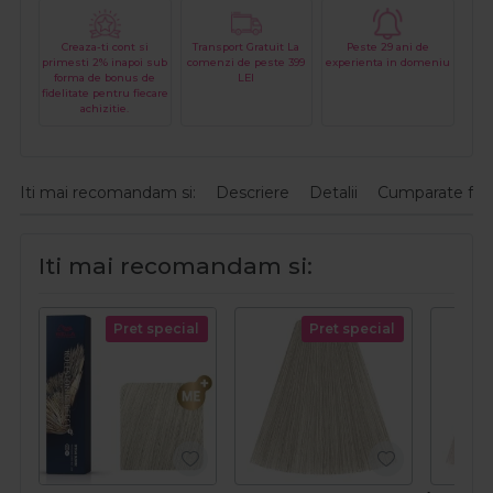
Creaza-ti cont si
Transport Gratuit La
Peste 29 ani de
primesti 2% inapoi sub
comenzi de peste 399
experienta in domeniu
forma de bonus de
LEI
fidelitate pentru fiecare
achizitie.
Iti mai recomandam si:
Descriere
Detalii
Cumparate fre
Iti mai recomandam si:
Pret special
Pret special