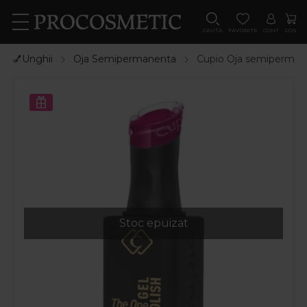
CAUTA
FAVORITE
CONT
COS
💅Unghii
Oja Semipermanenta
Cupio Oja semiperman
Stoc epuizat