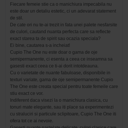
Fiecare femeie stie ca o manichiura impecabila nu
este doar un detaliu estetic, ci un adevarat statement
de stil.
De cate ori nu te-ai trezit in fata unei palete nesfarsite
de culori, cautand nuanta perfecta care sa reflecte
exact starea ta de spirit sau ocazia speciala?
Ei bine, cautarea s-a incheiat!
Cupio The One nu este doar o gama de oje
semipermanente, ci esenta a ceea ce inseamna sa
gasesti exact ceea ce ti-ai dorit intotdeauna.
Cu o varietate de nuante fabuloase, disponibile in
texturi variate, gama de oje semipermanente Cupio
The One este creata special pentru toate femeile care
stiu exact ce vor.
Indiferent daca visezi la o manichiura clasica, cu
tonuri mate elegante, sau iti place sa experimentezi
cu straluciri si particule sclipitoare, Cupio The One iti
ofera tot ce ai nevoie.
Gasesti nuante pastelate delicate, culori clasice care