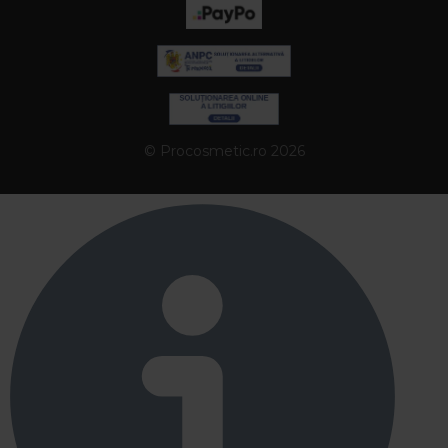
© Procosmetic.ro 2026