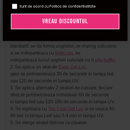
Sunt de acord cu Politica de confidentialitate
- sunt ideale atat pentru aplicarea profesionala de
salon, cat si pentru femeile ce prefera sa isi faca
VREAU DISCOUNTUL
singure manichiura, acasa.
Mod de aplicare:
1. Se pregateste unghia naturala dupa metoda
standard: se da forma unghiilor, se imping cuticulele
si se indeparteaza cu
forfecuta
, se
indeparteaza luciul unghiei naturale cu o
pila buffer
.
2. Se aplica un strat de
Base Gel Lac
,
apoi se polimerizeaza 30 de secunde in lampa led
sau 120 de secunde in lampa UV.
3. Se aplica alternativ 2 straturi de culoare, fiecare
strat se polimerizeaza individual: 60 de secunde
in lampa led sau 120-180 de secunde in lampa UV.
4. Se sigileaza cu
Top Coat Gel Lac
si se usuca 60-
90 sec in lampa Led sau 3-4 min in lampa UV.
5. Se sterge stratul lipicios cu cleaner.