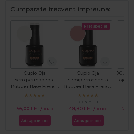
Cumparate frecvent impreuna:
Pret special
Cupio Oja
Cupio Oja
Cupio 
semipermanenta
semipermanenta
oja cl
Rubber Base French
Rubber Base French
In T
Collection - Milky
Collection - Perfect
White 15ml
French 15ml
PRP:
56,00
LEI
PR
56,00
LEI
/ buc
48,80
LEI
/ buc
24,
Adauga in cos
Adauga in cos
Ada