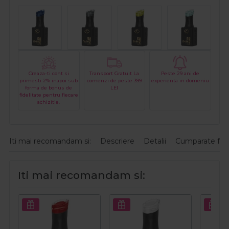
Creaza-ti cont si
Transport Gratuit La
Peste 29 ani de
primesti 2% inapoi sub
comenzi de peste 399
experienta in domeniu
forma de bonus de
LEI
fidelitate pentru fiecare
achizitie.
Iti mai recomandam si:
Descriere
Detalii
Cumparate fre
Iti mai recomandam si: