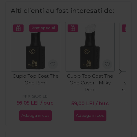
Alti clienti au fost interesati de:
Pret special
Cupio Top Coat The
Cupio Top Coat The
C
One 15ml
One Cover - Milky
semi
15ml
sunkis
W
PRP:
59,00
LEI
56,05
LEI
/ buc
59,00
LEI
/ buc
49,
Adauga in cos
Adauga in cos
Ada