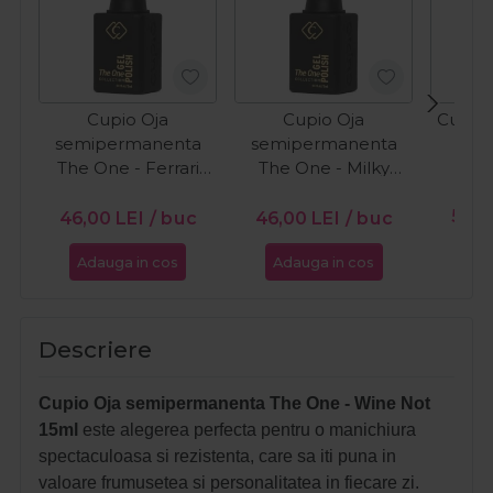
Cupio Oja
Cupio Oja
Cupio 
semipermanenta
semipermanenta
O
The One - Ferrari
The One - Milky
15ml
White 15ml
PR
56,0
46,00
LEI
/ buc
46,00
LEI
/ buc
Adauga in cos
Adauga in cos
Ada
Descriere
Cupio Oja semipermanenta The One - Wine Not
15ml
este alegerea perfecta pentru o manichiura
spectaculoasa si rezistenta, care sa iti puna in
valoare frumusetea si personalitatea in fiecare zi.