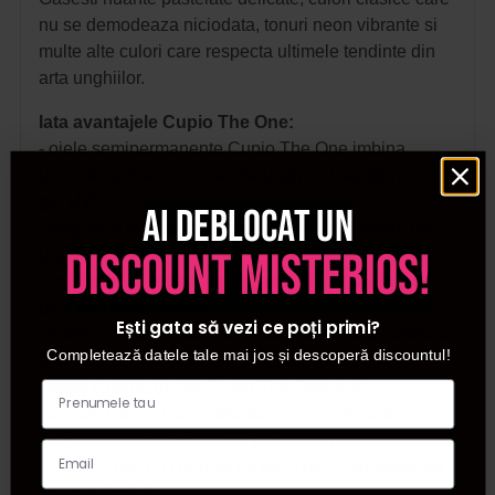
nu se demodeaza niciodata, tonuri neon vibrante si
multe alte culori care respecta ultimele tendinte din
arta unghiilor.
Iata avantajele Cupio The One:
- ojele semipermanente Cupio The One imbina
usurinta aplicarii unui lac de unghii cu rezistenta unui
gel UV;
Ai deblocat un
- asigura o rezistenta de pana la 4-6 saptamani pe
discount misterios!
unghii;
- in functie de necesitate, culorile se pot aplica intr-
unul sau doua straturi;
Ești gata să vezi ce poți primi?
- toate culorile se pot folosi atat la aplicarea clasica a
Completează datele tale mai jos și descoperă discountul!
ojei semipermanente, cat si la aplicarea cu apex.
- toate culorile gamei Cupio The One sunt
compatibile si in formulele de lucru combinate;
- se pot aplica cu succes si pe manichiurile lucrate cu
acryl sau gel, cu conditia ca gelul de finish folosit sa
fie unul flexibil;