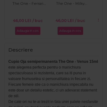
The One - Ferrari
The One - Milky
15ml
White 15ml
PR
56,0
46,00
LEI
/ buc
46,00
LEI
/ buc
Adauga in cos
Adauga in cos
Ada
Descriere
Cupio Oja semipermanenta The One - Venus 15ml
este alegerea perfecta pentru o manichiura
spectaculoasa si rezistenta, care sa iti puna in
valoare frumusetea si personalitatea in fiecare zi.
Fiecare femeie stie ca o manichiura impecabila nu
este doar un detaliu estetic, ci un adevarat statement
de stil.
De cate ori nu te-ai trezit in fata unei palete nesfarsite