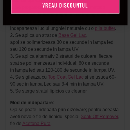
Mod de aplicare:
VREAU DISCOUNTUL
1. Se pregateste unghia naturala dupa metoda
standard: se da forma unghiilor, se imping cuticulele
si se indeparteaza cu
forfecuta
, se
indeparteaza luciul unghiei naturale cu o
pila buffer
.
2. Se aplica un strat de
Base Gel Lac
,
apoi se polimerizeaza 30 de secunde in lampa led
sau 120 de secunde in lampa UV.
3. Se aplica alternativ 2 straturi de culoare, fiecare
strat se polimerizeaza individual: 60 de secunde
in lampa led sau 120-180 de secunde in lampa UV.
4. Se sigileaza cu
Top Coat Gel Lac
si se usuca 60-
90 sec in lampa Led sau 3-4 min in lampa UV.
5. Se sterge stratul lipicios cu cleaner.
Mod de indepartare:
Oja se poate indeparta prin dizolvare; pentru aceasta
aveti nevoie fie de lichidul special
Soak Off Remover
,
fie de
Acetona Pura
.