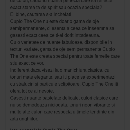
de culori, cautand nuanta perfecta care sa reflecte
exact starea ta de spirit sau ocazia speciala?
Ei bine, cautarea s-a incheiat!
Cupio The One nu este doar o gama de oje
semipermanente, ci esenta a ceea ce inseamna sa
gasesti exact ceea ce ti-ai dorit intotdeauna.
Cu o varietate de nuante fabuloase, disponibile in
texturi variate, gama de oje semipermanente Cupio
The One este creata special pentru toate femeile care
stiu exact ce vor.
Indiferent daca visezi la o manichiura clasica, cu
tonuri mate elegante, sau iti place sa experimentezi
cu straluciri si particule sclipitoare, Cupio The One iti
ofera tot ce ai nevoie.
Gasesti nuante pastelate delicate, culori clasice care
nu se demodeaza niciodata, tonuri neon vibrante si
multe alte culori care respecta ultimele tendinte din
arta unghiilor.