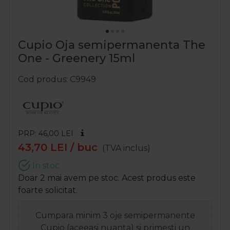
Cupio Oja semipermanenta The
One - Greenery 15ml
Cod produs
C9949
PRP: 46,00
LEI
43,70
LEI
/ buc
(TVA inclus)
In stoc
Doar 2 mai avem pe stoc. Acest produs este
foarte solicitat.
Cumpara minim 3 oje semipermanente
Cupio (aceeasi nuanta) si primesti un