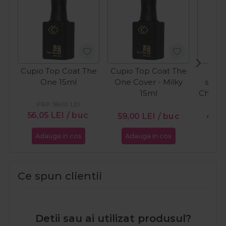
Cupio Top Coat The
Cupio Top Coat The
C
One 15ml
One Cover - Milky
semi
15ml
Chocol
Ca
PRP:
59,00
LEI
PR
56,05
LEI
/ buc
59,00
LEI
/ buc
46,5
Adauga in cos
Adauga in cos
Ada
Ce spun clientii
Detii sau ai utilizat produsul?