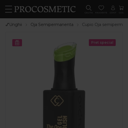
CAUTA
FAVORITE
CONT
COS
💅Unghii
Oja Semipermanenta
Cupio Oja semiperman
Pret special