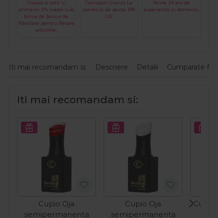
Creaza-ti cont si
Transport Gratuit La
Peste 29 ani de
primesti 2% inapoi sub
comenzi de peste 399
experienta in domeniu
forma de bonus de
LEI
fidelitate pentru fiecare
achizitie.
Iti mai recomandam si:
Descriere
Detalii
Cumparate fre
Iti mai recomandam si:
Cupio Oja
Cupio Oja
Cupio 
semipermanenta
semipermanenta
O