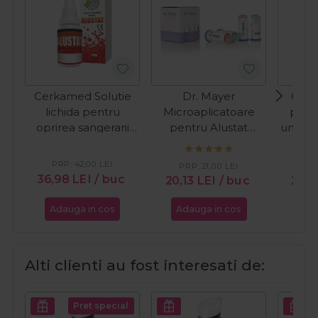
Cerkamed Solutie
Dr. Mayer
Cupi
lichida pentru
Microaplicatoare
preg
oprirea sangerarii
pentru Alustat
unghii
Alustat 10ml
100buc
PRP:
42,00
LEI
PRP:
21,00
LEI
36,98
LEI
/ buc
20,13
LEI
/ buc
26,
Adauga in cos
Adauga in cos
Ada
Alti clienti au fost interesati de:
Pret special