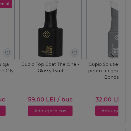
ecial
 oja
Cupio Top Coat The One -
Cupio Solutie de a
he City
Glossy 15ml
pentru unghii fara a
Bonder 8m
uc
59,00
LEI
/ buc
32,00
LEI
/ 
Adauga in cos
Adauga in c