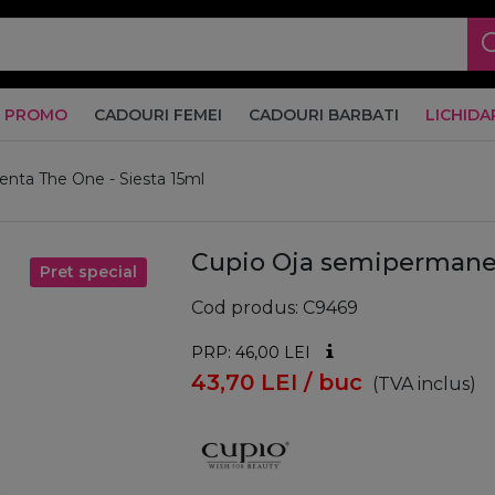
PROMO
CADOURI FEMEI
CADOURI BARBATI
LICHIDA
nta The One - Siesta 15ml
Cupio Oja semipermanen
Pret special
Cod produs
C9469
PRP: 46,00
LEI
43,70
LEI
/ buc
(TVA inclus)