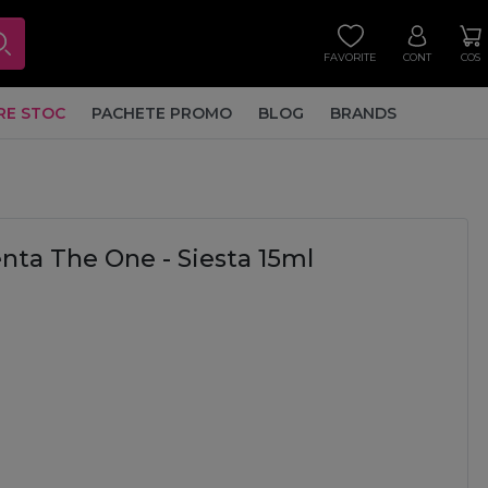
FAVORITE
CONT
COS
RE STOC
PACHETE PROMO
BLOG
BRANDS
ta The One - Siesta 15ml