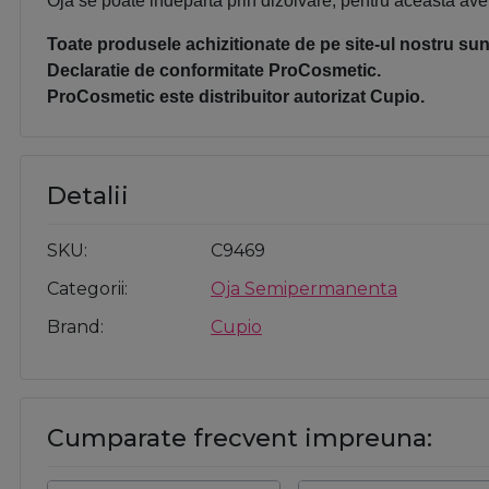
Oja se poate indeparta prin dizolvare; pentru aceasta avet
Toate produsele achizitionate de pe site-ul nostru sunt
Declaratie de conformitate ProCosmetic.
ProCosmetic este distribuitor autorizat Cupio.
Detalii
SKU
C9469
Categorii
Oja Semipermanenta
Brand
Cupio
Cumparate frecvent impreuna: