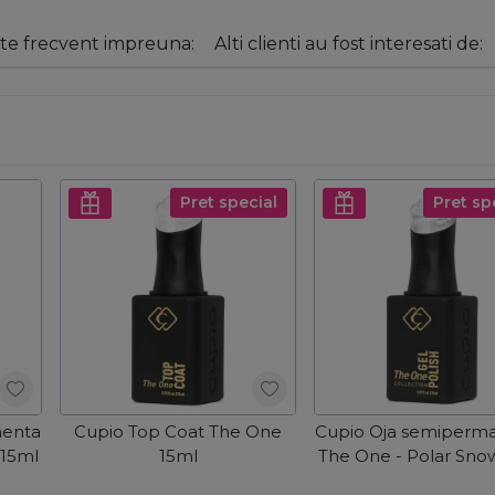
e frecvent impreuna:
Alti clienti au fost interesati de:
Pret special
Pret sp
nenta
Cupio Top Coat The One
Cupio Oja semiperm
 15ml
15ml
The One - Polar Sno