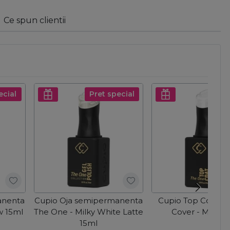
Ce spun clientii
ecial
Pret special
anenta
Cupio Oja semipermanenta
Cupio Top Coat T
w 15ml
The One - Milky White Latte
Cover - Milky 1
15ml