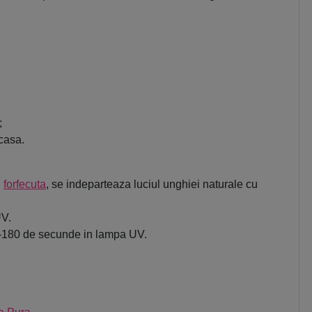
;
acasa.
u
forfecuta
, se indeparteaza luciul unghiei naturale cu
UV.
120-180 de secunde in lampa UV.