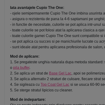
Iata avantajele Cupio The One:
- ojele semipermanente Cupio The One imbina usurinta apl
- asigura o rezistenta de pana la 4-6 saptamani pe unghii
- in functie de necesitate, culorile se pot aplica intr-unul s
- toate culorile se pot folosi atat la aplicarea clasica a o
- toate culorile gamei Cupio The One sunt compatibile si 
- se pot aplica cu succes si pe manichiurile lucrate cu acryl
- sunt ideale atat pentru aplicarea profesionala de salon, 
Mod de aplicare:
1. Se pregateste unghia naturala dupa metoda standard: s
o
pila buffer
.
2. Se aplica un strat de
Base Gel Lac
, apoi se polimeriz
3. Se aplica alternativ 2 straturi de culoare, fiecare st
4. Se sigileaza cu
Top Coat Gel Lac
si se usuca 60-90 se
5. Se sterge stratul lipicios cu cleaner.
Mod de indepartare: