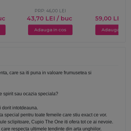
PRP:
46,00
LEI
uc
43,70
LEI
/ buc
59,00
LEI
/ 
Adauga in cos
Adauga in c
ta, care sa iti puna in valoare frumusetea si
de spirit sau ocazia speciala?
dorit intotdeauna.
special pentru toate femeile care stiu exact ce vor.
cule sclipitoare, Cupio The One iti ofera tot ce ai nevoie.
care respecta ultimele tendinte din arta unghiilor.