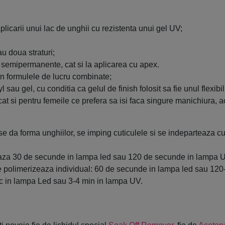
icarii unui lac de unghii cu rezistenta unui gel UV;
;
au doua straturi;
jei semipermanente, cat si la aplicarea cu apex.
in formulele de lucru combinate;
 sau gel, cu conditia ca gelul de finish folosit sa fie unul flexibil
cat si pentru femeile ce prefera sa isi faca singure manichiura, 
e da forma unghiilor, se imping cuticulele si se indeparteaza c
eaza 30 de secunde in lampa led sau 120 de secunde in lampa 
rat se polimerizeaza individual: 60 de secunde in lampa led sau 
c in lampa Led sau 3-4 min in lampa UV.