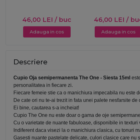
46,00
LEI
/ buc
46,00
LEI
/ bu
Adauga in cos
Adauga in cos
Descriere
Cupio Oja semipermanenta The One - Siesta 15ml
este
personalitatea in fiecare zi.
Fiecare femeie stie ca o manichiura impecabila nu este doa
De cate ori nu te-ai trezit in fata unei palete nesfarsite d
Ei bine, cautarea s-a incheiat!
Cupio The One nu este doar o gama de oje semipermanente
Cu o varietate de nuante fabuloase, disponibile in textur
Indiferent daca visezi la o manichiura clasica, cu tonuri ma
Gasesti nuante pastelate delicate, culori clasice care nu s