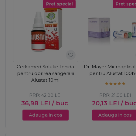
Pret special
Pret spec
Cerkamed Solutie lichida
Dr. Mayer Microaplica
pentru oprirea sangerarii
pentru Alustat 100
Alustat 10ml
PRP:
42,00
LEI
PRP:
21,00
LEI
36,98
LEI
/ buc
20,13
LEI
/ bu
Adauga in cos
Adauga in cos