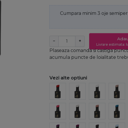
Cumpara minim 3 oje semiperm
Adau
−
+
Livrare estimata: l
Plaseaza comanda si castiga puncte
acumula puncte de loialitate trebui
Vezi alte optiuni