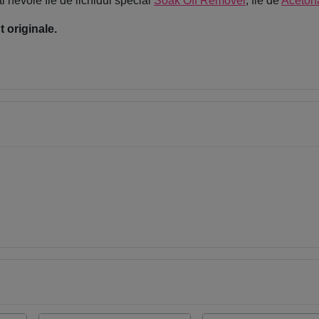
i nevoie fie de lichidul special
Soak Off Remover
, fie de
Aceton
 originale.