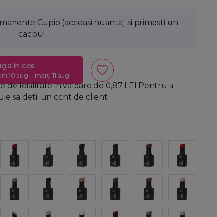
anente Cupio (aceeasi nuanta) si primesti un
cadou!
ga in cos
uni 10 aug. - marți 11 aug.
 de loialitate in valoare de
0,87
LEI
Pentru a
e sa detii un cont de client.