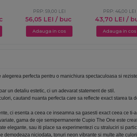
PRP:
59,00
LEI
PRP:
46,00
LEI
c
56,05
LEI
/ buc
43,70
LEI
/ b
Adauga in cos
Adauga in cos
 alegerea perfecta pentru o manichiura spectaculoasa si rezisten
r un detaliu estetic, ci un adevarat statement de stil.
e culori, cautand nuanta perfecta care sa reflecte exact starea ta 
, ci esenta a ceea ce inseamna sa gasesti exact ceea ce ti-ai 
i variate, gama de oje semipermanente Cupio The One este creata 
te elegante, sau iti place sa experimentezi cu straluciri si parti
e demodeaza niciodata, tonuri neon vibrante si multe alte culori 