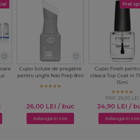
ial
Pret sp
toare
Cupio Solutie de pregatire
Cupio Finish pentru
buc
pentru unghii Nail Prep 8ml
clasica Top Coat In T
15ml
PRP:
29,00
LEI
c
26,00
LEI
/ buc
24,90
LEI
/ b
Adauga in cos
Adauga in cos